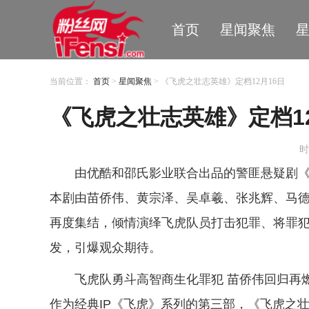
首页
星闻聚焦
当前位置：
首页
>
星闻聚焦
> 《飞虎之壮志英雄》定档12月16日
《飞虎之壮志英雄》定档12
时
由优酷和邵氏影业联合出品的警匪悬疑剧《
本剧由苗侨伟、黄宗泽、吴卓羲、张兆辉、马
再度集结，倾情演绎飞虎队员打击犯罪、将罪犯
发，引爆观众期待。
飞虎队勇斗高智商生化罪犯 苗侨伟回归再燃
作为经典IP《飞虎》系列的第三部，《飞虎之