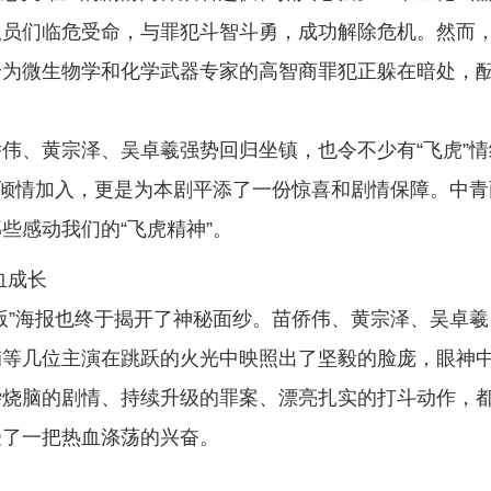
队员们临危受命，与罪犯斗智斗勇，成功解除危机。然⽽
身为微生物学和化学武器专家的高智商罪犯正躲在暗处，
伟、黄宗泽、吴卓羲强势回归坐镇，也令不少有“飞虎”情
的倾情加入，更是为本剧平添了一份惊喜和剧情保障。中青
些感动我们的“飞虎精神”。
血成长
版”海报也终于揭开了神秘面纱。苗侨伟、黄宗泽、吴卓羲
楠等几位主演在跳跃的火光中映照出了坚毅的脸庞，眼神
杂烧脑的剧情、持续升级的罪案、漂亮扎实的打斗动作，
受了一把热血涤荡的兴奋。