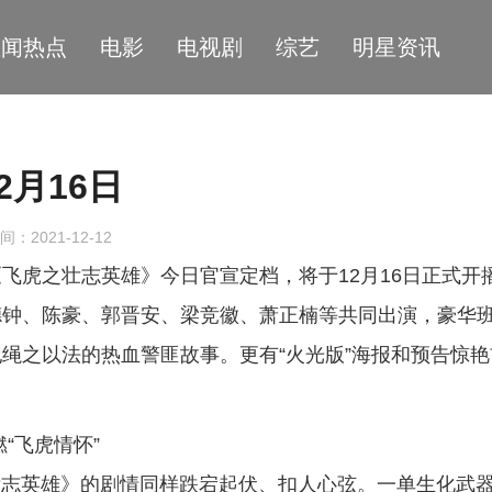
星闻热点
电影
电视剧
综艺
明星资讯
月16日
间：2021-12-12
飞虎之壮志英雄》今日官宣定档，将于12月16日正式开
德钟、陈豪、郭晋安、梁竞徽、萧正楠等共同出演，豪华
绳之以法的热血警匪故事。更有“火光版”海报和预告惊艳
“飞虎情怀”
壮志英雄》的剧情同样跌宕起伏、扣人心弦。一单⽣化武