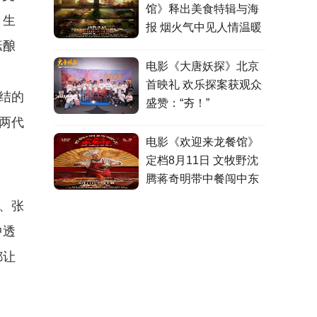
馆》释出美食特辑与海
，⽣
报 烟火气中见人情温暖
酝酿
电影《大唐妖探》北京
首映礼 欢乐探案获观众
结的
盛赞：“夯！”
两代
电影《欢迎来龙餐馆》
定档8月11日 文牧野沈
腾蒋奇明带中餐闯中东
、张
中透
都让