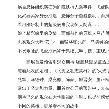
易被恐怖组织演变为剧院挟持⼈质事件，飞虎
化武器卖家身份成迷，恐怖分⼦蠢蠢欲动，而
着用刚研制出的超级病毒实现惊天阴谋……
除了精彩纷呈的剧情，两部前作的原班人马苗侨
忠实观众大呼“安心”。而猛将张兆辉、马德钟
不畏艰险的飞虎成员终于集结完毕，携手重现那
高燃首发预告引观众期待 烧脑悬疑见证热
随着此次的定档，《飞虎之壮志英雄》的“火光
兆辉、马德钟、梁竞徽、陈豪、郭晋安、萧正
露出了坚定和力量。而首次公开的预告中，复
期待已久的观众在大饱眼福的同时，也提前感
不同的英雄，潜藏着不同的故事