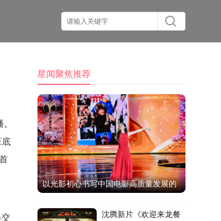
星闻聚焦推荐
播。
班底
首
以光影初心书写中国电影高质量发展的
时代答卷
沈腾新片《欢迎来龙餐
器交