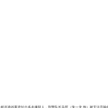
一桩吊诡凶案牵扯出多名嫌疑人，刑警队长马哲（朱一龙
饰）被无法言喻