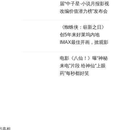
届“中子星·小说月报影视
改编价值潜力榜”发布会
在盐城举行
《蜘蛛侠：崭新之日》
创5年来好莱坞内地
IMAX最佳开画，掀观影
热潮
电影《八仙！》曝“神秘
来电”片段 给神仙“上眼
药”每秒都好笑
的真相