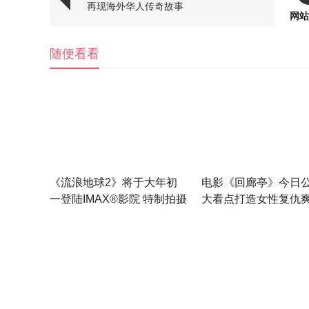
再现海外华人传奇故事
网站
随便看看
《流浪地球2》将于大年初
电影《回廊亭》今日公
一登陆IMAX®影院 特制拍摄
大看点打造女性复仇
呈现更多震撼细节
妹必看