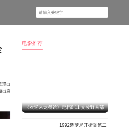
电影推荐
全
呈现出
邀出席
《欢迎来龙餐馆》定档8.11 文牧野首部
IMAX特制拍摄作品聚焦异国烟火气
1992造梦局开街暨第二