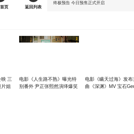
终极预告 今日预售正式开启
首页
返回列表
映 三
电影《人生路不熟》曝光特
电影《瞒天过海》发布
爽片姐
别番外 尹正张熙然演绎爆笑
曲《深渊》MV 宝石Ge
感动父女情
唱解读角色命运