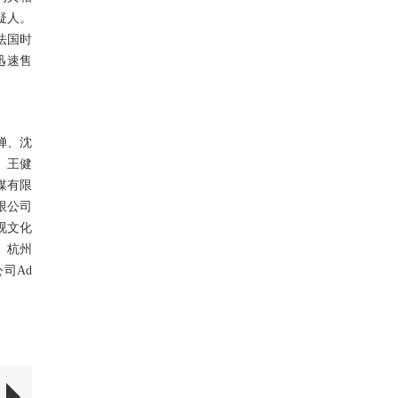
疑人。
法国时
迅速售
婵、沈
、王健
媒有限
限公司
视文化
、杭州
公司Ad