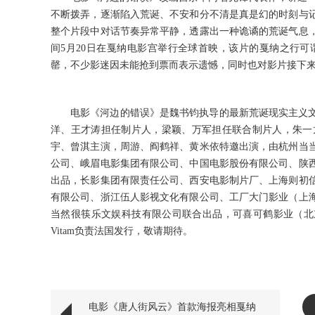
不断拨弄，逐渐陷入荒诞、不安和分不清是真是幻的时刻与
整个片段中对话节奏异常平静，透露出一种诡谲的荒诞气息
间
5月20日在戛纳电影宫举行全球首映，该片的戛纳之行
罄，不少影迷因未能抢到票而表示遗憾，同时也对影片接下
电影《河边的错误》是魏书钧执导的最新荒诞现实主义
洋、王才涛担任制片人，梁颖、万军担任联合制片人，朱一
宇、曾淇主演，周游、阎鹤祥、黄米依特邀出演，由杭州当
公司、峨眉电影集团有限公司、中国电影股份有限公司、陕
出品，长影集团有限责任公司、西安电影制片厂、上海则初
有限公司、浙江伍人影视文化有限公司、工厂大门影业（上
当然很筷乐文娱科技有限公司联合出品，可喜可鹤影业（北
Vitam负责法国发行，敬请期待。
电影《唐人街风云》首款海报亮相戛纳