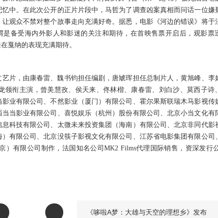
记忆中。在此次公开的正片片段中，马哲为了调查凶案真相而问话一位嫌
，让观众不禁对整个故事走向充满好奇。据悉，电影《河边的错误》将于
可谓是备受海内外影人和影迷的关注和期待，在首映售票开启后，观影票
来在戛纳的表现充满期待。
文艺片，由康春雷、魏书钧担任编剧，唐虓珲担任总制片人，黄旭峰、李
龙领衔主演，曾美慧孜、侯天来、佟林楷、康春雷、刘白沙、莫西子诗
当影业有限公司、不然影业（厦门）有限公司、霍尔果斯联瑞木马影视传
西当当影业有限公司、喜悦娱乐（杭州）股份有限公司、北京小当文化有
信息科技有限公司、太微未来投资集团（海南）有限公司、北京非同代影
海）有限公司、北京没筷子影视文化有限公司、江苏省电影集团有限公司
京）有限公司制作，法国知名公司
MK2 Films代理国际销售，资深发行
《哆啦A梦：大雄与天空的理想乡》发布