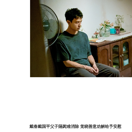
戴春戴国平父子隔阂难消除
觉晓善意劝解给予安慰