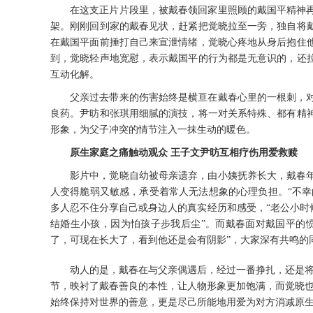
在这支正片片段里，被戴春领回家里照顾的戴国平精神
架。刚刚回到家的戴春见状，赶紧把觉晓拉至一旁，独自将
在戴国平面前捶打自己来宣泄情绪，觉晓心疼地从身后抱住
到，觉晓轻声地宽慰，表示戴国平的行为都是无意识的，还
互动化解。
父亲过去带来的伤害始终是横亘在戴春心里的一根刺，
良药。尹昉和张琪用细腻的演技，将一对关系特殊、都有精
形象，为父子冲突的情节注入一抹生动的暖色。
原生家庭之痛触动观众
王子文尹昉互相疗伤用爱救赎
影片中，觉晓自幼被母亲遗弃，由小姨抚养长大，戴春
人变得脆弱又敏感，承受着常人无法想象的心理负担。
“不
多人忍不住分享自己或身边人的真实经历和感受，“老公小时
结婚生小孩，因为怕孩子步我后尘”。而戴春面对戴国平的
了，可现在长大了，看到他还是会有阴影”，大家深有共鸣的同
动人的是，戴春在与父亲偶遇后，经过一番挣扎，还是
节，映衬了戴春善良的本性，让人物形象更加饱满，而觉晓
始终保持对世界的善意，更是尽己所能地用爱为对方消减原生