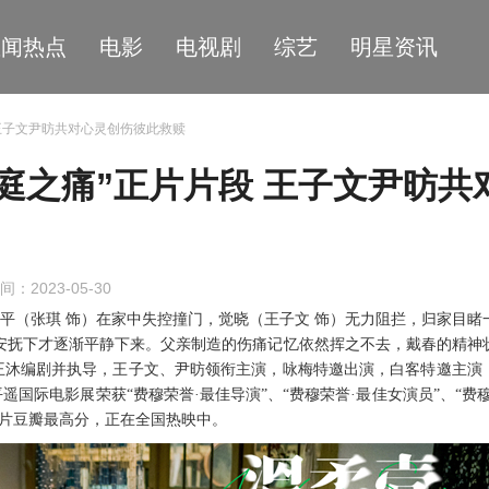
星闻热点
电影
电视剧
综艺
明星资讯
 王子文尹昉共对心灵创伤彼此救赎
庭之痛”正片片段 王子文尹昉共
间：2023-05-30
国平（张琪 饰）在家中失控撞门，觉晓（王子文 饰）无力阻拦，归家目睹
安抚下才逐渐平静下来
。
父亲制造的伤痛记忆依然挥之不去，戴春的精神
王沐编剧并执导，王子文、尹昉领衔主演，咏梅特邀出演，白客特邀主演
平遥国际电影展荣获
“费穆荣誉·最佳导演”、“费穆荣誉·最佳女演员”、“费
新片豆瓣最高分，正在全国热映中。