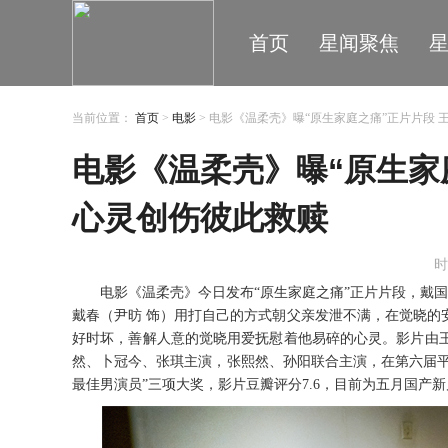
首页
星闻聚焦
当前位置：
首页
>
电影
> 电影《温柔壳》曝“原生家庭之痛”正片片段
电影《温柔壳》曝“原生家
心灵创伤彼此救赎
时
电影
《
温柔壳
》
今日发布
“原生家庭之痛”正片片段，戴
戴春（尹昉 饰）用打自己的方式朝父亲发泄不满，在觉晓的
好时坏，善解人意的觉晓用爱抚慰着他易碎的心灵。影片
由
然、卜冠今、张琪主演，
张熙然、孙阳联合主演
，
在第六届
最佳男演员”三项大奖，影片豆瓣评分7.6，目前为五月国产