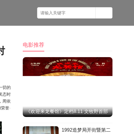
电影推荐
对
一切的
状态时
，周依
穆荣誉·
《欢迎来龙餐馆》定档8.11 文牧野首部
IMAX特制拍摄作品聚焦异国烟火气
1992造梦局开街暨第二