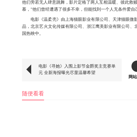
他们旁若无人肆意跳舞，影片定格了两人互相温暖、彼此救
慕，“他们曾经遭遇了很多不幸，但能找到一个人无条件爱自
电影《温柔壳》由上海猫眼影业有限公司、天津猫眼微
品，北京艺火文化传媒有限公司、浙江鹰美影业有限公司、
国热映中。
电影《寻她》入围上影节金爵奖主竞赛单
元 全新海报曝光尽显温馨希望
网站
随便看看