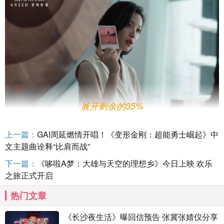
展开剩余的35%
上一篇：
GAI周延燃情开唱！《变形金刚：超能勇士崛起》中
戏内戏外行事干练完美契合 酷飒倪妮魅力值拉满
文主题曲诠释“比肩而战”
从摘下机车头盔瞬间的甩头杀，到硬气沟通时的自信与从容，影
下一篇：
《哆啦A梦：大雄与天空的理想乡》今日上映 欢乐
片中又酷又飒的金牌律师陈麦给众多观众都留下了深刻印象，让监制
之旅正式开启
陈思诚都不禁感叹这个角色“特别的有魅力”！
热门文章
戏中的陈麦飒爽十足，戏外片场的倪妮同样也是行事干练。影片
此前曝光的花絮中，当对手戏演员因紧张而出现失误时，一旁的倪妮
《长沙夜生活》曝回信预告 张冀张婧仪分享
会主动上前与其交流，并暖心鼓励对方，帮助对方优化表演状态，让