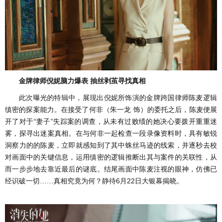
金牌律师倪妮脑力爆表 抽丝剥茧寻找真相
此次曝光的特辑中，展现出倪妮所饰演的金牌跨国律师陈麦逻辑
缜密的探案能力。在接受了
何非（朱一龙 饰）的委托之后，陈麦便展
开了对于“
妻子”失踪案的调查，从未有过败绩的她决心要拨开重重迷
雾，探寻出迷案真相。在与何非一起检查一段录像资料时，具有敏锐
洞察力的的陈麦，立即就感知到了其中蛛丝马迹的线索，并逐秒去校
对画面中的关键信息，运用缜密的逻辑推断出其与案件的关联性，从
而一步步地去靠近最后的谜底。结尾画面中陈麦注视的眼神，仿佛已
经识破一切……真相究竟为何？静待6月22日大银幕揭晓。