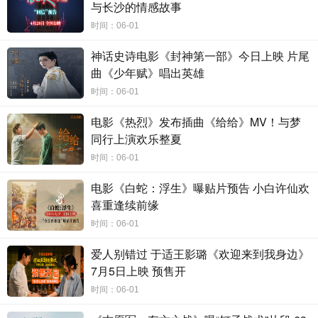
与长沙的情感故事
影片拍摄过程更高效，呈现效果更精准。双语切换沟通无障碍，台词
干脆利落，演员气质与角色形象的契合度，让观众称赞“超贴脸”！
时间：06-01
神话史诗电影《封神第一部》今日上映 片尾
曲《少年赋》唱出英雄
电影《消失的她》由北京壹同传奇影视文化有限公司、上海淘票
票影视文化有限公司出品，上海电影（集团）有限公司、天津猫眼微
时间：06-01
影文化传媒有限公司、华文映像（北京）影业有限公司、珠江影业传
电影《热烈》发布插曲《给给》MV！与梦
媒股份有限公司、麦特影业（湖北）有限公司、上海人马创造影视传
同行上演欢乐整夏
媒有限公司、上海儒意影视制作有限公司、北京微梦创科网络技术有
限公司、抖音文化（厦门）有限公司、光谱合元国际文化传媒（北
时间：06-01
京）有限公司、上海壹同影视制作有限公司、壹同科影（上海）文化
电影《白蛇：浮生》曝贴片预告 小白许仙欢
有限公司、北京佳片影视科技有限公司、北京光影时代酒店管理有限
喜重逢续前缘
公司联合出品，将于2023年6月22日端午档全国上映！
时间：06-01
爱人别错过 于适王影璐《欢迎来到我身边》
7月5日上映 预售开
时间：06-01