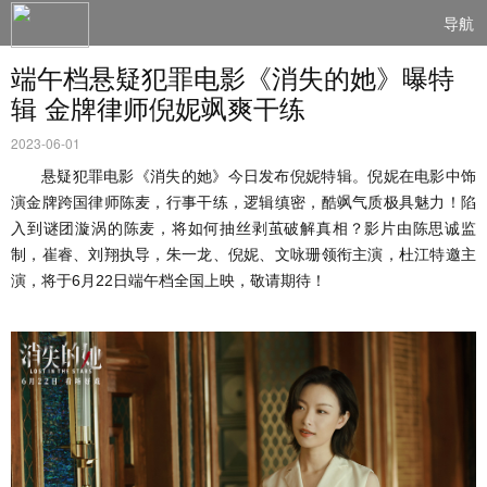
导航
端午档悬疑犯罪电影《消失的她》曝特
辑 金牌律师倪妮飒爽干练
2023-06-01
悬疑犯罪电影《消失的她》今日发布倪妮特辑。倪妮在电影中饰
演金牌跨国律师陈麦，行事干练，逻辑缜密，酷飒气质极具魅力！陷
入到谜团漩涡的陈麦，将如何抽丝剥茧破解真相？影片由陈思诚监
制，崔睿、刘翔执导，朱一龙、倪妮、文咏珊领衔主演，杜江特邀主
演，将于6月22日端午档全国上映，敬请期待！