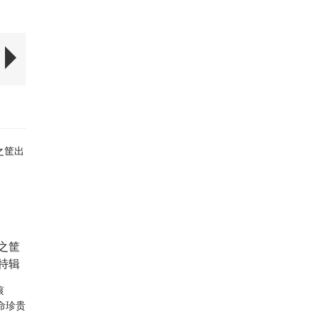
之筐
特辑