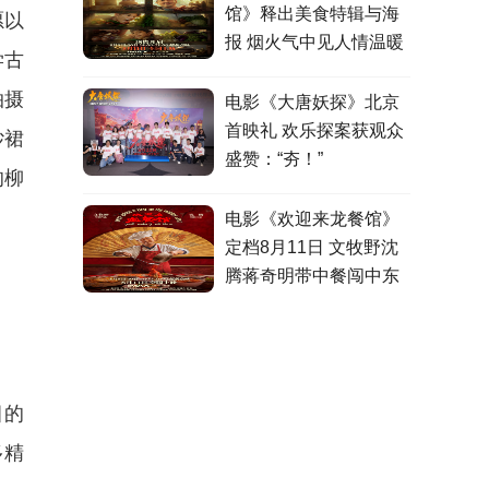
馆》释出美食特辑与海
愿以
报 烟火气中见人情温暖
学古
拍摄
电影《大唐妖探》北京
首映礼 欢乐探案获观众
纱裙
盛赞：“夯！”
的柳
电影《欢迎来龙餐馆》
定档8月11日 文牧野沈
腾蒋奇明带中餐闯中东
目的
多精