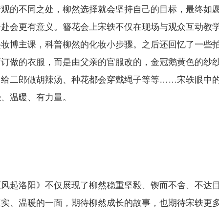
的不同之处，柳然选择就会坚持自己的目标，最终如
奔赴会更有意义。簪花会上宋轶不仅在现场与观众互动教
美妆博主课，科普柳然的化妆小步骤。之后还回忆了一些
新订做的衣服，而是由父亲的官服改的，金冠鹅黄色的纱
，给二郎做胡辣汤、种花都会穿戴绳子等等……宋轶眼中
强、温暖、有力量。
起洛阳》不仅展现了柳然稳重坚毅、锲而不舍、不达
真实、温暖的一面，期待柳然成长的故事，也期待宋轶更