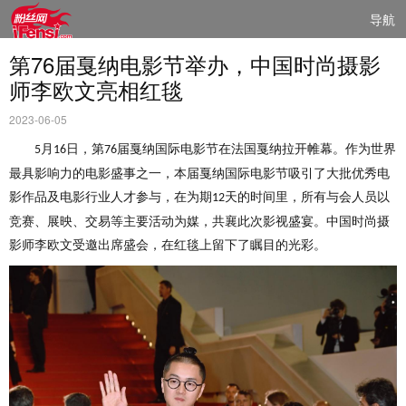
导航
第76届戛纳电影节举办，中国时尚摄影
师李欧文亮相红毯
2023-06-05
月
日
，第
届戛纳国际电影节在法国戛纳拉开帷幕。作为世界
5
16
76
最具影响力的电影盛事之一，本届戛纳国际电影节吸引了大批优秀电
影作品及电影行业人才参与，在为期
天的时间里，所有与会人员以
12
竞赛、展映、交易等主要活动为媒，共襄此次影视盛宴。中国时尚摄
影师李欧文受邀出席盛会，在红毯上留下了瞩目的光彩。