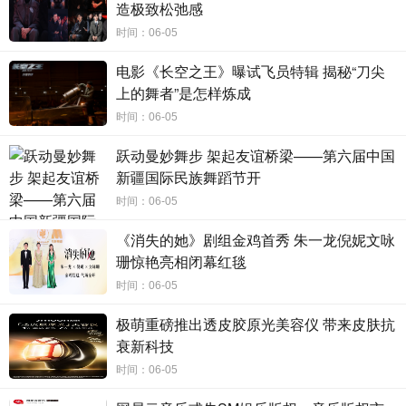
造极致松弛感
时间：06-05
电影《长空之王》曝试飞员特辑 揭秘“刀尖
上的舞者”是怎样炼成
时间：06-05
跃动曼妙舞步 架起友谊桥梁——第六届中国
新疆国际民族舞蹈节开
时间：06-05
《消失的她》剧组金鸡首秀 朱一龙倪妮文咏
珊惊艳亮相闭幕红毯
时间：06-05
极萌重磅推出透皮胶原光美容仪 带来皮肤抗
衰新科技
时间：06-05