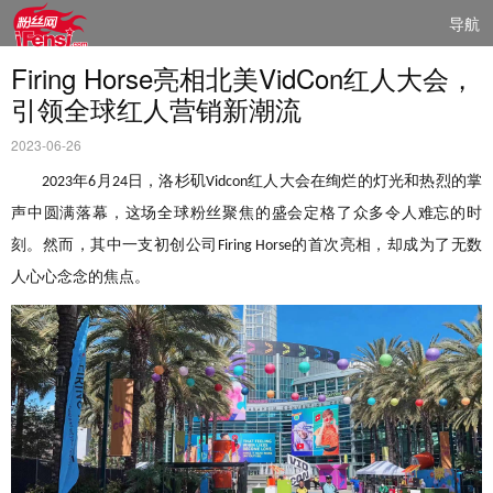
导航
Firing Horse亮相北美VidCon红人大会，
引领全球红人营销新潮流
2023-06-26
年
月
日
，
洛杉矶
红人大会在绚烂的灯光和热烈的掌
2023
6
24
Vidcon
声中圆满落幕，这场全球粉丝聚焦的盛会定格了众多令人难忘的时
刻。然而，其中一支初创公司
的首次亮相，却成为了无数
Firing Horse
人心心念念的焦点。