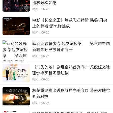
造极致松弛感
成立于
年的
总部位于香港，同时在美国洛杉矶设
2022
Firing Horse
时间：06-26
有办事处。该公司的创始团队汇集了来自中、美、欧、拉美等多个国
家和地区的
、
、
以及广告流量营销专家，拥有长达
年的
DTC
SEO
KOL
10
电影《长空之王》曝试飞员特辑 揭秘“刀尖
出海行业经验。他们成功孵化了各行各业的新锐品牌和老牌品牌，助
上的舞者”是怎样炼成
力这些品牌在全球范围内再次出海，开展直播营销活动。
时间：06-26
跃动曼妙舞步 架起友谊桥梁——第六届中国
新疆国际民族舞蹈节开
时间：06-26
《消失的她》剧组金鸡首秀 朱一龙倪妮文咏
珊惊艳亮相闭幕红毯
时间：06-26
极萌重磅推出透皮胶原光美容仪 带来皮肤抗
衰新科技
时间：06-26