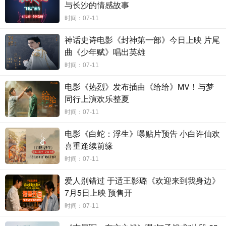
与长沙的情感故事
时间：07-11
神话史诗电影《封神第一部》今日上映 片尾
曲《少年赋》唱出英雄
高司令爱肯心切 激活满满“肯能量”
时间：07-11
金发、肌肉、自信微笑，瑞恩·高斯林饰演的肯一出场就令人
电影《热烈》发布插曲《给给》MV！与梦
印象深刻，而他也为讲好肯的故事付出很多努力，不仅要挑战从影以
来最颠覆造型，更要深入揣摩角色的内心世界。在芭比世界，芭比们
同行上演欢乐整夏
有属于自己的豪宅、跑车，而肯没有房子、没有家，甚至没有工作，
时间：07-11
仅仅拥有“芭比男友”这一标签。瑞恩·高斯林直言：“肯的存在只是为了
衬托芭比的伟大。影片中甚至有一句台词说他只存在于芭比的目光
电影《白蛇：浮生》曝贴片预告 小白许仙欢
中。”预告中肯和芭比看似形影不离，一起踏上缤纷旅程，实际上
“
促
喜重逢续前缘
使肯和芭比踏上这段旅程的原因是，他被告知他是她的男朋友，虽然
时间：07-11
他们的行为似乎并没有其他证据表明他们关系的特别之处。但他们是
一对，这就是他被创造出来的原因。对肯来说，他无法想象芭比离开
爱人别错过 于适王影璐《欢迎来到我身边》
他而自己踏上旅程”。高司令坦言自己心里一直住着一个肯，而他已为
7月5日上映 预售开
这个角色激活体内的“肯能量”，这股能量将掀起怎样的风潮，7月21日
时间：07-11
拭目以待！