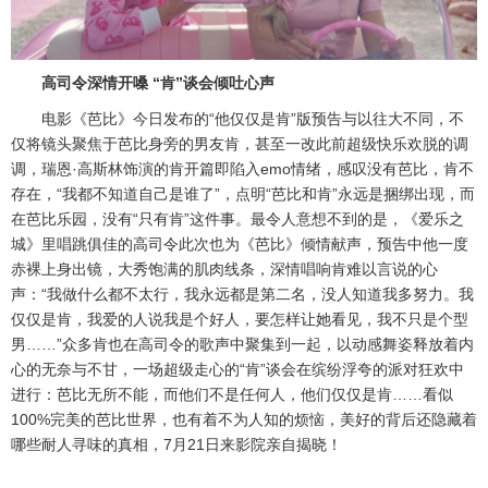
高司令深情开嗓 “肯”谈会倾吐心声
电影《芭比》今日发布的“他仅仅是肯”版预告与以往大不同，不
仅将镜头聚焦于芭比身旁的男友肯，甚至一改此前超级快乐欢脱的调
调，瑞恩·高斯林饰演的肯开篇即陷入emo情绪，感叹没有芭比，肯不
存在，“我都不知道自己是谁了”，点明“芭比和肯”永远是捆绑出现，而
在芭比乐园，没有“只有肯”这件事。最令人意想不到的是，《爱乐之
城》里唱跳俱佳的高司令此次也为《芭比》倾情献声，预告中他一度
赤裸上身出镜，大秀饱满的肌肉线条，深情唱响肯难以言说的心
声：“我做什么都不太行，我永远都是第二名，没人知道我多努力。我
仅仅是肯，我爱的人说我是个好人，要怎样让她看见，我不只是个型
男……”众多肯也在高司令的歌声中聚集到一起，以动感舞姿释放着内
心的无奈与不甘，一场超级走心的“肯”谈会在缤纷浮夸的派对狂欢中
进行：芭比无所不能，而他们不是任何人，他们仅仅是肯……看似
100%完美的芭比世界，也有着不为人知的烦恼，美好的背后还隐藏着
哪些耐人寻味的真相，7月21日来影院亲自揭晓！