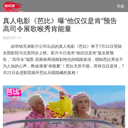
导航
真人电影《芭比》曝“他仅仅是肯”预告
高司令展歌喉秀肯能量
2023-07-11
由华纳兄弟影片公司出品的真人电影《芭比》将于
7
月
21
日登陆
全国影院与北美同步上映。影片今日发布“他仅仅是肯”版全新预
告，“高司令”瑞恩·高斯林再现精彩绝伦的唱跳表演，唱响芭比男友不
为人知的心声，释放满满“肯能量”！芭比无所不能，而肯仅仅是肯，7
月21日走进影院揭开芭比乐园隐藏的真相！