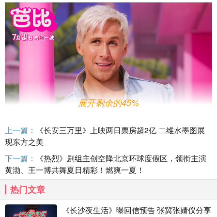
展开剩余的45%
上一篇：
《长安三万里》上映两日票房超2亿 二维水墨图展
现东方之美
下一篇：
《热烈》剧组主创空降北京环球度假区，领衔主演
黄渤、王一博共舞夏日精彩！燃爽一夏！
热门文章
《长沙夜生活》曝回信预告 张冀张婧仪分享