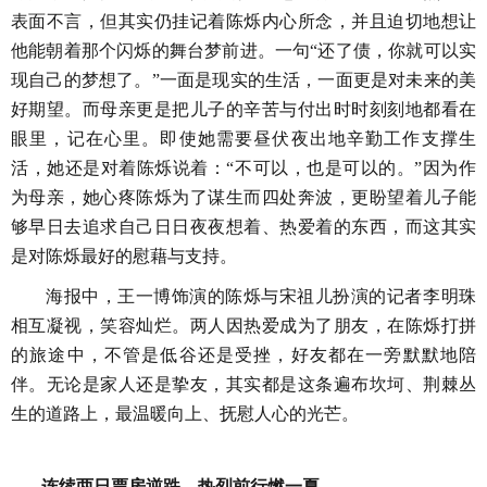
表面不言，但其实仍挂记着陈烁内心所念，并且迫切地想让
他能朝着那个闪烁的舞台梦前进。一句
“还了债，你就可以实
现自己的梦想了。”一面是
现实的生活
，一面更是对未来的美
好期望。而母亲更是把儿子的辛苦与付出时时刻刻地都看在
眼里，记在心里。即使她需要昼伏夜出地辛勤工作支撑生
活，她还是对着陈烁说着：
“不可以，也是可以的。”因为作
为母亲，她心疼陈烁
为了谋生而四处奔波，
更盼望着儿子能
够早日去追求自己日日夜夜想着
、
热爱着的东西，
而
这其实
是对陈烁最好的慰藉与支持。
海报中，
王一博饰演的陈烁
与
宋祖儿扮演的记者李明珠
相互凝视，笑容灿烂。
两人因热爱成为了朋友
，
在陈烁打拼
的旅途中，
不管
是低谷还是受挫，好友都在一旁默默地陪
伴。无论是家人还是挚友，其实都是这条遍布坎坷、荆棘丛
生的道路上，最温暖向上、抚慰人心的
光芒。
连续两日票房逆跌，热烈前行燃一夏