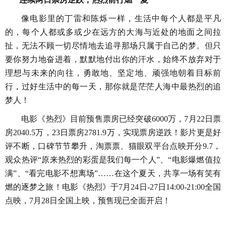
像电影里的丁雷和陈烁一样，生活中每个人都是平凡
的，每个人都或多或少在远方的大海与近处的地面之间
拉
扯
，无法不顾一切尽情地去追寻那场只属于自己的梦。但只
要你努力地奋进着，默默地付出你的汗水，始终不放弃对于
理想与未来的向往，勇敢地、坚定地、顽强地朝着目标前
行，
过好生活中的每一天，
那你就是茫茫人海中最热烈的追
梦人！
电影
《
热烈
》
目前预售票房已经突破
6
000
万，
7月2
2
日票
房
2040.5万，2
3
日票房
2781.9万，实现票房逆跌！影片更是好
评不断，口碑节节攀升，淘票票、猫眼双平台点映开分9
.7
，
观众热评
“原来热烈的彩蛋是我们每一个人”、“电影爆燃值拉
满”、“看完电影不想离场”
……
在这个夏天，
共享
一
场
有笑有
燃
的
逐梦之旅
！
电影《热烈》于
7月2
4
日
-
27
日
1
4:00-21:00
全国
点映，
7月2
8
日全国上映，预售现已全面开启！