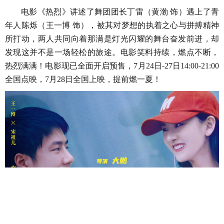
电影《热烈》讲述了舞团团长丁雷（黄渤
饰）遇上了青
年人陈烁（王一博
饰），被其对梦想的执着之心与拼搏精神
所打动，两人共同向着那满是灯光闪耀的舞台奋发前进，却
发现这并不是一场轻松的旅途。电影笑料持续，燃点不断，
热烈满满！
电影现已全面开启预售，
7月2
4
日
-
27
日
1
4:00-21:00
全国点映，
7月2
8
日全国上映，提前燃一夏！