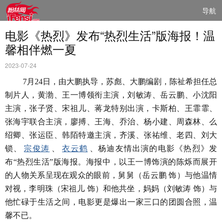
导航
电影《热烈》发布“热烈生活”版海报！温
馨相伴燃一夏
2023-07-24
7月
24
日，由大鹏执导，苏彪、大鹏编剧，陈祉希担任总
制片人
，
黄渤、王一博领衔主演，刘敏涛、岳云鹏、小沈阳
主演，张子贤、宋祖儿、蒋龙特别出演，卡斯柏、王霏霏、
张海宇联合主演，廖搏、王海、乔治、杨小建、周森林、么
绍卿、张运臣、韩陌特邀主演，
齐溪
、
张祐维、
老四
、
刘大
锁
、
宗俊涛
、
衣云鹤
、
杨迪友情出演的电影《热烈》
发
布
“热烈生活”版海报。海报中，以王一博饰演的陈烁而展开
的人物关系呈现在观众的眼前，舅舅（岳云鹏 饰）与他温情
对视，李明珠（宋祖儿 饰）和他共坐，妈妈（刘敏涛 饰）与
他忙碌于生活之间，电影更是爆出一家三口的团圆合照，温
馨不已。