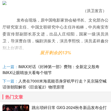
（洪卫发言）
发布会现场，原中国电影家协会秘书长、文化部办公
厅研究室主任、中国文联研究中心主任许柏林，中共南安市
委宣传部副部长苏文进，出品人庄绍阳，国家一级演员
洪
卫，导演曹自强，编剧洪振天，演员李熙悦，演员孟祥鑫分
别上台讲话。
展开剩余的13%
随后，许柏林秘书长、苏文进副部长、出品人庄绍
上一篇：
IMAX对话《封神第一部》费翔：全新定义殷寿
阳、导演曹自强、演员洪卫、编剧洪振天、演员李熙悦、演
IMAX让眼睛放大看每个细节
员孟祥鑫、郭建远、李子文上台进行启动仪式，活动圆满结
下一篇：
人类在7000米海底能否身穿机甲行走？吴京隔空喊
束。
话张朝阳解答《巨齿鲨2》物理原理
热门文章
跳出琐碎日常 GXG 2024秋冬新品发布会打