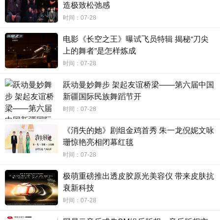
造极致松弛感
时间：07-28
电影《长空之王》曝试飞员特辑 揭秘“刀尖
上的舞者”是怎样炼成
时间：07-28
跃动曼妙舞步 架起友谊桥梁——第六届中国
新疆国际民族舞蹈节开
时间：07-28
《消失的她》剧组金鸡首秀 朱一龙倪妮文咏
珊惊艳亮相闭幕红毯
时间：07-28
极萌重磅推出透皮胶原光美容仪 带来皮肤抗
衰新科技
时间：07-28