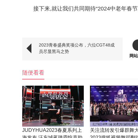
接下来,就让我们共同期待“2024中老年春
2023青春盛典奖项公布，六位CGT48成
员尽显黑马之势
网站
随便看看
JUDYHUA2023春夏系列上
关注流转发引爆群舞
海发布 汪东城蒋璐霞惊喜助
2023搜狐视频舞蹈翻