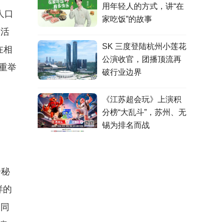
用年轻人的方式，讲“在
人口
家吃饭”的故事
、活
SK 三度登陆杭州小莲花
在相
公演收官，团播顶流再
重举
破行业边界
《江苏超会玩》上演积
分榜“大乱斗”，苏州、无
锡为排名而战
会秘
样的
的同