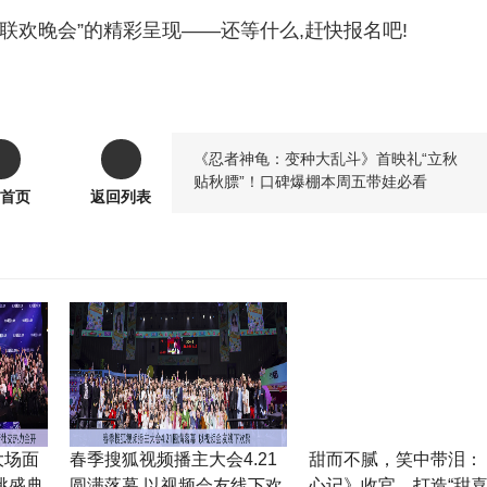
节联欢晚会”的精彩呈现——还等什么,赶快报名吧!
《忍者神龟：变种大乱斗》首映礼“立秋
贴秋膘”！口碑爆棚本周五带娃必看
首页
返回列表
大场面
春季搜狐视频播主大会4.21
甜而不腻，笑中带泪：
跳盛典
圆满落幕 以视频会友线下欢
心记》收官，打造“甜