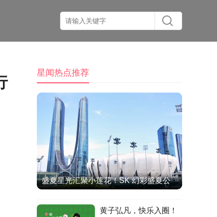
星闻热点推荐
行
盛夏星光汇聚小莲花！SK 幻彩盛夏公
演圆满收官，双向奔赴治愈全场
黄子弘凡，快乐入圈！