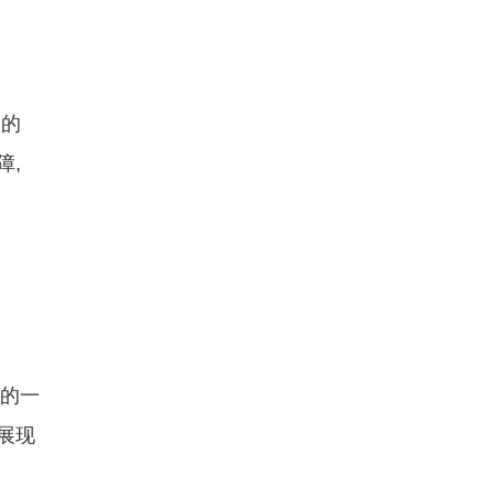
动的
障,
体的一
展现