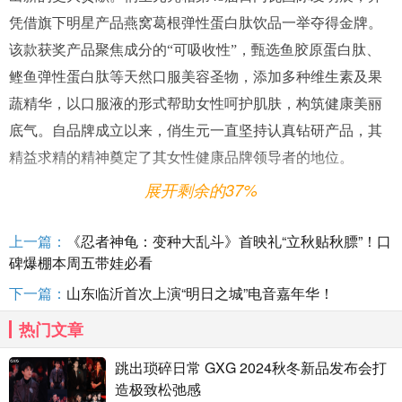
凭借旗下明星产品燕窝葛根弹性蛋白肽饮品一举夺得金牌。
该款获奖产品聚焦成分的“可吸收性”，甄选鱼胶原蛋白肽、
鲣鱼弹性蛋白肽等天然口服美容圣物，添加多种维生素及果
蔬精华，以口服液的形式帮助女性呵护肌肤，构筑健康美丽
底气。自品牌成立以来，俏生元一直坚持认真钻研产品，其
精益求精的精神奠定了其女性健康品牌领导者的地位。
展开剩余的37%
上一篇：
《忍者神龟：变种大乱斗》首映礼“立秋贴秋膘”！口
碑爆棚本周五带娃必看
下一篇：
山东临沂首次上演“明日之城”电音嘉年华！
热门文章
跳出琐碎日常 GXG 2024秋冬新品发布会打
造极致松弛感