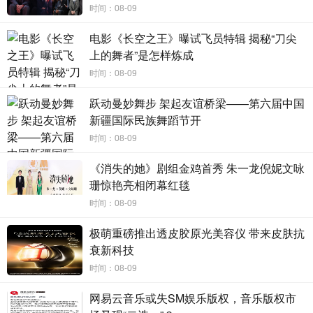
时间：08-09
电影《长空之王》曝试飞员特辑 揭秘“刀尖
上的舞者”是怎样炼成
俏生元燕窝葛根弹性蛋白肽饮品
时间：08-09
产学研结合，推动女性健康产业发展
跃动曼妙舞步 架起友谊桥梁——第六届中国
新疆国际民族舞蹈节开
2021年12月21日，俏生元品牌与北京工商大学联合成立中
时间：08-09
国健康与营养联合实验室。此次合作旨在进行前沿技术研
《消失的她》剧组金鸡首秀 朱一龙倪妮文咏
究、产业关键性技术攻关、战略性产品开发，提升全民膳食
珊惊艳亮相闭幕红毯
健康发展，进行多元化美丽探索，共同促进大健康行业焕发
时间：08-09
新生。本次合作，俏生元希望通过科研精探的方式，以食品
极萌重磅推出透皮胶原光美容仪 带来皮肤抗
级原材料为用户制作出更加安全、更加适应国人肌肤状况的
衰新科技
护肤产品，并提升自身科研能力，提供更加安全、高效的养
时间：08-09
肤服务。
网易云音乐或失SM娱乐版权，音乐版权市