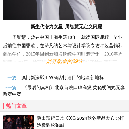
新生代潜力女星
周智慧无定义闪耀
周智慧，曾在中国上海生活
10
年，就读国际课程，毕业
后前往中国香港，在萨凡纳艺术与设计学院专攻时装营销和
商品学位，
2015
年回到新加坡继续学习时装营销，
2016
年周
展开剩余的69%
智慧参加
“新加坡环球小姐”获得冠军，开始了她的演艺工
作。自
2018
年以来，周智慧参演新加坡英文和中文电视剧，
上一篇：
澳门新濠影汇W酒店打造目的地全新地标
包括《黄金巨塔》《
R
eunion》《
T
he
Cutting Edge
》，
以及最
下一篇：
《最后的真相》北京首映口碑高燃 黄晓明闫妮无套
新的两部新剧《密宅》和《
SHERO
》，
在
2020
年主持一档旅
路案中案
游节目《神奇旅侠》。
热门文章
跳出琐碎日常 GXG 2024秋冬新品发布会打
造极致松弛感