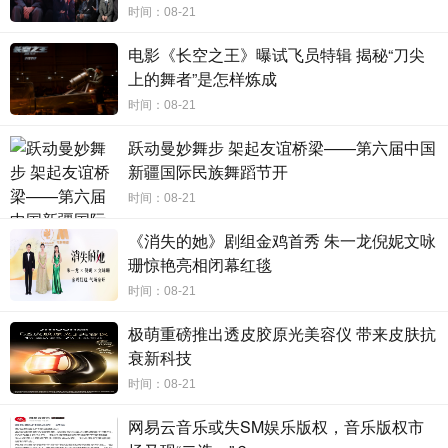
时间：08-21
电影《长空之王》曝试飞员特辑 揭秘“刀尖
上的舞者”是怎样炼成
时间：08-21
跃动曼妙舞步 架起友谊桥梁——第六届中国
新疆国际民族舞蹈节开
时间：08-21
《消失的她》剧组金鸡首秀 朱一龙倪妮文咏
珊惊艳亮相闭幕红毯
时间：08-21
极萌重磅推出透皮胶原光美容仪 带来皮肤抗
衰新科技
时间：08-21
网易云音乐或失SM娱乐版权，音乐版权市