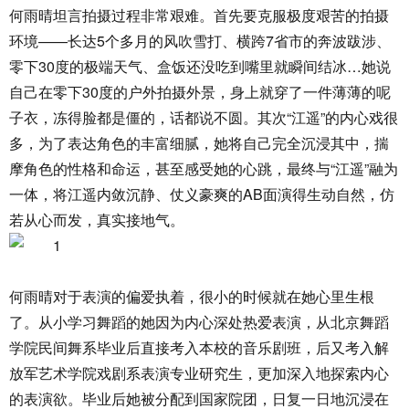
何雨晴坦言拍摄过程非常艰难。首先要克服极度艰苦的拍摄
环境——长达5个多月的风吹雪打、横跨7省市的奔波跋涉、
零下30度的极端天气、盒饭还没吃到嘴里就瞬间结冰…她说
自己在零下30度的户外拍摄外景，身上就穿了一件薄薄的呢
子衣，冻得脸都是僵的，话都说不圆。其次“江遥”的内心戏很
多，为了表达角色的丰富细腻，她将自己完全沉浸其中，揣
摩角色的性格和命运，甚至感受她的心跳，最终与“江遥”融为
一体，将江遥内敛沉静、仗义豪爽的AB面演得生动自然，仿
若从心而发，真实接地气。
何雨晴对于表演的偏爱执着，很小的时候就在她心里生根
了。从小学习舞蹈的她因为内心深处热爱表演，从北京舞蹈
学院民间舞系毕业后直接考入本校的音乐剧班，后又考入解
放军艺术学院戏剧系表演专业研究生，更加深入地探索内心
的表演欲。毕业后她被分配到国家院团，日复一日地沉浸在