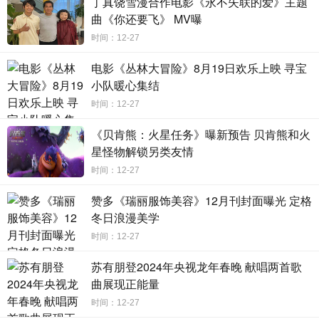
丁真饶雪漫合作电影《永不失联的爱》主题
曲《你还要飞》 MV曝
时间：12-27
电影《丛林大冒险》8月19日欢乐上映 寻宝
小队暖心集结
时间：12-27
《贝肯熊：火星任务》曝新预告 贝肯熊和火
星怪物解锁另类友情
时间：12-27
赞多《瑞丽服饰美容》12月刊封面曝光 定格
冬日浪漫美学
时间：12-27
苏有朋登2024年央视龙年春晚 献唱两首歌
曲展现正能量
时间：12-27