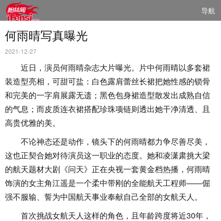
导航
何雨晴写真曝光
2021-12-27
近日，演员何雨晴杂志大片曝光。片中何雨晴以多套裙
装造型亮相，可甜可盐：白色露肩蕾丝长裙把她性感的锁骨
和完美的一字肩展露无遗；黑色包身裙造型散发出成熟自信
的气息；而皮质连衣裙搭配珍珠项链则透出她干净清透、且
高贵优雅的美。
不论神态还是动作，镜头下的何雨晴都力争尽善尽美，
这也正契合她对待演员这一职业的态度。她和凌潇肃挑大梁
的航天题材大剧《问天》正在央视一套黄金档热播，何雨晴
饰演的女主角江遥是一个柔中带刚的全能航天工程师——倔
强不服输、誓为中国航天事业奉献自己全部的女航天人。
首次挑战女航天人这样的角色，且年龄跨度将近30年，