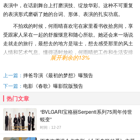
表演中，在话剧舞台上打磨演技、绽放华彩。这种不可重复
的表演形式磨砺了她的台词、形体、表演的扎实功底。
不拍戏的时候，何雨晴喜欢宅在家里看书收拾房间，享
受跟家人呆在一起的舒服惬意和随心所欲。她还会来一场说
走就走的旅行，最想去的地方是瑞士，想去感受那里的风土
人情和艺术气息。懂得适时放松，何雨晴把工作和生活安排
展开剩余的13%
得很有条理，但不会给自己太大压力：“只要努力去做了自己
想做的事情，人生这一趟就是值得的。”
上一篇：
摔爸导演《最初的梦想》曝预告
下一篇：
电影《春歌》曝影院版预告
作为演员，何雨晴在娱乐圈一直低调淡然不争不抢，平时勤
热门文章
于业务的她一心只琢磨怎么演好角色。如同这组大片中吐露
“BVLGARI宝格丽Serpenti系列75周年传世
的气质：一双温柔的眼眸透着坚定，低头顾盼间淡定从容，
蜕变”
仿佛一朵洗净铅华的百合花，素净淡雅，香气自来。期待这
时间：12-27
个难得的“清流”演员给我们带来更多更好的作品。