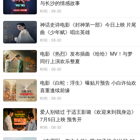
与长沙的情感故事
时间：08-30
神话史诗电影《封神第一部》今日上映 片尾
爱情童话预售开启
热恋久久情侣必看
曲《少年赋》唱出英雄
电影《三贵情史》由著名导演李少红监制、实力派演员
时间：08-30
姚晨监制并出演，青年导演刘斯逸执导，
青年演员
胡先煦、
周也、周依然领衔主演，郑云龙、项偞婧主演，实力强劲的
电影《热烈》发布插曲《给给》MV！与梦
主创班底
为
影片
品质提供了有力的保障
。
电影
《
三贵情史
》
同行上演欢乐整夏
在项目创立阶段就在第
4届中国青年电影导演扶持计划
时间：08-30
（暨“青葱计划”）中最终晋级前五强，并获第33届金鸡创投
电影《白蛇：浮生》曝贴片预告 小白许仙欢
的“投资人联名推荐优胜项目”和“类型优选优胜项目”诸多殊
喜重逢续前缘
荣，导演刘斯逸也获得了该届金鸡创投“最具潜力导演奖”。
时间：08-30
电影《三贵情史》也在
第
22
届纽约亚洲电影节中，荣获
“电影
节评委会特别提及奖”，这也是本届纽约亚洲电影节中唯一获
爱人别错过 于适王影璐《欢迎来到我身边》
奖的中国电影，评委会称赞其：“为奇幻爱情题材带来了全新
7月5日上映 预售开
而别致的解读”。影片已于今日正式开启全国预售，网友纷纷
时间：08-30
表示“9月9日影院见”“期待不一样的爱情童话”......