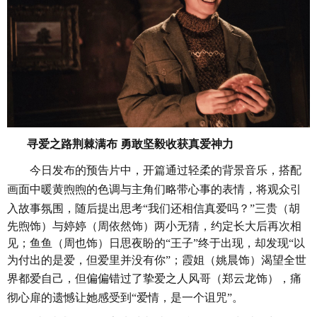
寻爱之路荆棘满布
勇敢坚毅收获真爱神力
今日发布的预告片中，开篇通过轻柔的背景音乐，搭配
画面中暖黄煦煦的色调与主角们略带心事的表情，将观众引
入故事氛围，随后提出思考
“我们还相信真爱吗
？
”三贵（胡
先煦饰）与婷婷（周依然饰）两小无猜，约定长大后再次相
见；鱼鱼（周也饰）日思夜盼的“王子”终于出现，却发现“以
为付出的是爱，但爱里并没有你”；霞姐（姚晨饰）渴望全世
界都爱自己，但偏偏错过了挚爱
之
人风哥（郑云龙饰），痛
彻心扉的遗憾让她感受到
“爱情，是一个诅咒”。