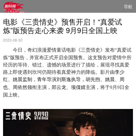
导航
电影《三贵情史》预售开启！“真爱试
炼”版预告走心来袭 9月9日全国上映
2023-08-30
今日，奇幻浪漫爱情童话电影
《
三贵情史
》发布
“
真爱试
炼
”版预
告
，
并宣布正式开启全国预售。这支预告
对
爱情中所
经历的等待、错过、遗憾的场景进行了描绘
，
展现寻找真爱
路上即使遇到坎坷仍期待着真爱神力的降临。影片
由
李少
红
、
姚晨
监制，
青年导演刘斯逸
执导，
胡先煦、姚晨、周
也、周依然
领衔主演，
郑云龙
、
项偞婧
主演
，
将于
9月9日
全
国上映
。