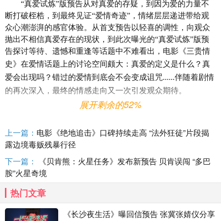
“真爱试炼”版预告从对真爱的存疑，到因为爱的力量不
断打破桎梏，到最终见证“爱情奇迹”，情绪层层递进带给观
众心潮澎湃的感官体验。从首支预告以轻喜的调性，向观众
抛出不相信真爱存在的现状，到此次曝光的“真爱试炼”版预
告探讨等待、遗憾和重逢等话题中不难看出，电影
《三贵情
史》
在爱情话题上
的
讨论空间颇大：真爱的定义是什么？真
爱会出现吗？错过的爱情到底会不会变成诅咒
......伴随着剧情
的再次深入，最终的情感走向又一次引发观众期待。
展开剩余的52%
上一篇：
电影《绝地追击》口碑持续走高 “法外狂徒”片段揭
露边境毒贩残暴行径
下一篇：
《贝肯熊：火星任务》发布新预告 贝肯误闯 “多巴
胺”火星奇境
热门文章
《长沙夜生活》曝回信预告 张冀张婧仪分享