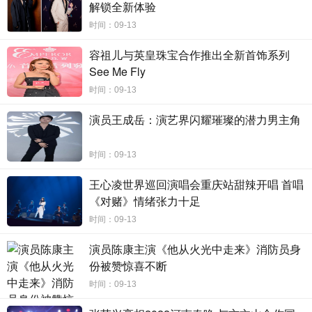
解锁全新体验
获得红星大奖“最佳女配角”和“最佳女主角”提名。而这部在中
时间：09-13
国爆火，吸粉无数的《过江新娘》，更是让黄暄婷在
年
2
022
一举收获纽约电视电影节和首尔网络影展金像奖
“最佳女主
容祖儿与英皇珠宝合作推出全新首饰系列
角”的提名。这些专业上的奖项无一例外地都在彰显着演员的
See Me Fly
实力与潜能，如此年轻，但却已斐然夺目，新传媒艺人黄暄
时间：09-13
婷，正在不断勾勒出属于自己的事业版图。
演员王成岳：演艺界闪耀璀璨的潜力男主角
时间：09-13
王心凌世界巡回演唱会重庆站甜辣开唱 首唱
《对赌》情绪张力十足
时间：09-13
演员陈康主演《他从火光中走来》消防员身
份被赞惊喜不断
时间：09-13