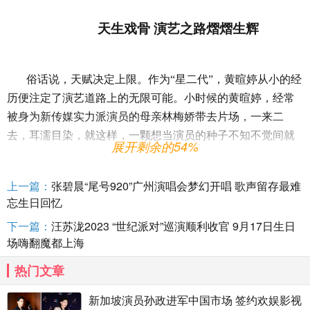
天生戏骨
演艺之路熠熠生辉
俗话说，天赋决定上限。作为
“星二代”，黄暄婷从小的经
历便注定了演艺道路上的无限可能。小时候的黄暄婷，经常
被身为新传媒实力派演员的母亲林梅娇带去片场，一来二
去，耳濡目染，就这样，一颗想当演员的种子不知不觉间就
展开剩余的54%
在黄暄婷的心里扎根。熟悉的片场环境和浓厚的兴趣，成为
了最好的土壤，直到
年开始参演新传媒的剧集，梦想的
2013
上一篇：
张碧晨“尾号920”广州演唱会梦幻开唱 歌声留存最难
种子便开始收获源源不断的养料，茁壮成长。
忘生日回忆
下一篇：
汪苏泷2023 “世纪派对”巡演顺利收官 9月17日生日
场嗨翻魔都上海
天生戏骨的黄暄婷，演艺之路繁花锦簇，熠熠生辉。早在
热门文章
年，黄暄婷便因《
世代》中的出色表现获得红星大奖“最
1
8
Z
新加坡演员孙政进军中国市场 签约欢娱影视
佳新人奖”，其后又凭借《内颤》和《过江新娘》两部剧先后