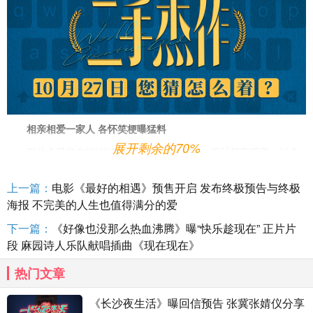
相亲相爱一家人
各怀笑梗曝猛料
展开剩余的70%
影片今日发布
的
“相亲相爱一家人”版海报，设计极富巧思，以全
国通用群名“相亲相爱一家人”家庭群聊天界面为背景，爸爸、妈妈和
儿子分别在群里自说自话，自捧自逗讲述一个个不为人知的家庭“真
上一篇：
电影《最好的相遇》预售开启 发布终极预告与终极
相”。郭麒麟饰演的儿子马墨看似是个喜爱篮球和运动的阳光少年，实
海报 不完美的人生也值得满分的爱
则意外“自杀”，纵身一跃跳出个严重伤残
，
自己
还嘴硬
抛梗
：
“我乃语
下一篇：
《好像也没那么热血沸腾》曝“快乐趁现在” 正片片
文老师之子，三岁识字六岁作文章！我爸总逼我这么说，我个人其实
段 麻园诗人乐队献唱插曲《现在现在》
更擅长一些人像抓拍。”于和伟饰演马墨的爸爸马寅波，作为一名语文
老师，为人师表，在讲台上辛勤耕耘三十载，在课堂外也是笔耕不
热门文章
辍，埋头于电脑和稿纸堆，不仅学识比常人渊博些，更是语出惊
人：“连我儿子的书都是我写的。”戳破马墨自杀遗书代笔真相，
马寅
《长沙夜生活》曝回信预告 张冀张婧仪分享