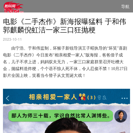
导航
电影《二手杰作》新海报曝猛料 于和伟
郭麒麟倪虹洁一家三口狂抛梗
2023-10-11
由宁浩、于和伟监制，坏猴子新锐导演王子昭执导的
“坏笑”喜剧
电影《二手杰作》今日发布“相亲相爱一家人”版海报，爸爸借子成
名
，
儿子
不求上进
，
妈妈驭夫无力
，一家三口家庭群里召开吐槽大
会，抛猛料造炸梗，个个语不惊人死不休，令人忍俊不禁！
1
0
月
2
7
日
影片全国上映，笑看当今替子从文荒诞大戏！