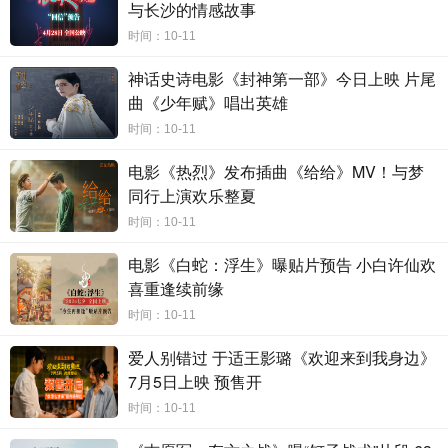
波
替子从文，
一夜之间
名震四方，
同时也是这场家庭闹剧最大的笑力
与长沙的情感故事
输出者
。
至于倪虹洁饰演的妈妈潘冬妮，即使集贤惠与颜值于一身，
时间：10-11
依旧要面对家庭生活中的无奈，
“掌握着家庭的风水”，“可影响不了老
公脑子进的水”……相亲相爱一家人，相杀相克段子多，超有梗的坏笑
神话史诗电影《封神第一部》今日上映 片尾
喜剧1
0
月
2
7
日
幽默
来袭！
曲《少年赋》唱出英雄
时间：10-11
电影《热烈》发布插曲《给给》MV！与梦
同行上演欢乐整夏
时间：10-11
电影《白蛇：浮生》曝贴片预告 小白许仙欢
喜重逢续前缘
时间：10-11
爱人别错过 于适王影璐《欢迎来到我身边》
7月5日上映 预售开
时间：10-11