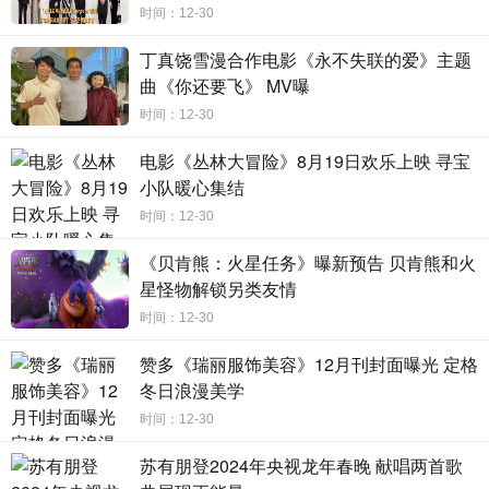
时间：12-30
丁真饶雪漫合作电影《永不失联的爱》主题
曲《你还要飞》 MV曝
时间：12-30
电影《丛林大冒险》8月19日欢乐上映 寻宝
小队暖心集结
时间：12-30
《贝肯熊：火星任务》曝新预告 贝肯熊和火
星怪物解锁另类友情
时间：12-30
赞多《瑞丽服饰美容》12月刊封面曝光 定格
冬日浪漫美学
时间：12-30
苏有朋登2024年央视龙年春晚 献唱两首歌