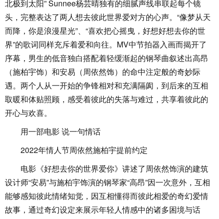
北极到太阳” Sunnee杨芸晴独有的细腻声线串联起每个镜
头，完整表达了两人想去彼此世界爱对方的心声。“像梦从天
而降，你是浪漫星光”、“喜欢把心摇曳，好想好想去你的世
界”的歌词同样充斥着爱和向往。MV中节拍器入画而揭开了
序幕，男生的低音独白搭配着轻缓渐起的钢琴曲叙述出高昂
（施柏宇饰）和安易（周依然饰）的命中注定般的奇妙际
遇。两个人从一开始的争锋相对和充满隔阂，到后来的互相
取暖和体贴照顾，感受着彼此的失落与难过，共享着彼此的
开心与欢喜。
用一部电影 说一句情话
2022年情人节周依然施柏宇提前约定
电影《好想去你的世界爱你》讲述了周依然饰演的建筑
设计师“安易”与施柏宇饰演的钢琴家“高昂”因一次意外，互相
能够感知彼此情绪知觉，因互相懂得而彼此相爱的奇幻爱情
故事，通过奇幻设定来展示年轻人情感中的诸多困境与话