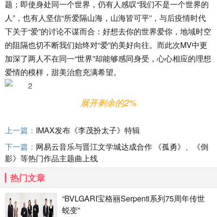
题；即使身处同一个世界，仍有人感叹“我们不是一个世界的
人”，也有人坚信“所爱隔山海，山海皆可平”，与后疫情时代
下关于“爱”的讨论不谋而合：好想去你的世界爱你，地域时空
的阻隔也切不断我们始终对“爱”的美好向往。而此次MV中更
加深了两人不在同一“世界”却能够感同身受，心心相应的理想
爱情的模样，甜美治愈充满希望。
展开剩余的2%
据悉，电影《好想去你的世界爱你》由恐龙影业、猫眼电
影、映美传媒出品，欢雀影业、中国唱片集团、火山映画、
上一篇：
IMAX发布《李茂扮太子》特辑
东方晨翔、白杨文化联合出品。2022年2月14日 用一部电影
下一篇：
网易云音乐与晋江文学城达成合作 《孤勇》、《倒
去告白吧：好想去你的世界爱你 ，不管多远都要在一起～
影》等热门作品主题曲上线
热门文章
“BVLGARI宝格丽Serpenti系列75周年传世
蜕变”