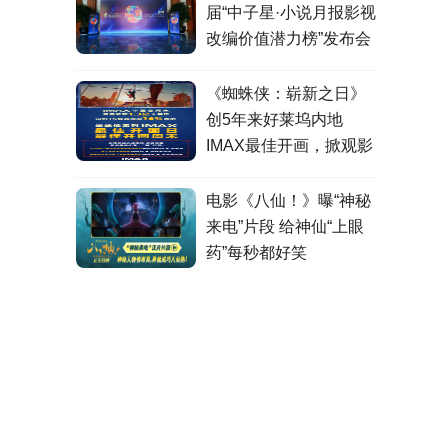
届“中子星·小说月报影视
改编价值潜力榜”发布会
在盐城举行
《蜘蛛侠：崭新之日》
创5年来好莱坞内地
IMAX最佳开画，掀观影
热潮
电影《八仙！》曝“神秘
来电”片段 给神仙“上眼
药”每秒都好笑