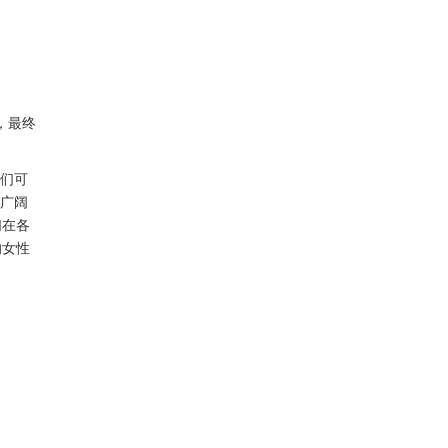
，最终
们可
更广阔
们在各
的女性