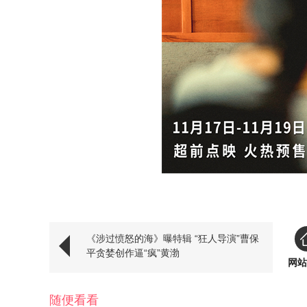
《涉过愤怒的海》曝特辑 “狂人导演”曹保
平贪婪创作逼“疯”黄渤
网站
随便看看