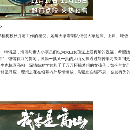
心
张桂梅校长并肩工作的感受。她每天拿着喇叭催促大家起床、上课、吃饭
”，特辑里，海清与素人
小演员们也
为大山女孩送上最真挚的祝福
，
希望她
芥”，铿锵有力的誓词，激励一批又一批的大山女孩通过刻苦学习去看到
业生
也
惊喜亮相
，
深情鼓励学妹和千千万万怀揣梦想的女孩子，如今的她
情相互呼应，理想之花在银幕内外尽情绽放，彰显出自强不息、奋发有为