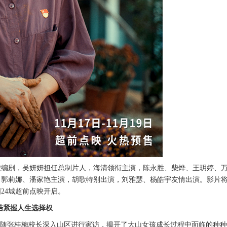
凌编剧，吴妍妍担任总制片人，海清领衔主演，陈永胜、柴烨、王玥婷、
、郭莉娜、潘家艳主演，胡歌特别出演
，
刘雅瑟、杨皓宇友情出演
。
影片
国24城超前点映开启。
梏紧握人生选择权
随张桂梅校长深入山区进行家访，揭开了大山女孩成长过程中面临的种种