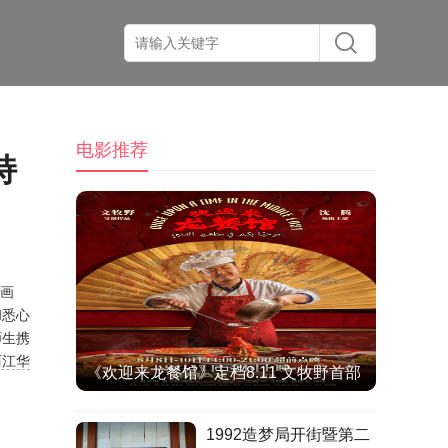
电影推荐
持
画
和悉心
师生携
丽江华
《欢迎来龙餐馆》定档8.11 文牧野首部
IMAX特制拍摄作品聚焦异国烟火气
1992造梦局开街暨第二