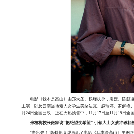
电影《我本是高山》
由郑大圣、杨瑾执导，袁媛、陈麒
主演，以及云南当地素人女学生美朵达瓦、赵瑞婷、罗解艳
月24日全国公映，正在火热预售中，11月17日至11月19日全
张桂梅校长做家访
“把绝望变希望” 引领大山女孩冲破桎
“
走出去
！
”
版特辑直观再现了电影《我本是高山》主创跟