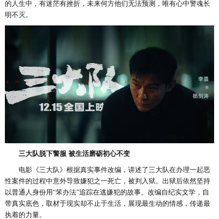
的人生中，有迷茫有挫折，未来何方他们无法预测，唯有心中警魂长
明不灭。
三大队
脱下警服
被生活磨砺
初心不变
电影《三大队》根据真实事件改编，讲述了三大队在办理一起恶
性案件的过程中意外导致嫌犯之一死亡，被判入狱。出狱后依然坚持
以普通人身份用
“笨办法”追踪在逃嫌犯的故事。改编自纪实文学，自
带真实底色，取材于现实却不止于生活，展现最生动的情感，传递最
执着的力量。