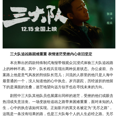
三大队追凶路困难重重
表情迷茫受挫内心依旧坚定
本次释出的四款特殊制式海报带领观众沉浸式体验三大队追凶路
上的种种不易。其中，队长程兵呈现出两种反差状态。办公桌前、办
案路上他是意气风发的刑侦队长范儿；川流的人群里的他只是人海中
最普通的一个，没人知道他的心中执念。岁月蹉跎，历经波折的他留
下的是满面的沧桑
，
迷茫地望向远方似乎也在寻找未来的方向。
剧照中三大队其他队员也展露出同样的迷茫，受挫的他们或眼含
热泪或失意沮丧。一场变故给追凶之路带来困难重重，面对未知的人
生，心中的执念该如何实现。正如影片的英文名被定为
“无尽之路”，
这既是一条没有结果的路，也是三大队每个人的人生必经之路。无尽