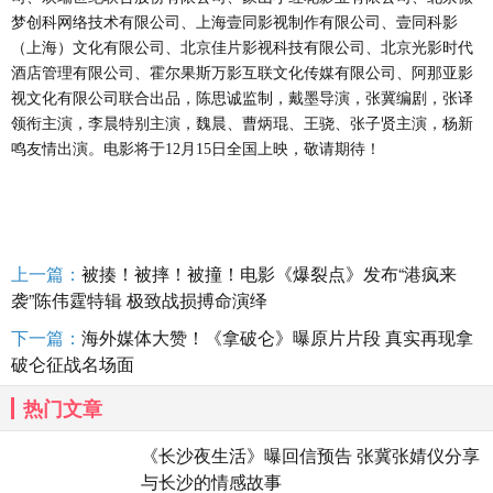
梦创科网络技术有限公司、上海壹同影视制作有限公司、壹同科影
（上海）文化有限公司、北京佳片影视科技有限公司、北京光影时代
酒店管理有限公司、霍尔果斯万影互联文化传媒有限公司、阿那亚影
视文化有限公司联合出品，陈思诚监制，戴墨导演，张冀编剧，张译
领衔主演，李晨特别主演，魏晨、曹炳琨、王骁、张子贤主演，杨新
鸣友情出演。电影将于
12月15日全国上映，敬请期待！
上一篇：
被揍！被摔！被撞！电影《爆裂点》发布“港疯来
袭”陈伟霆特辑 极致战损搏命演绎
下一篇：
海外媒体大赞！《拿破仑》曝原片片段 真实再现拿
破仑征战名场面
热门文章
《长沙夜生活》曝回信预告 张冀张婧仪分享
与长沙的情感故事