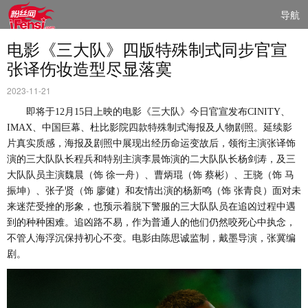
导航
电影《三大队》四版特殊制式同步官宣
张译伤妆造型尽显落寞
2023-11-21
即将于
12月15日上映的电影《三大队》今日官宣发布CINITY、
IMAX、中国巨幕、杜比影院四款特殊制式海报及人物剧照。延续影
片真实质感，海报及剧照中展现出经历命运变故后，
领衔主演张译饰
演的三大队队长程兵和特别主演李晨饰演的二大队队长
杨剑涛
，
及三
大队队员主演魏晨
（
饰
徐一舟
）、
曹炳琨
（
饰
蔡彬
）、
王骁
（
饰
马
振坤
）、
张子贤
（
饰
廖健
）
和友情出演的杨新鸣
（
饰
张青良
）
面对未
来迷茫受挫的形象，也预示着脱下警服的三大队队员在追凶过程中遇
到的种种困难。追凶路不易，作为普通人的他们仍然咬死心中执念，
不管人海浮沉保持初心不变。电影由陈思诚监制，戴墨导演，张冀编
剧。