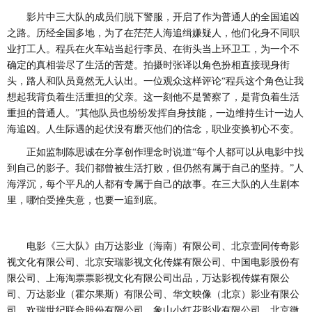
影片中三大队的成员们脱下警服，开启了作为普通人的全国追凶
之路。历经全国
多地
，为了在茫茫人海追缉嫌疑人，他们化身不同职
业打工人。程兵在火车站当起行李员、在街头当上环卫工，为一个不
确定的真相尝尽了生活的苦楚。拍摄时张译以角色扮相直接现身街
头，路人和队员竟然无人认出。一位观众这样评论
“程兵这个角色让我
想起我背负着生活重担的父亲。这一刻他不是警察了，是背负着生活
重担的普通人。”其他队员也纷纷发挥自身技能，
一边维持生计一边人
海追凶
。
人生际遇的起伏没有磨灭他们的信念，职业变换初心不变。
正如监制陈思诚在分享创作理念时说道
“每个人都可以从电影中找
到自己的影子。我们都曾被生活打败，但仍然有属于自己的坚持。”人
海浮沉，每个平凡的人都有专属于自己的故事。在三大队的人生剧本
里，哪怕受挫失意，也要一追到底。
电影《三大队》由万达影业（海南）有限公司、北京壹同传奇影
视文化有限公司、北京安瑞影视文化传媒有限公司、中国电影股份有
限公司、上海淘票票影视文化有限公司出品，万达影视传媒有限公
司、万达影业（霍尔果斯）有限公司、华文映像（北京）影业有限公
司、欢瑞世纪联合股份有限公司、象山小红花影业有限公司、北京微