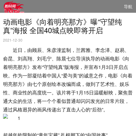
导航
动画电影《向着明亮那方》曝“守望纯
真”海报 全国40城点映即将开启
2021-12-30
近日，由顾辰、朱彦潼监制，兰茜雅、李念泽、赵易、
俞昆、刘高翔、刘毛宁、陈晨七位导演执导的动画电影《向
着明亮那方》发布“守望纯真”版海报，并宣布1月3日开启点
映。作为一部凝结着中国人“爱与美”的诚意之作，电影《向着
明亮那方》由七个原创绘本改编而成，做到了艺术性、娱乐
性、商业性的高度统一。该片将于1月15日温暖献映，聚焦普
通大众的生活，将一个个看似普通却闪闪发光的日常片段，
通过风格迥异的画风传递出了直击人心的“后劲”。
超越年龄限制的“童年宝藏” 扎根脚下的“中国故事”