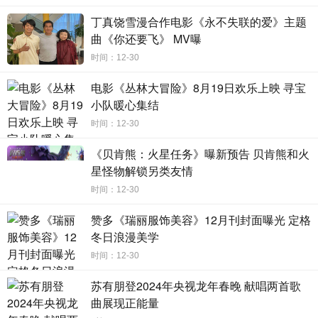
照亮童年，为爱发光！电影《向着明亮那方》以爱为轴，从
丁真饶雪漫合作电影《永不失联的爱》主题
不同视角讲述“我和我的童年”。伴随着影片陆续展映，也收获
曲《你还要飞》 MV曝
了影迷一众好评，“惊喜”“治愈”“感动”成了该片口碑的高频词
时间：12-30
汇。该片所讲述的父母亲情、人与自然、隔辈之爱、邻里关
电影《丛林大冒险》8月19日欢乐上映 寻宝
系、手足之情，均具有普世性，让一些长期被大家所忽视的
小队暖心集结
东西在银幕上绽发出光芒，让我们的内心被温暖和治愈的力
时间：12-30
量照亮，唤起了全民心底关于童年最深处的情感共鸣。
《贝肯熊：火星任务》曝新预告 贝肯熊和火
星怪物解锁另类友情
动画电影《向着明亮那方》由上海本来影业有限公司、上海
时间：12-30
黄豆网络科技有限公司、优扬（天津）动漫文化传媒有限公
赞多《瑞丽服饰美容》12月刊封面曝光 定格
司、北京凯声文化传媒有限责任公司、叁伍锄（厦门）科技
冬日浪漫美学
教育有限公司出品。该片获得樊登、凯叔等联袂推荐，让我
时间：12-30
们1月15日和孩子实现“童年的交汇”吧！
苏有朋登2024年央视龙年春晚 献唱两首歌
曲展现正能量