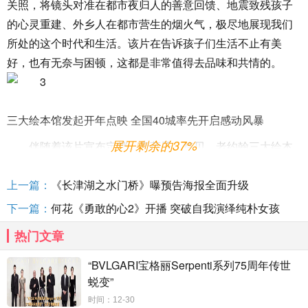
关照，将镜头对准在都市夜归人的善意回馈、地震致残孩子
的心灵重建、外乡人在都市营生的烟火气，极尽地展现我们
所处的这个时代和生活。该片在告诉孩子们生活不止有美
好，也有无奈与困顿，这都是非常值得去品味和共情的。
三大绘本馆发起开年点映 全国40城率先开启感动风暴
展开剩余的37%
伴随着该片宣布定档，壹蓓子、悠贝、老约翰三大绘本
馆宣布将于1月3日以爱之名发起“开年治愈趴”。届时，他们将
在全国40个城市邀请影迷鲜观影《向着明亮那方》。相信该
上一篇：
《长津湖之水门桥》曝预告海报全面升级
片一定可以让观众静下心来欣赏内心的温柔，欣赏人生的多
下一篇：
何花《勇敢的心2》开播 突破自我演绎纯朴女孩
样，欣赏当下生活中平凡的微光，欣赏困顿坚守中不灭的希
热门文章
望，欣赏那一曲曲永恒的爱与美的赞歌，尽情感受这场童年
宝藏掀起的感动风暴。
“BVLGARI宝格丽Serpenti系列75周年传世
蜕变”
时间：12-30