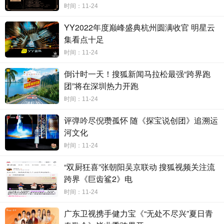
时间：11-24
YY2022年度巅峰盛典杭州圆满收官 明星云
集看点十足
时间：11-24
倒计时一天！搜狐新闻马拉松最强“跨界跑
团”将在深圳热力开跑
时间：11-24
评弹吟尽倪瓒孤怀 随《探宝说创团》追溯运
河文化
时间：11-24
“双厨狂喜”张朝阳吴京联动 搜狐视频关注流
跨界《巨齿鲨2》电
时间：11-24
广东卫视携手健力宝《“无处不尽兴”夏日青