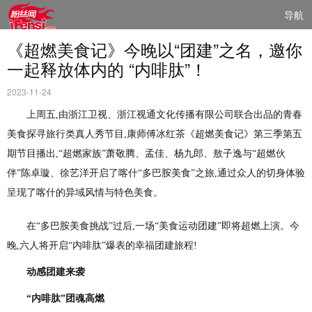
导航
《超燃美食记》今晚以“团建”之名，邀你
一起释放体内的 “内啡肽”！
2023-11-24
上周五,由浙江卫视、浙江视通文化传播有限公司联合出品的青春
美食探寻旅行类真人秀节目,康师傅冰红茶《超燃美食记》第三季第五
期节目播出,“超燃家族”萧敬腾、孟佳、杨九郎、敖子逸与“超燃伙
伴”陈卓璇、徐艺洋开启了喀什“多巴胺美食”之旅,通过众人的切身体验
呈现了喀什的异域风情与特色美食。
在“多巴胺美食挑战”过后,一场“美食运动团建”即将超燃上演。今
晚,六人将开启“内啡肽”爆表的幸福团建旅程!
动感
团建
来袭
“
内啡肽
”
团魂高燃