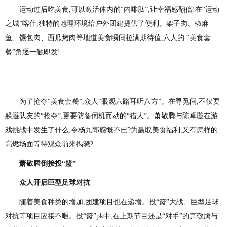
运动过后吃美食,可以激活体内的“内啡肽”,让幸福感翻倍!在“运动
之城”喀什,独特的地理环境给户外团建提供了便利。架子肉、椒麻
鱼、馕包肉、西瓜烤肉等地道美食瞬间拉满期待值,六人的 “美食套
餐”角逐一触即发!
为了抢夺“美食套餐”,众人“眼观六路耳听八方”。在寻觅间,不仅要
躲避队友的“抢夺”,更要防备伺机而动的“猎人”。萧敬腾与陈卓璇在游
戏挑战中发生了什么,令杨九郎感慨不已?为赢取美食福利,又有怎样的
高燃场面等待观众前来揭晓?
萧敬腾倒接
投
“篮”
众人开启
巨型足球对抗
随着美食种类的增加,团建项目也在递增。投“篮”大战、巨型足球
对抗等项目应接不暇。投“篮”pk中,在上期节目还是“对手”的萧敬腾与