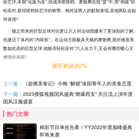
徐艺洋,本期“化敌为友”,组成亲密搭档。萧敬腾在投“篮”中,用“倒接”轻
松应对,获得搭档徐艺洋的称赞。相对这两人的默契表现,其他两队会如
何表现?
随之而来的巨型足球对抗更让六人对运动团建有了更深刻的了解,
也激活了体内的“内啡肽”。在运动方面极具天赋的萧敬腾,面对难度系
数如此高的巨型足球,他能否轻松应对?六人合力下,又会有哪些暖心又
燃情的画面?
展开剩余的7%
今天22:00锁定浙江卫视康师傅冰红茶《超燃美食记》第三
季,22:30 Z视介客户端同步上线!跟着“超燃家族”一起参加“美食运动团
上一篇：
《超燃美食记》今晚 “解锁”洛阳青年人的美食态度
建”,释放体内的“内啡肽”,领略舌尖上的喀什!
下一篇：
2023搜狐视频国风盛典“燃爆西安” 关注流上演年度
国风汉服盛宴
热门文章
精彩节目单抢先看！YY2022年度巅峰盛典
即将来袭