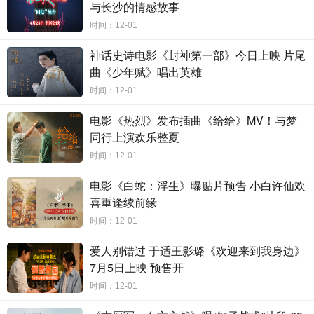
与长沙的情感故事
让自己摆脱困境？陷入这场漩涡“上位者”便失去优先权，郑威是否还
时间：12-01
能如愿达成目的？又或是沦为下一个“被猎杀者”？
神话史诗电影《封神第一部》今日上映 片尾
曲《少年赋》唱出英雄
时间：12-01
电影《热烈》发布插曲《给给》MV！与梦
同行上演欢乐整夏
时间：12-01
电影《白蛇：浮生》曝贴片预告 小白许仙欢
喜重逢续前缘
时间：12-01
爱人别错过 于适王影璐《欢迎来到我身边》
7月5日上映 预售开
时间：12-01