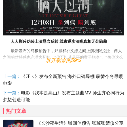
人人撕碎伪装上演悬念反转
线索逐步清晰真相无处隐藏
最新发布的终极预告中，
郑威和乔文娜之间上演极限拉扯，两人
之间的对峙感也充满火药味，
“你可以从吕平的案子脱身”、“像你这么
展开剩余的59%
美丽的女子，是谁想要陷害你”，郑威一步步引导
乔
文娜把矛头指向为
丈夫
报仇的虹姐（惠英红
饰），看似在
帮
她
洗脱罪名
，可实际上又时
上一篇：
《旺卡》发布全新预告 海外口碑爆棚 获赞今冬最暖
时刻刻
引导她的思绪。
“我在报告细节上动点手脚，你根本没机会洗脱
电影
罪名”
郑威在话语之间
肆无忌惮
地袒露着
自己幕后黑手的身份，
除了对
乔文娜的勒索和威胁，还暗自操控明浩（尹正
饰）杀人，
俨然一副高
下一篇：
电影《我本是高山》发布主题曲MV 师生齐心同行为
高在上
的胜利者的姿态。
梦想创造可能
随着角色之间的对峙不断升级，每个人也暴露出多面情绪。面对
热门文章
郑威的步步紧逼，
文娜
的情绪也
在悄然变化，
她
内心积压已久的怒火
越烧越旺
，
眼神也逐渐变得
凶狠，一句
怒吼着
的
“你敢耍我”将她与郑
《长沙夜生活》曝回信预告 张冀张婧仪分享
威间的矛盾彻底点燃。被逼到绝境的文娜会如何在博弈中增加胜算，