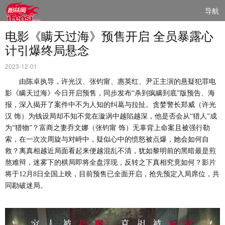
导航
电影《瞒天过海》预售开启 全员暴露心
计引爆终局悬念
2023-12-01
由陈卓
执导
，许光汉、张钧甯、惠英红
、
尹正主演的悬疑犯罪电
影《瞒天过海》
今日开启
预售，同
步
发布
“杀到疯瞒到底”
版
预告
、
海
报，
深
入揭开
了案件中
不为人知的纠葛与拉扯。贪婪警长郑威（许光
汉
饰）为钱设局却不知不觉在漩涡中越陷越深，他是否会从
“猎人”成
为“猎物”？富商之妻乔文娜（张钧甯 饰）无辜背上命案且
被强行
勒
索，在一次次周旋与对峙中，疑似心中
的
愤怒被点爆，她会如何自
救？离真相越近局面看起来便越混乱不清，犹如黎明前的黑暗最是煎
熬难辩
，
迷雾下的棋局即将全盘浮现，反转之下真相究竟如何？影片
将于
12月8日
全国上映，
目前预售已全面开启，
抢先预定入局席位，共
同勘破迷局。