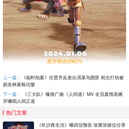
展开剩余的62%
上一篇：
《临时劫案》任贤齐反差出演菜鸟憨匪 初次打劫被
损友林家栋坑惨
“天选之子“降世人间 一龙一猴一人临危受命拯救世界
下一篇：
《三大队》曝推广曲《人间道》MV 全员真情高燃
“金箍的传人重返人间了！”人类女孩努瓦生活的家园被
开嗓唱人间正道
毁，爷爷被抓走，在电影《天降大任》最新发布的“活宝组
队”版预告开篇，拯救人类世界的重担就落在了空和蒲牢的身
热门文章
上。在机缘巧合之下成为“天选之子”的空在异度空间的“天选
《长沙夜生活》曝回信预告 张冀张婧仪分享
之子”培训学校里，接受了睡眠术、穿墙术等课程的学习和名