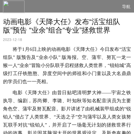
导航
动画电影《天降大任》发布“活宝组队
版”预告 “业余”组合“专业”拯救世界
2023-12-18
将于
1月6日上映的动画电影《天降大任》今日发布“活宝
组队” 版预告及“业余小队” 版海报。空、蒲牢、努瓦一龙一
猴一人“业余”冒险小分队联手启程拯救人类世界，“锐铂城”高
级打工仔铁憨憨、异度空间中的师祖和小门童以及大名鼎鼎
的学员们也一一亮相。
电影《天降大任》由昔日贴吧清明梦大神
——宇宙之铁
执导、编剧，苏尚卿、李璐、叶知秋等知名配音演员为主要
角色空、蒲牢及努瓦配音。
影片讲述了由机械装甲组成的
“锐
铂人”侵占了人类世界、“天选之子”空与蒲牢以及人类女孩努
瓦联手对抗“锐铂人”，并开启了一场毫无计划的拯救世界行
动的故事。影片因其脑洞大开的世界观设定，及新奇有趣的