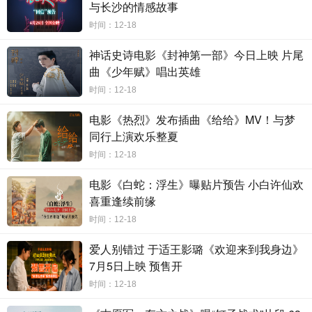
与长沙的情感故事
师点播，但还没完成学业，就闯了祸回到人类世界。“业余英
时间：12-18
雄”空与蒲牢在实战中被实力碾压节节败退，但面对责任和使
命，冒险三人组没有退缩。他们接受挑战时虽然时不时二中
神话史诗电影《封神第一部》今日上映 片尾
搞怪，却也热血十足！充满挑战的营救任务将如何展开，令
曲《少年赋》唱出英雄
人期待！
时间：12-18
一龙一猴一人，这是一个从未见过的新奇组合，在电影
电影《热烈》发布插曲《给给》MV！与梦
《天降大任》中却成为了默契十足的冒险伙伴正义联盟。而
同行上演欢乐整夏
在角色设计中，导演宇宙之铁更是脑洞大开，将
“天选之
时间：12-18
子”的空和小巨兽蒲牢的性格设计得更加贴近普通人，他们没
电影《白蛇：浮生》曝贴片预告 小白许仙欢
有天生神力，也没有过人智慧。在预告片中，在“天选之
喜重逢续前缘
子”学校培训了个寂寞的空在战斗中漏洞百出，使用“祖传技
时间：12-18
能”猴拳的空下一秒却鼻青脸肿，像极了上课不认真考试考零
分的我们自己。蒲牢作为一只“神龙”，却时常怀疑自己的真
爱人别错过 于适王影璐《欢迎来到我身边》
7月5日上映 预售开
龙身份，理想是开个饭馆。人类女孩努瓦更是颠覆了传统中
被保护的“公主”形象，变成了一个手拿弹弓武器用自己的力
时间：12-18
量解救爷爷和家人的骑士。尽管只是普通人，但他们在面对