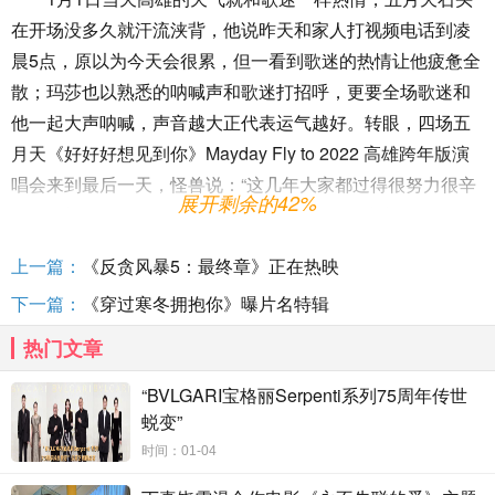
在开场没多久就汗流浃背，他说昨天和家人打视频电话到凌
晨5点，原以为今天会很累，但一看到歌迷的热情让他疲惫全
散；玛莎也以熟悉的呐喊声和歌迷打招呼，更要全场歌迷和
他一起大声呐喊，声音越大正代表运气越好。转眼，四场五
月天《好好好想见到你》Mayday Fly to 2022 高雄跨年版演
唱会来到最后一天，怪兽说：“这几年大家都过得很努力很辛
展开剩余的42%
苦，希望五月天能快回来，谢谢大家照顾。大家想念五月天
的话，把五月天音乐常常拿来听或两星期后台中场见。”无论
上一篇：
《反贪风暴5：最终章》正在热映
如何，更希望五月天的音乐能持续给歌迷能量， 1月15、
下一篇：
《穿过寒冬拥抱你》曝片名特辑
16、21、22、23日五月天将于台中洲际棒球场开唱。
热门文章
最好的一天就是和五月天一起，冠佑爆料演唱会上，除
了两个女儿到场聆听，还多了个人一同前来，他说：“多了一
“BVLGARI宝格丽Serpenti系列75周年传世
个学长来，他们学校的学长，特地追来高雄，追来高雄不打
蜕变”
紧，我想这个学长比较少看五月天演唱会，我在想应该是今
时间：01-04
天现场的五万人给他震撼教育。”要全场观众一起大喊“五月