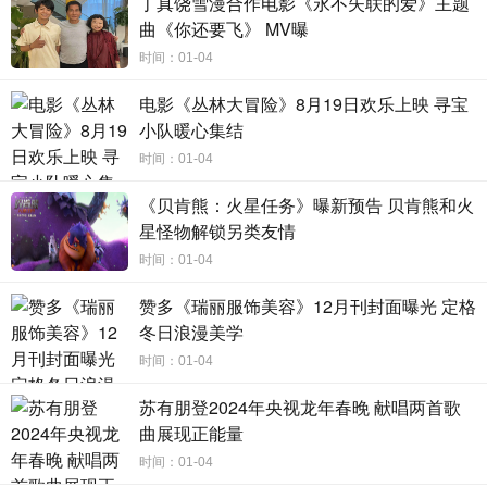
丁真饶雪漫合作电影《永不失联的爱》主题
天”，感受五月天的魅力，此时玛莎开玩笑说：“这个意思是，
曲《你还要飞》 MV曝
你要是没乖一点，你看等下怎样。”最后团员打趣送上一首
时间：01-04
《墓仔埔也敢去》，欢迎加入五月天，逗笑全场。
电影《丛林大冒险》8月19日欢乐上映 寻宝
小队暖心集结
2022年第一场《好好好想见到你》Mayday Fly to 2022
时间：01-04
开场嘉宾“1+1”，迎来小魏魏嘉莹和告五人。小魏日前才在高
《贝肯熊：火星任务》曝新预告 贝肯熊和火
雄举办《你好吗？》专辑同名演唱会，相隔5天再见到高雄歌
星怪物解锁另类友情
迷，心情相当兴奋，一连演唱《普普通通的人生》、《要怎
时间：01-04
么告诉你我多喜欢》，首次在高雄世运演出的小魏面对5万观
众场面觉得很感动，她说自己有很多很感谢的人和事：“谢谢
赞多《瑞丽服饰美容》12月刊封面曝光 定格
冬日浪漫美学
每位和我一起合作的好朋友们，不管是音乐或影像，一起将
每一首歌赋予一个新的生命。新的一年希望我们都可以赋予
时间：01-04
自己的人生一个新的展望，并且努力实践，新年快乐。”；刚
苏有朋登2024年央视龙年春晚 献唱两首歌
唱完台北跨年的告五人，又赶到高雄开场，一登场就先带来
曲展现正能量
大热剧集《华灯初上》的片尾曲《好不容易》，以及脍炙人
时间：01-04