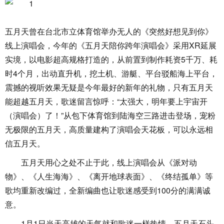
五月天曾在台北市立体育馆举办无人的《突然好想见到你》
线上演唱会，今年的《五月天陪你跨年演唱会》采用XR延展
实境，以电影超高规格打造的，从前置到制作耗资5千万、耗
时4个月，出动直升机，挖土机、游艇、平台驳船海上平台，
震撼的视听效果无疑是今年最好的新年的礼物，只有五月天
能超越五月天，歌迷留言惊呼：“太强大，明年要上宇宙开
（演唱会）了！”从包下体育馆到陆海空三路进击登场，宠粉
无极限的五月天，高质量建构了演唱会天花板，可以永远相
信五月天。
五月天用心之处不止于此，线上演唱会从《派对动
物》、《人生海海》、《离开地球表面》、《终结孤单》等
歌均重新改编过，全新编曲也让歌迷感受到100分的满满诚
意。
1月1日当天高雄的天气就和歌迷一样热情，五月天石头