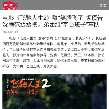
导航
电影《飞驰人生2》曝“笑腾飞了”版预告
沈腾范丞丞携兄弟团组“草台班子”车队
2024-01-19
电影《飞驰人生
2》发布“笑腾飞了”版预告，老头乐车厂厂长狂砸
四百万赞助驾校教练张驰重组车队，老兄弟、小兄弟、新兄弟集结就
位，草台班子师徒档重返巴音布鲁克赛道，笑点层出不穷，带你笑燃
起飞。影片由韩寒编剧并执导，沈腾、范丞丞、尹正、张本煜、孙艺
洲领衔主演，魏翔、贾冰特别出演，郑恺友情出演，春节档最强喜剧
阵容，大年初一全国上映，开笑大吉。