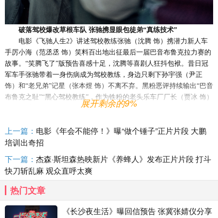
破落驾校爆改草根车队
张驰携显眼包徒弟
“真练技术”
电影《飞驰人生
2》讲述驾校教练张驰（沈腾 饰）携潜力新人车
手厉小海（范丞丞 饰）笑料百出地出征最后一届巴音布鲁克拉力赛的
故事。“笑腾飞了”版预告喜感十足，沈腾等喜剧人狂抖包袱。昔日冠
军车手张驰带着一身伤病成为驾校教练，身边只剩下孙宇强（尹正
饰）和“老兄弟”记星（张本煜 饰）不离不弃。黑粉恶评持续输出“巴音
布鲁克之耻”“黑心驾校教练”，作为铁粉的老头乐车厂厂长（贾冰 饰）
展开剩余的9%
则带来重组车队的天赐良机，其砍价技能点满，一举把六百万的赞助
费砍至四百万，狠狠戳中笑点。张驰嘴上说着“我也不是啥冠军了，就
上一篇：
电影《年会不能停！》曝“做个锤子”正片片段 大鹏
是一个驾校教练的水平”，手上也是紧张扣错安全带、翻滚式停车等搞
培训出奇招
笑操作不断，但等到真正上了赛道却重振雄风，令人不禁感叹“原来这
驾校真练技术啊”。此外，张驰的两个显眼包徒弟也颇为抢眼，“小兄
下一篇：
杰森·斯坦森热映新片《养蜂人》发布正片片段 打斗
弟”厉小海凭借出人意料的驾车天赋令人眼前一亮，刘显德（孙艺洲
快刀斩乱麻 观众直呼太爽
饰）不停叫“师父”和cos孙悟空的举动则尽显憨憨本色。随着驾校爆改
车队，这个苦中作乐、鸡飞狗跳的草台班子将笑料百出地奔赴赛场，
热门文章
值得期待。
《长沙夜生活》曝回信预告 张冀张婧仪分享