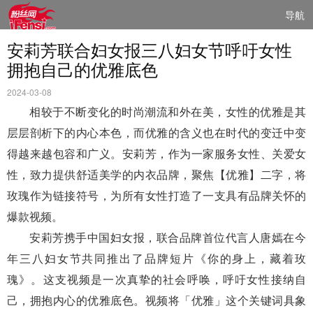
导航
安莉芳联合妇女报三八妇女节呼吁女性
拥抱自己的优雅底色
2024-03-08
相较于不断变化的时尚潮流和外在美，女性的优雅是其
层层剖析下的内心本色，而优雅的含义也在时代的变迁中变
得越来越包容和广义。安莉芳，作为一家服务女性、关爱女
性，致力提供舒适美学的内衣品牌，聚焦【优雅】二字，将
玫瑰作为链接符号，为所有女性打造了一支具有品牌关怀的
爆款视频。
安莉芳携手中国妇女报，联合品牌首位代言人唐嫣在今
年三八妇女节共同推出了品牌短片《你的身上，藏着玫
瑰》。这支视频是一次真挚的社会呼唤，呼吁女性接纳自
己，拥抱内心的优雅底色。视频将「优雅」这个关键词具象