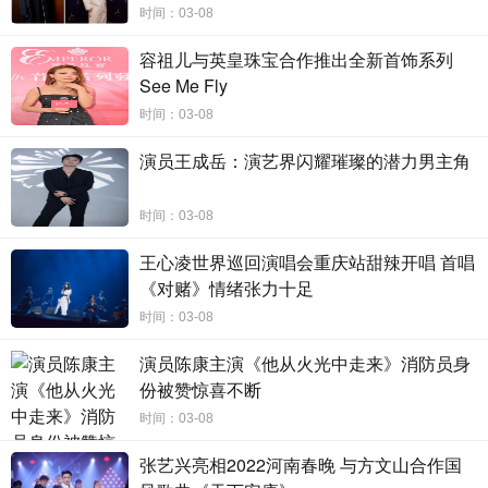
时间：03-08
刻探讨。首先，与中央级媒体中国妇女报的联合可以更垂直
地扩大声量，对话消费者，鼓励女性自我认知和成长，不打
容祖儿与英皇珠宝合作推出全新首饰系列
See Me Fly
鸡血、不喊口号，以真挚的口吻和柔和的镜头，呼吁女性理
解优雅、拥抱优雅。其次，携手品牌代言人唐嫣，通过具象
时间：03-08
化的形象将优雅的形象传递给更多的女性，拉近品牌与消费
演员王成岳：演艺界闪耀璀璨的潜力男主角
者之间的距离，让女性更加容易接受和理解优雅的全新含
义。最后，将品牌的玫瑰标志与优雅的内涵相对应，不仅强
时间：03-08
化了品牌形象，也将优雅赋予了新时代的定义。安莉芳始终
王心凌世界巡回演唱会重庆站甜辣开唱 首唱
立足于产品，不断深化和升级，将【优雅】渗透到产品的设
《对赌》情绪张力十足
计中。49年来安莉芳坚持可持续环保理念并遵守关爱女性这
时间：03-08
一核心，用低碳环保、绿色健康的材质为女性消费者提供高
演员陈康主演《他从火光中走来》消防员身
品质的内衣产品。2024年，专利风巢杯、玫瑰舒挺杯作为安
份被赞惊喜不断
莉芳的王牌专利杯型，为消费者带来全新的舒适享受，集透
时间：03-08
气、凉感、无钢圈、承托于一身的春夏新品，也在视频中被
张艺兴亮相2022河南春晚 与方文山合作国
不同的她穿着，更加直观地展示出安莉芳内衣【优雅舒