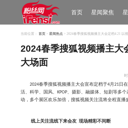
首页
星闻聚焦
当前位置：
首页
>
星闻热点
> 2024春季搜狐视频播主大会定档4.21
2024春季搜狐视频播主大
大场面
时
春季搜狐视频播主大会宣布定档于
月
日在
2
024
4
2
1
活
、
科学、
国风、
、
摄影、融
媒体、
短剧等多个
KPOP
动，多个展区欢乐加倍，搜狐视频关注流将全程直播
线上关注流线下来会友
现场精彩不间断