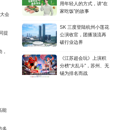
用年轻人的方式，讲“在
家吃饭”的故事
大会
SK 三度登陆杭州小莲花
同提
公演收官，团播顶流再
破行业边界
动，
《江苏超会玩》上演积
分榜“大乱斗”，苏州、无
锡为排名而战
高能
的多