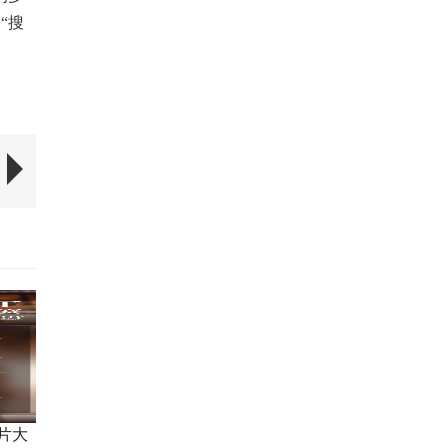
索
“搜
片大