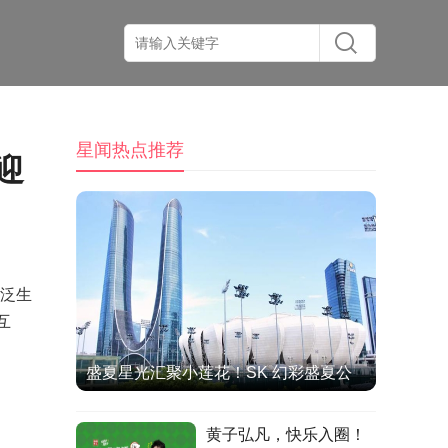
星闻热点推荐
迎
盖泛生
互
盛夏星光汇聚小莲花！SK 幻彩盛夏公
演圆满收官，双向奔赴治愈全场
黄子弘凡，快乐入圈！