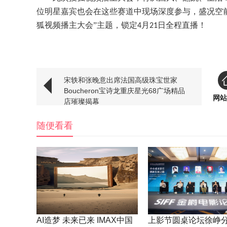
位明星嘉宾也会在这些赛道中现场深度参与，盛况空
狐视频播主大会”主题，锁定
月
日全程直播！
4
21
宋轶和张晚意出席法国高级珠宝世家
Boucheron宝诗龙重庆星光68广场精品
网站
店璀璨揭幕
随便看看
AI造梦 未来已来 IMAX中国
上影节圆桌论坛徐峥