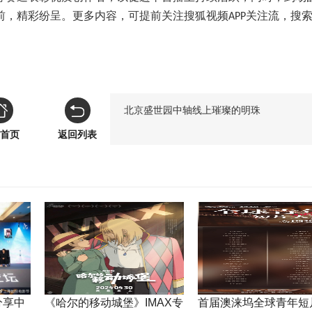
前，精彩纷呈。更多内容，可提前关注搜狐视频
关注流，搜
A
PP
北京盛世园中轴线上璀璨的明珠
首页
返回列表
分享中
《哈尔的移动城堡》IMAX专
首届澳涞坞全球青年短