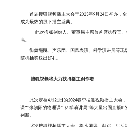
首届搜狐视频播主大会于
年
月
日举办，全
2
023
9
2
4
成为最热的线下播主盛典。
此次搜狐创始人、董事局主席兼首席执行官、
高。
街舞翻跳、声乐团、国风表演、科学演讲局等现
随机抽奖送出好礼。
搜狐视频将大力扶持播主创作者
此次定档
月
日的
春季搜狐视频播主大会，
4
2
1
2
024
课”“张朝阳的物理课”“科学演讲局”等大量出圈直播
IP
创新。
此次搜狐视频播主大会，将从国风、翻跳、生活