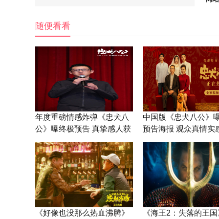
随便看看
年度重磅情感炸弹《忠犬八
中国版《忠犬八公》
公》曝终极预告 真挚感人获
预告海报 观众真情实
观众泪目力赞
碑逆袭
《好像也没那么热血沸腾》
《海王2：失落的王国