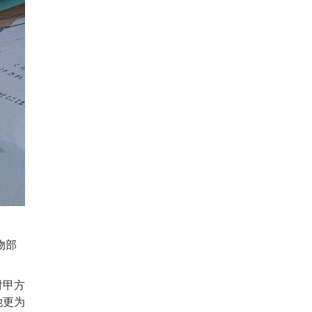
物部
对甲方
她更为