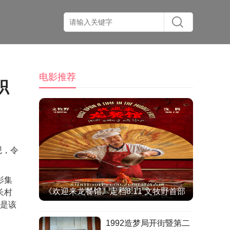
电影推荐
职
观，令
影集
《欢迎来龙餐馆》定档8.11 文牧野首部
长村
，是该
IMAX特制拍摄作品聚焦异国烟火气
1992造梦局开街暨第二