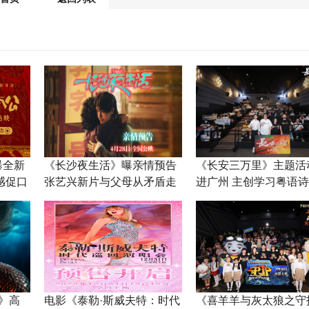
曝全新
《长沙夜生活》曝亲情预告
《长安三万里》主题活
感促口
张艺兴新片与父母从矛盾走
进广州 主创学习粤语
向和解
美
》高
电影《泰勒·斯威夫特：时代
《喜羊羊与灰太狼之守