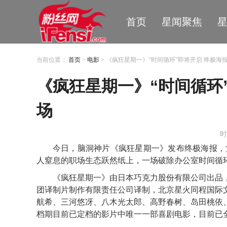
首页
星闻聚焦
当前位置：
首页
>
电影
> 《疯狂星期一》“时间循环”即将开启 终极海报
《疯狂星期一》“时间循环
场
时
今日，脑洞神片《疯狂星期一》发布终极海报，
人窒息的职场生态跃然纸上，一场破除办公室时间循
《疯狂星期一》由
日本巧克力股份有限公司出品
团译制片制作有限责任公司译制，北京星火同程国际
航希、三河悠冴、八木光太郎、高野春树、岛田桃依
档期目前已定档的影片中唯一一部喜剧电影，目前已