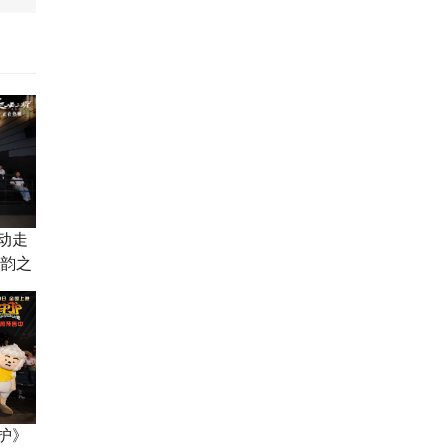
动走
诗韵之
护》