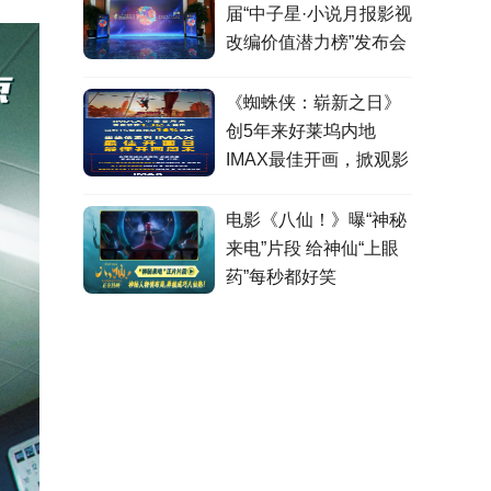
届“中子星·小说月报影视
改编价值潜力榜”发布会
在盐城举行
《蜘蛛侠：崭新之日》
创5年来好莱坞内地
IMAX最佳开画，掀观影
热潮
电影《八仙！》曝“神秘
来电”片段 给神仙“上眼
药”每秒都好笑