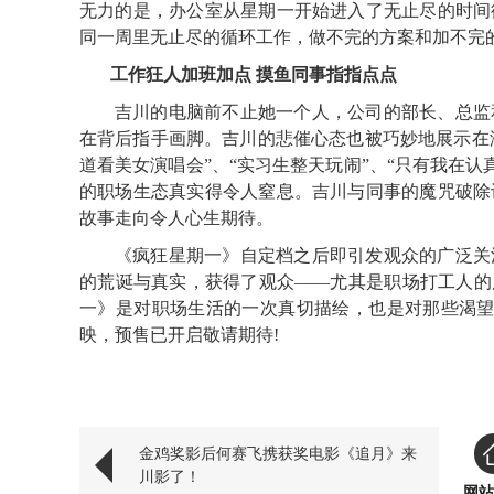
无力的是，办公室从星期一开始进入了无止尽的时间
同一周里无止尽的循环工作，做不完的方案和加不完
工作狂人加班加点 摸鱼同事指指点点
吉川的电脑前不止她一个人，公司的部长、总监
在背后指手画脚。吉川的悲催心态也被巧妙地展示在海
道看美女演唱会”、“实习生整天玩闹”、“只有我在
的职场生态真实得令人窒息。吉川与同事的魔咒破除
故事走向令人心生期待。
《疯狂星期一》自定档之后即引发观众的广泛关
的荒诞与真实，获得了观众——尤其是职场打工人的
一》是对职场生活的一次真切描绘，也是对那些渴望
映，预售已开启敬请期待!
金鸡奖影后何赛飞携获奖电影《追月》来
川影了！
网站