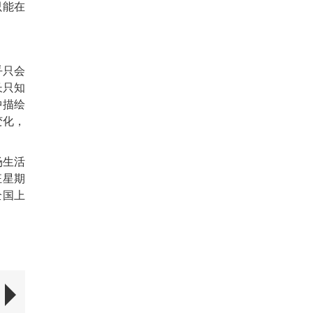
只能在
乎只会
长只知
中描绘
变化，
场生活
狂星期
全国上