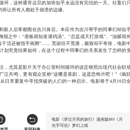
循环，这种通宵达旦的加班似乎永远没有完结的一天。
社畜们
的班让所有人都处于崩溃的边缘。
和新人后辈都围在吉川身后。本应作为吉川帮手的同事们却似
报之中：“老板就知道灌鸡汤”、“总监成天打游戏”、“油腻组
认真干活还被指手画脚”…… 荒诞但不荒唐，极致却不夸张，电影
计划究竟结果如何，在这个过程中同事们的关系发生了怎样的
注，尤其是影片关于办公室时间循环的设定映照出现代社会职
广泛共鸣，更有观众笑称“这哪是喜剧，这是恐怖片吧！”《疯
从日常重复中寻找突破的人们的一种启示。电影将于4月19日
电影《穿过月亮的旅行》漫画版MV《月
光手写信》梦幻上线
首页
返回列表