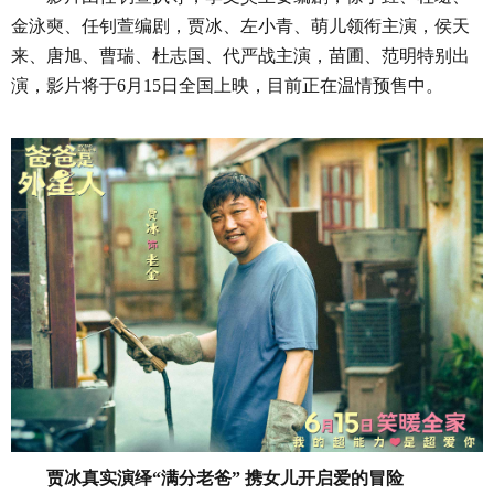
金泳奭、任钊萱编剧，贾冰、左小青、萌儿领衔主演，侯天
来、唐旭、曹瑞、杜志国、代严战主演，苗圃、范明特别出
演，
影片
将于
6月15日全国上映，目前正在温情预售中。
贾冰真实演绎
“满分老爸” 携女儿开启爱的冒险