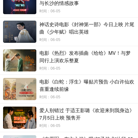
与长沙的情感故事
情”的爱与责任。电影从小人物的真实生活出发，通过充满奇
时间：06-05
妙想象力的方式，将亲人告别、教育公平、代际沟通等现实
议题巧妙融入，预告中，老金为女儿上学靠着炒饭一点一滴
神话史诗电影《封神第一部》今日上映 片尾
攒出了学区房；金今与许久未见的老老金
（杜志国
饰）
之间
曲《少年赋》唱出英雄
一声
“爷爷再见”的告别；病友
老沈（范明
饰）为老金在女儿
时间：06-05
面前打掩护，也装作
“外星人”让老金吃瓜皮的调侃，都
让观
电影《热烈》发布插曲《给给》MV！与梦
众在温暖动人的情感之中，不禁对于现实生活产生了普遍的
同行上演欢乐整夏
共情与思考。
时间：06-05
电影《白蛇：浮生》曝贴片预告 小白许仙欢
喜重逢续前缘
时间：06-05
爱人别错过 于适王影璐《欢迎来到我身边》
7月5日上映 预售开
时间：06-05