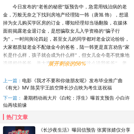
今日发布的
“
老爸的秘密
”版预告
中，急需用钱治病的老
金，万般无奈之下找到房地产经理陆一韩
（唐旭
饰），想退
掉为女儿购买学区房的订金
，哪知经理却当场翻脸，在媒体
面前揭露老金退订金，是想骗取女儿入学资格的
“骗子行
为”，一时间舆论四起，甚至女儿的同学都对老金议论纷纷，
大家都质疑老金不配做金今的爸爸，陆一韩更是直言劝告“家
长是什么样，孩子就会成为什么样”，但女儿金今毫不犹豫地
展开剩余的56%
选择相信爸爸，并大声维护“我不许你们这么说我爸爸”。老
金因不忍告诉女儿自己生病的真相，佯装“外星人”带女儿开
上一篇：
电影《我才不要和你做朋友呢》发布毕业推广曲
启回乡之路，用心良苦的父爱一路上也感动了一众好友，纷
《有光》MV 陈昊宇王皓空降长沙点映为考生送祝福
纷自愿加入这场守护“外星秘密”的冒险之旅。电影一波三折
的亲情故事，真实感人的现实生活，中国式父母隐藏在善意
下一篇：
暑期档动画大片《白蛇：浮生》曝首支预告 小白许
谎言下的蓬勃爱意，都让人无比动容充满期待。
仙再续前缘
电影《爸爸是外星人》除了讲述围绕在老金及女儿间的
热门文章
亲情故事，更讲述了老金及其父亲老老金、陆一韩和儿子志
《长沙夜生活》曝回信预告 张冀张婧仪分享
伟、以及老金与一众好友间的美好情感，含蓄诠释了
“中式亲