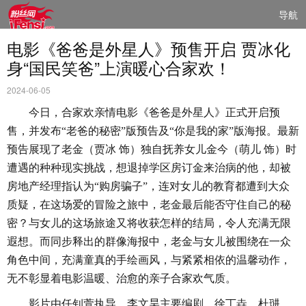
导航
电影《爸爸是外星人》预售开启 贾冰化
身“国民笑爸”上演暖心合家欢！
2024-06-05
今日，合家欢亲情
电影《
爸爸是外星人
》
正式开启预
售，并发布
“老爸的秘密”版预告及“你是我的家”版海报。最新
预告展现了老金（贾冰 饰）独自抚养女儿金今（萌儿 饰）时
遭遇的种种现实挑战，想退掉学区房订金来治病的他，却被
房地产经理指认为“购房骗子”，连对女儿的教育都遭到大众
质疑，在这场爱的冒险之旅中，老金最后能否守住自己的秘
密？与女儿的这场旅途又将收获怎样的结局，令人充满无限
遐想。而同步释出的群像海报中，老金与女儿被围绕在一众
角色中间，充满童真的手绘画风，与紧紧相依的温馨动作，
无不彰显着电影温暖、治愈的亲子合家欢气质。
影片
由任钊萱执导，李文昊主要编剧，徐丁垚、杜琎、