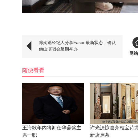
陈奕迅经纪人分享Eason最新状态，确认
佛山演唱会延期举办
网站
随便看看
王海歌年内将卸任华鼎奖主
许光汉惊喜亮相宝诗
席一职
新店启幕