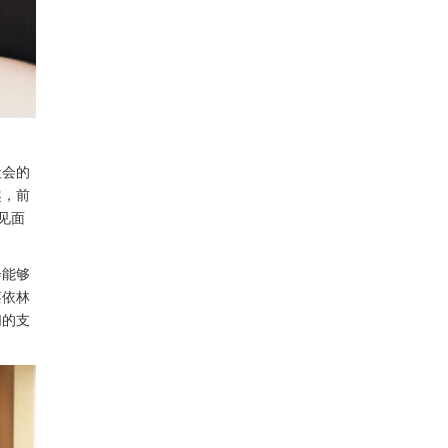
社会的
趣，前
见面
。
会能够
蔡依林
们的支