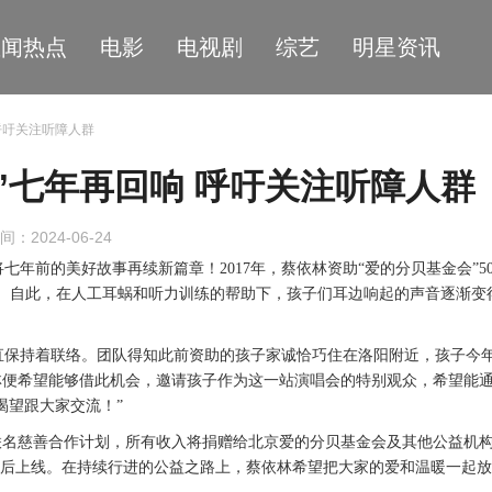
星闻热点
电影
电视剧
综艺
明星资讯
呼吁关注听障人群
”七年再回响 呼吁关注听障人群
间：2024-06-24
将七年前的美好故事再续新篇章！
2017年，蔡依林资助“爱的分贝基金会”5
进行。自此，在人工耳蜗和听力训练的帮助下，孩子们耳边响起的声音逐渐变
一直保持着联络。团队得知此前资助的孩子家诚恰巧住在洛阳
附近
，
孩子今
林便希望能够借此机会，邀请孩子作为这一站演唱会的特别观众，希望能
渴望跟大家交流！”
联名慈善合作计划，所有收入将捐赠
给北京
爱的分贝基金会及其他公益机
不久之后上线。在持续行进的公益之路上，蔡依林希望把大家的爱和温暖一起