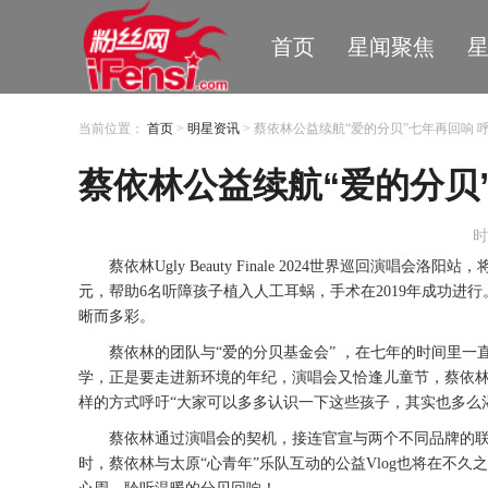
首页
星闻聚焦
当前位置：
首页
>
明星资讯
> 蔡依林公益续航“爱的分贝”七年再回响 
蔡依林公益续航“爱的分贝
时
蔡依林
Ugly Beauty Finale 2024世界巡回演唱会洛阳站
，
元，帮助6名听障孩子植入人工耳蜗，手术在2019年成功
晰而多彩。
蔡依林的团队与
“爱的分贝基金会” ，在七年的时间里
学，正是要走进新环境的年纪，演唱会又恰逢儿童节，蔡依
样的方式呼吁
“大家可以多多认识一下这些孩子，其实也多么
蔡依林通过演唱会
的契机
，接连官宣与两个不同品牌的
时，蔡依林与太原
“心青年”乐队互动的公益Vlog也将在