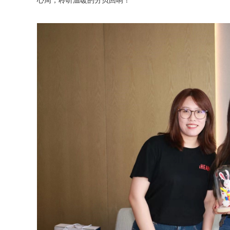
心周，聆听温暖的分贝回响！