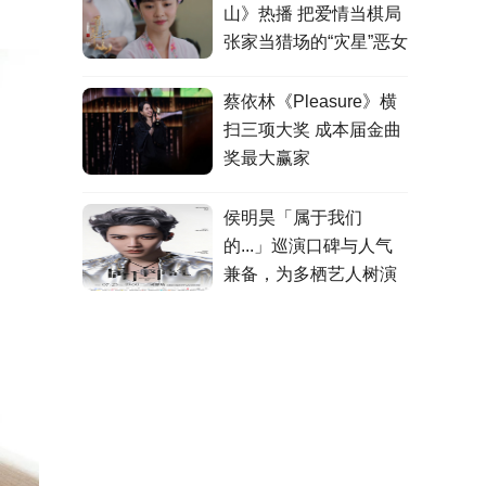
山》热播 把爱情当棋局
张家当猎场的“灾星”恶女
蔡依林《Pleasure》横
扫三项大奖 成本届金曲
奖最大赢家
侯明昊「属于我们
的...」巡演口碑与人气
兼备，为多栖艺人树演
出标杆