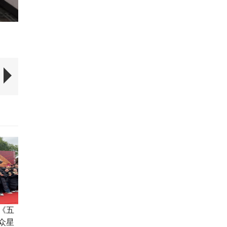
《五
众星