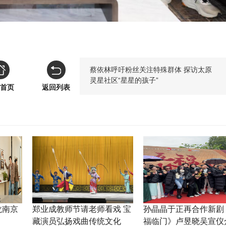
蔡依林呼吁粉丝关注特殊群体 探访太原
灵星社区“星星的孩子”
首页
返回列表
龙南京
郑业成教师节请老师看戏 宝
孙晶晶于正再合作新剧
藏演员弘扬戏曲传统文化
福临门》卢昱晓吴宣仪