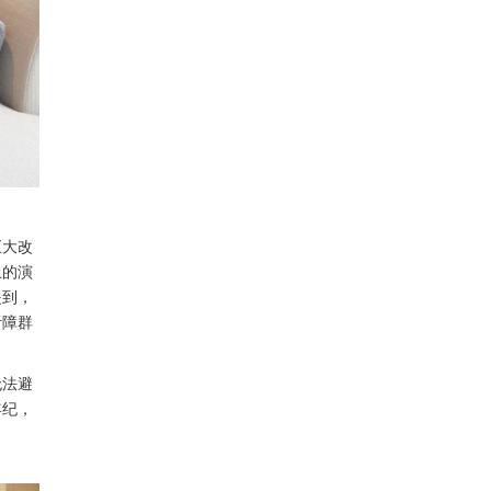
巨大改
上的演
提到，
听障群
无法避
年纪，