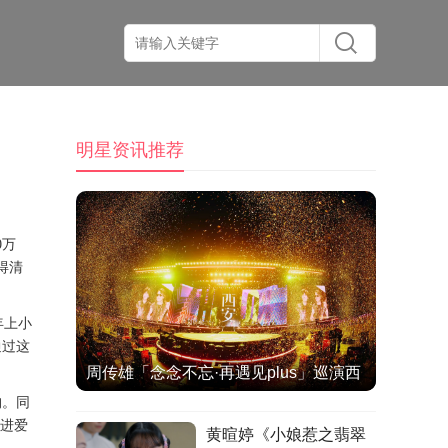
明星资讯推荐
0万
得清
年上小
通过这
周传雄「念念不忘·再遇见plus」巡演西
构。同
安站热情落幕
放进爱
黄暄婷《小娘惹之翡翠