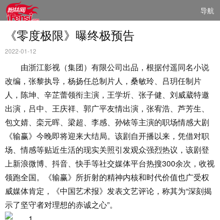
导航
《零度极限》曝终极预告
2022-01-12
由浙江影视（集团）有限公司出品，根据付遥同名小说
改编，张黎执导，杨扬任总制片人，桑敏玲、吕玥任制片
人，陈坤、辛芷蕾领衔主演，王学圻、张子健、刘威葳特邀
出演，吕中、王庆祥、郭广平友情出演，张宥浩、芦芳生、
包文婧、栾元晖、梁超、李感、孙铱等主演的职场情感大剧
《输赢》今晚即将迎来大结局。该剧自开播以来，凭借对职
场、情感等贴近生活的现实关照引发观众强烈热议，该剧登
上新浪微博、抖音、快手等社交媒体平台热搜300余次，收视
领跑全国。《输赢》所折射的精神内核和时代价值也广受权
威媒体肯定，《中国艺术报》发表文艺评论，称其为“深刻揭
示了坚守者对理想的赤诚之心”。