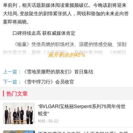
单前列，相关话题新媒体阅读量频频破亿。今晚该剧将迎来
大结局, 变故陡生的剧情紧张抓人，周锐和骆伽的未来走向答
案即将揭晓。
口碑持续走高 获权威媒体肯定
《输赢》凭借高燃的职场对决、温暖的情感交融、深刻
的主题立意，获得《人民日报》、新华社客户端、《光明日
展开剩余的45%
报》《中国青年报》、新华网、《中国艺术报》等权威媒体
肯定。《中国艺术报》发表文艺评论，盛赞《输赢》展现了
上一篇：
《雪地里撒野的朋友们》首日集结
职场情感剧的新价值，“运用独特的切入视角和角色类型，来
下一篇：
《雪中悍刀行》会员收官
观照万物互联时代下销售行业的新面貌与新特征，以“双峰并
热门文章
峙”式的男女主人公之间的职场交锋与情感纠葛，以及较为浓
烈的戏剧性营造，彰显出利他共赢精神在职场竞争中所释放
“BVLGARI宝格丽Serpenti系列75周年传世
出的信仰之光，从而为当下职场剧在选题方向、表达方式等
蜕变”
方面的创新突围进行了有益探索”。
时间：01-12