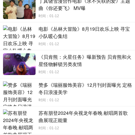
丁真饶雪漫合作电影《永不失联的爱》主题
曲《你还要飞》 MV曝
“人间真实”的剧情也引发网友热烈讨论。有网友称，“有合适
时间：01-12
的职场爱情剧的张力，有金牌职场人的冲力，也有小人物的
努力”。谈到男主角周锐时，网友评价他“有底线，有理想，有
电影《丛林大冒险》8月19日欢乐上映 寻宝
小队暖心集结
能力，有大局观”；谈到女主角骆伽时，网友称赞其“雷厉风
行，自信从容，敢出击，敢担当”。《输赢》将目光对准具有
时间：01-12
强烈共情力的熟龄爱情，周锐、骆伽从面对面的对手，到并
《贝肯熊：火星任务》曝新预告 贝肯熊和火
肩奋战的爱人，再到背靠背的战友，这其中不仅包含了情感
星怪物解锁另类友情
的共振，更有价值观的合鸣，能令观众为两人的情感变化揪
时间：01-12
心不已，对势均力敌的双强爱情给予充分好评。
赞多《瑞丽服饰美容》12月刊封面曝光 定格
现实质感引发共情 民族精神催人奋进
冬日浪漫美学
《输赢》以粗粝的现实肌理展现互联网行业横切面，深
时间：01-12
度剖析个体、行业和时代发展的辩证关系；以饱满的人物塑
苏有朋登2024年央视龙年春晚 献唱两首歌
造，呈现当代职场青年人的奋斗群像，交织出栩栩如生的人
曲展现正能量
生百态，传达坚韧不拔的精神内核。
时间：01-12