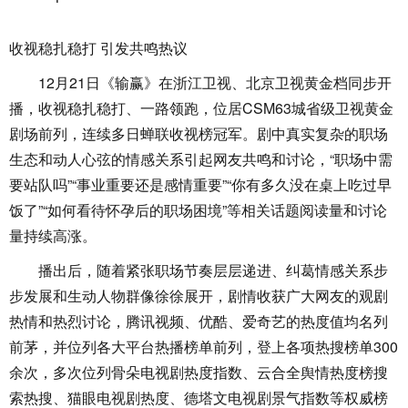
收视稳扎稳打 引发共鸣热议
12月21日《输赢》在浙江卫视、北京卫视黄金档同步开
播，收视稳扎稳打、一路领跑，位居CSM63城省级卫视黄金
剧场前列，连续多日蝉联收视榜冠军。剧中真实复杂的职场
生态和动人心弦的情感关系引起网友共鸣和讨论，“职场中需
要站队吗”“事业重要还是感情重要”“你有多久没在桌上吃过早
饭了”“如何看待怀孕后的职场困境”等相关话题阅读量和讨论
量持续高涨。
播出后，随着紧张职场节奏层层递进、纠葛情感关系步
步发展和生动人物群像徐徐展开，剧情收获广大网友的观剧
热情和热烈讨论，腾讯视频、优酷、爱奇艺的热度值均名列
前茅，并位列各大平台热播榜单前列，登上各项热搜榜单300
余次，多次位列骨朵电视剧热度指数、云合全舆情热度榜搜
索热搜、猫眼电视剧热度、德塔文电视剧景气指数等权威榜