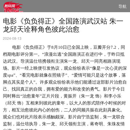
导航
电影《负负得正》全国路演武汉站 朱一
龙邱天诠释角色彼此治愈
2024-08-13
电影《负负得正》于8月10日已全国上映，豆瓣开分7.2，同
档期电影评分第一。“浪漫出逃”全国路演正在进行中，于昨日抵
达武汉。导演温仕培携领衔主演朱一龙、邱天一同亮相路演现
场。影片一经上映便引发热议，观众纷纷表示“像是一次心灵的深
度spa”、“看完电影就像在照镜子”、“爱情可能只是这个故事，落
脚点其实是个人”。许多观众纷纷表示他们能通过这部影片治愈自
己、找回真正的自我，拥有爱的能力和改变的勇气。影片于今日
同时释出“治愈童年”正片片段，黄振开（朱一龙 饰）和李小乐
（邱天 饰）互相来到彼此的童年，以大人的形式陪伴小时候的对
方，相互治愈彼此内心的创伤，二人的同频共振在此刻具象化。
观众们也对此片段表示感触颇深。影片由宁浩监制，朱一龙联合
监制，温仕培执导，朱一龙、邱天领衔主演，蒋奇明、朱珠友情