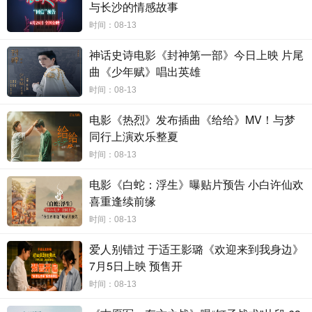
与长沙的情感故事
一片段给他们留下了深刻的印象。影片精准地捕捉到了现代
时间：08-13
年轻人面对情感时的复杂心理——既渴望爱又恐惧爱的矛盾
心理，切入了都市男女的精神世界，窥探到了他们最隐蔽、
神话史诗电影《封神第一部》今日上映 片尾
真实、渴望爱的部分。通过黄振开与李小乐在彼此的童年中
曲《少年赋》唱出英雄
相遇，观众见证了两颗孤独的心灵如何彼此救赎。这一设定
时间：08-13
令观众深受触动，引发了人们对如何勇敢面对自己内心的思
考。黄振开在麻木的生活中挣扎，而李小乐因原生家庭的伤
电影《热烈》发布插曲《给给》MV！与梦
害封闭了内心，这种“爱无能”的状态使得他们难以真正感知
同行上演欢乐整夏
爱。“开着灯，就只能在一个具体的房间里，但关上灯，就可
时间：08-13
以去任何的地方”，二人在关上灯后彼此治愈了对方的童年中
的不幸。爱能赋予人勇气，同频的人终会治愈彼此找到真正
电影《白蛇：浮生》曝贴片预告 小白许仙欢
的自由与爱。在昨日的路演现场，观众纷纷强调了黄振开和
喜重逢续前缘
李小乐相互治愈童年片段深深地打动了他们，特别提到看到
时间：08-13
角色变回小孩的状态令人十分动容，并表示“爱能够治愈童
年，让我们变成小孩子”。朱一龙与邱天也分享了这一片段的
爱人别错过 于适王影璐《欢迎来到我身边》
幕后故事。朱一龙透露，当看到黄振开陪伴小小乐坐在足球
7月5日上映 预售开
场上的画面既浪漫又感人，并提到即兴添加了带着小小乐骑
时间：08-13
自行车的片段。邱天则表示与小小开拍摄时，由于无法预料