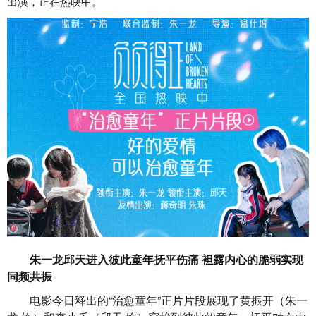
出演，正在热映中。
朱一龙邱天进入彼此童年抚平伤痛 袒露内心的脆弱实现
同频共振
电影今日释出的“治愈童年”正片片段展现了黄振开（朱一