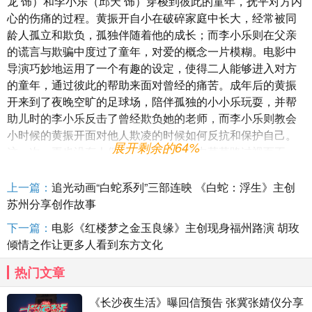
龙 饰）和李小乐（邱天 饰）穿梭到彼此的童年，抚平对方内
心的伤痛的过程。黄振开自小在破碎家庭中长大，经常被同
龄人孤立和欺负，孤独伴随着他的成长；而李小乐则在父亲
的谎言与欺骗中度过了童年，对爱的概念一片模糊。电影中
导演巧妙地运用了一个有趣的设定，使得二人能够进入对方
的童年，通过彼此的帮助来面对曾经的痛苦。成年后的黄振
开来到了夜晚空旷的足球场，陪伴孤独的小小乐玩耍，并帮
助儿时的李小乐反击了曾经欺负她的老师，而李小乐则教会
小时候的黄振开面对他人欺凌的时候如何反抗和保护自己。
展开剩余的64%
这一次，再也没有人仅仅从他们的童年中草草路过视而不
见，黄振开与李小乐融入了彼此的内心，此刻同频共振。两
人的童年经历如同彼此的倒影，在相互倾诉中，他们的心也
上一篇：
追光动画“白蛇系列”三部连映 《白蛇：浮生》主创
逐渐靠近。随着一次次的接触与交流，二人慢慢敞开了心
苏州分享创作故事
扉，治愈了彼此内心的孤独与恐惧。影片通过这一段展示了
下一篇：
电影《红楼梦之金玉良缘》主创现身福州路演 胡玫
两个孤独的灵魂如何在儿时的交汇中相互治愈，彼此弥补了
倾情之作让更多人看到东方文化
童年中缺失的那部分，在袒露内心的脆弱中重拾了面对未来
的勇气，两个原本孤独、不敢爱的人终于打破心防，走向内
热门文章
心的和解与接纳。
《长沙夜生活》曝回信预告 张冀张婧仪分享
影片风格浪漫艺术且放飞，观众在观影后纷纷表示，这