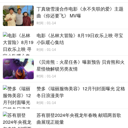
《东北虎》自宣布定档以来，话题“章宇马丽饰演夫妻”一
丁真饶雪漫合作电影《永不失联的爱》主题
度霸榜各大平台的热搜榜单，引发大量网友的热情期待。章
曲《你还要飞》 MV曝
宇曾凭借在《我不是药神》中的出色表演，被公认为“华语影
时间：01-14
坛最大惊喜”。马丽曾主演《夏洛特烦恼》《羞羞的铁拳》等
开心麻花爆款电影，是最受主流观众青睐的喜剧演员之一。
电影《丛林大冒险》8月19日欢乐上映 寻宝
小队暖心集结
影片中，章宇一如既往演技精湛，准确地呈现出了一个中年
男人在生活困境中的隐忍、克制和悲伤，以及一系列微妙地
时间：01-14
情绪变化。马丽一改喜剧式表演，成功挑战“走心”且“严肃”的
《贝肯熊：火星任务》曝新预告 贝肯熊和火
表演风格，把一个怀孕妻子的绝望与纠结展现得淋漓尽致，
星怪物解锁另类友情
迎来演艺生涯的惊喜突破。两位实力派演员此番同框飙戏，
时间：01-14
诠释了中年婚姻的周旋猜忌，一定会让观众大饱眼福。
赞多《瑞丽服饰美容》12月刊封面曝光 定格
冬日浪漫美学
时间：01-14
时代寓意｜描摹失意者群像，映照现代人内心困惑
苏有朋登2024年央视龙年春晚 献唱两首歌
《东北虎》曾荣获第24届上海国际电影节金爵奖最佳影
曲展现正能量