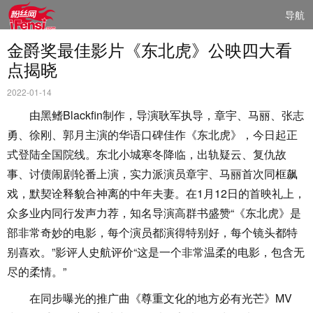
导航
金爵奖最佳影片《东北虎》公映四大看
点揭晓
2022-01-14
由黑鳍Blackfin制作，导演耿军执导，章宇、马丽、张志
勇、徐刚、郭月主演的华语口碑佳作《东北虎》，今日起正
式登陆全国院线。东北小城寒冬降临，出轨疑云、复仇故
事、讨债闹剧轮番上演，实力派演员章宇、马丽首次同框飙
戏，默契诠释貌合神离的中年夫妻。在1月12日的首映礼上，
众多业内同行发声力荐，知名导演高群书盛赞“《东北虎》是
部非常奇妙的电影，每个演员都演得特别好，每个镜头都特
别喜欢。”影评人史航评价“这是一个非常温柔的电影，包含无
尽的柔情。”
在同步曝光的推广曲《尊重文化的地方必有光芒》MV