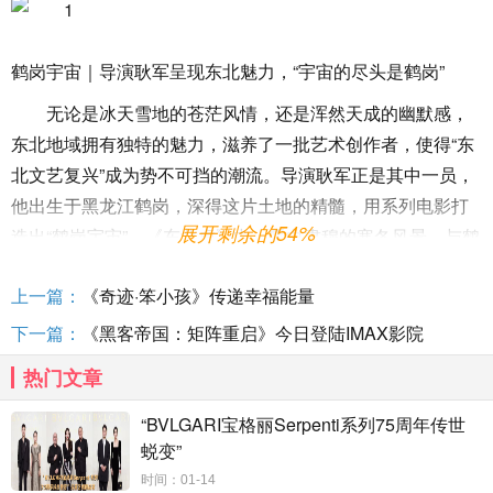
鹤岗宇宙｜导演耿军呈现东北魅力，“宇宙的尽头是鹤岗”
无论是冰天雪地的苍茫风情，还是浑然天成的幽默感，
东北地域拥有独特的魅力，滋养了一批艺术创作者，使得“东
北文艺复兴”成为势不可挡的潮流。导演耿军正是其中一员，
他出生于黑龙江鹤岗，深得这片土地的精髓，用系列电影打
展开剩余的54%
造出“鹤岗宇宙”。《东北虎》中，雪白肃穆的寒冬风景，与鹤
岗小城里的热辣江湖，形成了一种动人的反差。影片不仅捕
上一篇：
《奇迹·笨小孩》传递幸福能量
捉到市井百态，还深入东北人的内心世界，徐东、美玲的人
物形象都立体饱满，并非刻板印象中彪悍粗糙的东北人，在
下一篇：
《黑客帝国：矩阵重启》今日登陆IMAX影院
生猛勇敢的同时，也有着复杂而微妙的心绪转变，表现出细
热门文章
腻、斯文的一面。有影评人曾感叹“只有耿军才能拍出这样的
东北。”
“BVLGARI宝格丽Serpenti系列75周年传世
蜕变”
实力阵容｜章宇马丽首次同框飙戏，“走心”诠释裂痕婚姻
时间：01-14