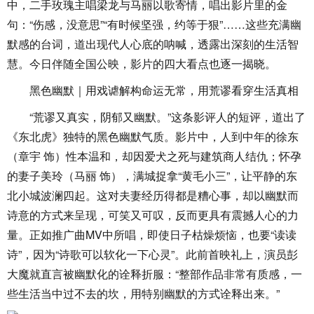
中，二手玫瑰主唱梁龙与马丽以歌寄情，唱出影片里的金
句：“伤感，没意思”“有时候坚强，约等于狠”……这些充满幽
默感的台词，道出现代人心底的呐喊，透露出深刻的生活智
慧。今日伴随全国公映，影片的四大看点也逐一揭晓。
黑色幽默｜用戏谑解构命运无常，用荒谬看穿生活真相
“荒谬又真实，阴郁又幽默。”这条影评人的短评，道出了
《东北虎》独特的黑色幽默气质。影片中，人到中年的徐东
（章宇 饰）性本温和，却因爱犬之死与建筑商人结仇；怀孕
的妻子美玲（马丽 饰），满城捉拿“黄毛小三”，让平静的东
北小城波澜四起。这对夫妻经历得都是糟心事，却以幽默而
诗意的方式来呈现，可笑又可叹，反而更具有震撼人心的力
量。正如推广曲MV中所唱，即使日子枯燥烦恼，也要“读读
诗”，因为“诗歌可以软化一下心灵”。此前首映礼上，演员彭
大魔就直言被幽默化的诠释折服：“整部作品非常有质感，一
些生活当中过不去的坎，用特别幽默的方式诠释出来。”