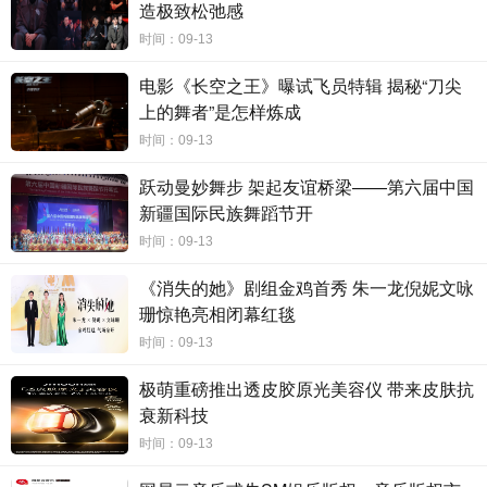
造极致松弛感
大鹅的乔杉表示这道菜就像老大一样，虽然外表看起
时间：09-13
来平常，但滋味很足，很实惠，有主食有肉有菜，
电影《长空之王》曝试飞员特辑 揭秘“刀尖
是“家里啥都能干的顶梁柱”；老虎菜则非金雁莫属，
上的舞者”是怎样炼成
马丽解析到金雁性格“酸辣爽脆”，并且也有东北女
时间：09-13
性“虎”的一面，同时笑称：“五颜六色的视觉效果，也
寓意着金雁水灵灵的颜值”。小葱拌豆腐则是团宠老二
跃动曼妙舞步 架起友谊桥梁——第六届中国
新疆国际民族舞蹈节开
的“代言菜”，看似单纯的人畜无害，实则也有自己的
时间：09-13
小脾气。面对冻梨，包贝尔自动认领——四梁子在片
中被“冻成黑梨”，外表其貌不扬，但内心仍旧洁白与
《消失的她》剧组金鸡首秀 朱一龙倪妮文咏
珊惊艳亮相闭幕红毯
甘甜。与马丽搭档出演夫妻的赵龙豪则对“锅包肉”人
时间：09-13
设赞不绝口，称一毛一虽然“壳硬”，但是里面鲜美，
恰似对媳妇金雁的柔情。作为片中的“大反派”，周大
极萌重磅推出透皮胶原光美容仪 带来皮肤抗
勇则深度解析道——黄天盛像是白菜叶，将这群人都
衰新科技
包在一个犯罪的案件之下，展开荒唐、逗趣的复仇混
时间：09-13
战之旅。