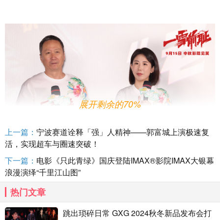
展开剩余的70%
上一篇：
宁波赛道诠释「强」人精神——郭富城上演极速复
活，实现超车与圈速突破！
下一篇：
电影《只此青绿》国庆登陆IMAX®影院IMAX大银幕
浪漫演绎“千里江山图”
主创
全员
东北菜塑
银幕内外“笑”果拉满
热门文章
首映互动环节，主创现场以东北菜特征剖析角色人
跳出琐碎日常 GXG 2024秋冬新品发布会打
设，展示了一把玩梗与科普的无缝融合。拿到铁锅炖