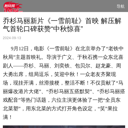
导航
乔杉马丽新片《一雪前耻》首映 解压解
气首轮口碑获赞“中秋惊喜”
2024-09-13
9月12日，电影《一雪前耻》在北京举办了“老铁中
秋局”主题首映礼。导演于广义、于秋石携一众东北喜
剧人——乔杉、马丽、刘奕铁、包贝尔、赵龙豪、周
大勇出席，组局逗乐，笑迎中秋！一众老友齐聚现
场，现挂开满，丝滑接梗，整活不断！不仅贡献了“马
丽爆改港片大佬”、“乔杉马丽五搭默契”、“乔杉马丽搭
戏配音”等热门话题，六位主演更体验了一把“全员东
北菜塑”，用东北菜的方式打开角色设定，“笑”果拉
满！