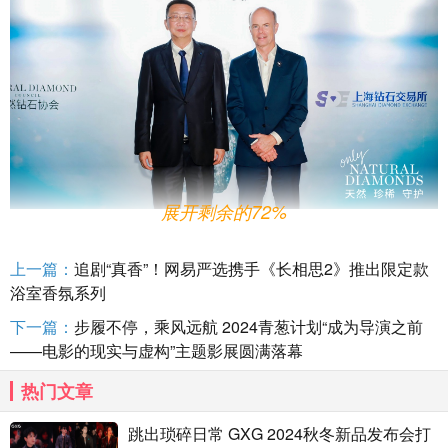
展开剩余的72%
酒会嘉宾合影——
上一篇：
追剧“真香”！网易严选携手《长相思2》推出限定款
左：上海钻石交易所总裁林强先生
浴室香氛系列
右：天然钻石协会首席执行官大卫·凯利(DAVID KELLIE)先生
下一篇：
步履不停，乘风远航 2024青葱计划“成为导演之前
——电影的现实与虚构”主题影展圆满落幕
晚宴于维多利亚港上的海景餐厅拉开序幕，时尚的镜面长廊、光
影交错，处处展现此次活动的匠心独具。现场嘉宾们近距离欣赏维港
热门文章
流光华彩的夜景，感受美食、美酒与现场氛围带来的一场极致感官盛
跳出琐碎日常 GXG 2024秋冬新品发布会打
宴。