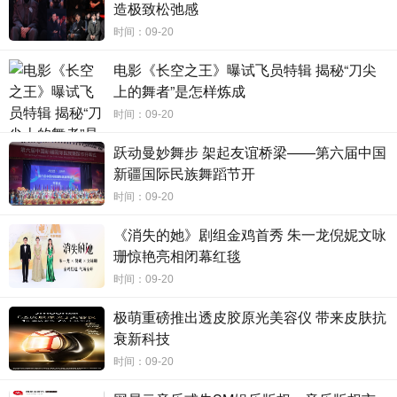
造极致松弛感
酒会现场播放了“钻石的真相”、“红毯上的钻石”、“钻石的奇妙之
时间：09-20
旅”等一系列视频，让现场嘉宾们对天然钻石这一地球上的珍稀自然瑰
电影《长空之王》曝试飞员特辑 揭秘“刀尖
宝及其所承载的“天然 珍稀 守护”深厚内涵有了更深入的了解—— “天
上的舞者”是怎样炼成
然”意味着每颗天然钻石的形成过程需要数十亿年，这些极为稀有且坚
时间：09-20
不可摧的自然奇迹在地球深处形成，并随着史前火山的喷发来到地球
表面，是人们可触碰到的最为古老的珍宝；“珍稀”是指地球内部的极
跃动曼妙舞步 架起友谊桥梁——第六届中国
端条件以及困难复杂的钻石开采和加工过程造就了天然钻石的独特品
新疆国际民族舞蹈节开
质，使其供应相对有限；而“守护”则象征着天然钻石不仅是地球深处
时间：09-20
亿万年的奇迹，同时还肩负着行业的社会责任和环境责任，为原产地
《消失的她》剧组金鸡首秀 朱一龙倪妮文咏
人民与当地经济作出了卓越贡献。
珊惊艳亮相闭幕红毯
现场还布置了钻石验真特别体验，专业且新奇的互动方式吸引了
时间：09-20
众多嘉宾的目光，大家通过仪器能够快速、简便、准确地鉴别天然钻
极萌重磅推出透皮胶原光美容仪 带来皮肤抗
石和培育钻石，学会分辨在地球深处孕育数十亿年的天然钻石与培育
衰新科技
钻石的差异，深刻体会天然钻石源于天然、独一无二、无可复制的魅
时间：09-20
力。