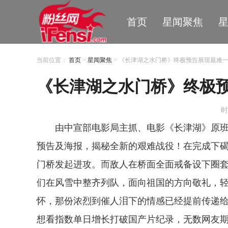
首页
星闻聚焦
当前位置：
首页
>
星闻聚焦
> 《长津湖之水门桥》终极预告展现最难
《长津湖之水门桥》终极
时
由中宣部电影局主抓、电影《长津湖》原
预告及海报，揭秘全新的艰难战役！在完成下
门桥发起进攻。而敌人在桥面全面戒备设下圈
们在风雪中整齐列队，面向祖国的方向敬礼，轻
怀，那份浓烈到催人泪下的情感已经提前传递
想看指数单日增长打破国产片纪录，无数网友期