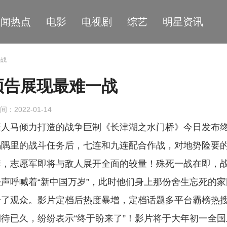
星闻热点
电影
电视剧
综艺
明星资讯
一战
预告展现最难一战
间：2022-01-14
班人马倾力打造的战争巨制《长津湖之水门桥》今日发布
碣隅里的战斗任务后，七连和九连配合作战，对地势险要
套，志愿军即将与敌人展开全面的较量！殊死一战在即，
声呼喊着“新中国万岁”，此时他们身上那份舍生忘死的家
给了观众。影片定档后热度暴增，定档话题多平台霸榜热
待已久，纷纷表示“终于盼来了”！影片将于大年初一全国