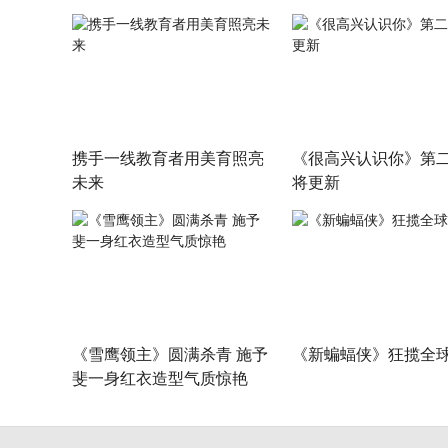
携手一线教育者用美育照亮
《很高兴认识你》第
未来
将更新
《雪鹰领主》圆满杀青 施予
《新蝙蝠侠》狂揽全
斐一身红衣造型气质惊艳