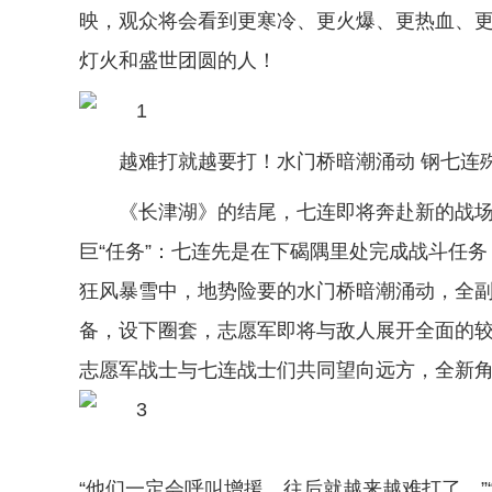
映，观众将会看到更寒冷、更火爆、更热血、
灯火和盛世团圆的人！
越难打就越要打！水门桥暗潮涌动 钢七连
《长津湖》的结尾，七连即将奔赴新的战
巨“任务”：七连先是在下碣隅里处完成战斗任
狂风暴雪中，地势险要的水门桥暗潮涌动，全
备，设下圈套，志愿军即将与敌人展开全面的
志愿军战士与七连战士们共同望向远方，全新
“他们一定会呼叫增援，往后就越来越难打了。”