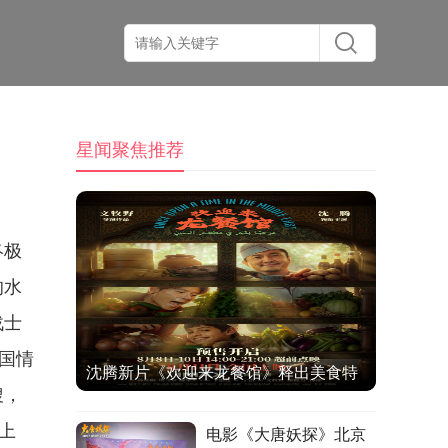
星闻聚焦推荐
终极
的水
战士
国情
沈腾新片《欢迎来龙餐馆》释出美食特
搜，
辑与海报 烟火气中见人情温暖
上
电影《大唐妖探》北京