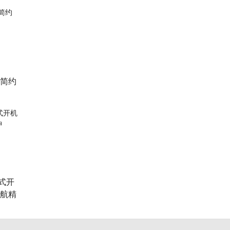
 简约
式开
民航精