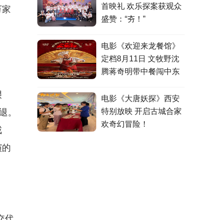
首映礼 欢乐探案获观众
万家
盛赞：“夯！”
电影《欢迎来龙餐馆》
定档8月11日 文牧野沈
腾蒋奇明带中餐闯中东
艰
电影《大唐妖探》西安
特别放映 开启古城合家
退。
欢奇幻冒险！
戒
演的
交代