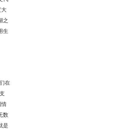
度大
湖之
用生
们在
支
国情
无数
就是