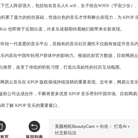
 旗下艺人阵容强大，包括知名音乐人K.will，女子组合WJSN（宇宙少女）
范围内积累了庞大的粉丝基础，凭借出色的音乐才华和舞台表现力，为 KPOP 
iKiii 也即将于近期出道，许多乐迷都期待着她们能带来全新表现。
国年轻一代喜爱的音乐平台，其独有的音乐社区属性不仅能有效提升音乐
ENT 旗下音乐内容在中国年轻用户群体中的影响力。根据此前官方数据，目前网易
容来自平台推荐，改变了传统的听歌习惯，打造出高粘性的社区互动氛围。
合作，也是网易云音乐在 KPOP 版权领域持续深耕的重要表现。近年来，网易云音
等韩国版权公司达成合作，不断将更多优质 KPOP 音乐带到中国市场。目前网
和了解 KPOP 音乐的重要窗口。
美颜相机BeautyCam × 向佐： 打造AI＋
社交新玩法
首页
返回列表