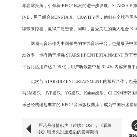
界崭露头角，引领着 KPOP 风潮的进一步发展。STARSHIP
IVE，男子组合MONSTA X、CRAVITY等，他们在全球
续带来惊喜，赢得广泛赞誉。同时，备受关注的新人组合 Kii
网易云音乐作为中国领先的在线音乐平台，也是最受中
发效率，也有助于增强
STARSHIP ENTERTAINM
平台月活用户达 2.06 亿，用户听歌数中超 31.4% 内
此次与
STARSHIP ENTERTAINMENT 的版权
与SM娱乐、JYP娱乐、YG娱乐、Kakao娱乐、CJ ENM
乐已经构建起丰富的 KPOP 音乐版权曲库，成为中国乐迷接触
严艺丹倾情献声《难哄》OST，《看着
我》唱出久别重逢后的爱与期待
网站