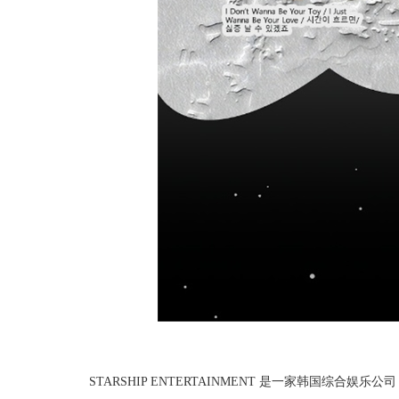
STARSHIP ENTERTAINMENT 是一家韩国综合