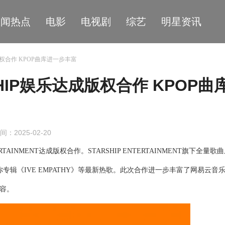
星闻热点
电影
电视剧
综艺
明星资讯
版权合作 KPOP曲库进一步丰富
HIP娱乐达成版权合作 KPOP曲
间：2025-02-20
TERTAINMENT达成版权合作。STARSHIP ENTERTAINMENT旗下全量歌
专辑《IVE EMPATHY》等最新热歌。此次合作进一步丰富了网易云音
内容。