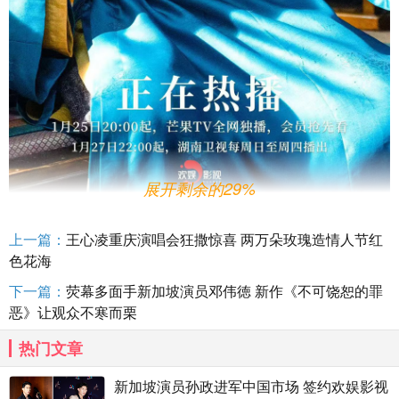
展开剩余的29%
上一篇：
王心凌重庆演唱会狂撒惊喜 两万朵玫瑰造情人节红
古装剧《五福临门》开播
孙政戏中为爱痴狂
色花海
春节期间，由于正打造的古装电视剧《五福临门》在芒
下一篇：
荧幕多面手新加坡演员邓伟徳 新作《不可饶恕的罪
果
tv
开播，《五福临门》故事背景在北宋仁宗时期，讲述了富
恶》让观众不寒而栗
户郦家娘子举家远迁至汴京，郦娘子一生最得意的事便是家
有五位如花似玉的千金，她的心愿就是为五位千金寻觅良
热门文章
缘，中间波折不断，笑料频出，最终心想事成。剧中孙政饰
演富家公子严子美，曾在一日无意间路过洛阳郦家门口时，
新加坡演员孙政进军中国市场 签约欢娱影视