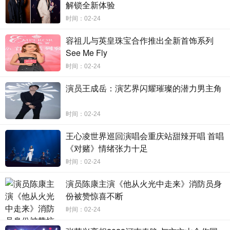
被正在荡秋千的大娘寿华所吸引，一见倾心，从此记在心
解锁全新体验
间，誓要将大娘寿华娶进家门，为了大娘寿华，严子美从洛
时间：02-24
阳追到汴京，但再次被人抢了先。
容祖儿与英皇珠宝合作推出全新首饰系列
See Me Fly
时间：02-24
演员王成岳：演艺界闪耀璀璨的潜力男主角
时间：02-24
王心凌世界巡回演唱会重庆站甜辣开唱 首唱
《对赌》情绪张力十足
时间：02-24
演员陈康主演《他从火光中走来》消防员身
份被赞惊喜不断
时间：02-24