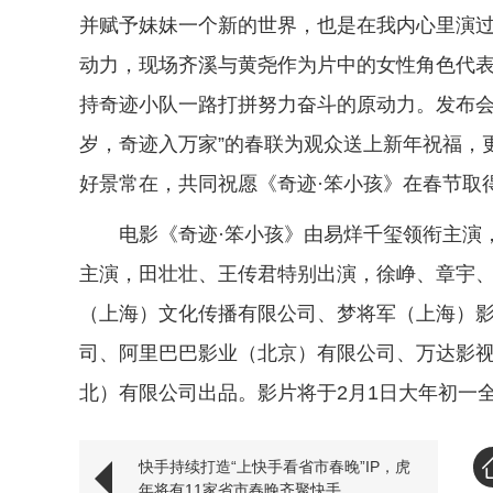
并赋予妹妹一个新的世界，也是在我内心里演过
动力，现场齐溪与黄尧作为片中的女性角色代
持奇迹小队一路打拼努力奋斗的原动力。发布会
岁，奇迹入万家”的春联为观众送上新年祝福，
好景常在，共同祝愿《奇迹·笨小孩》在春节取
电影《奇迹·笨小孩》由易烊千玺领衔主演
主演，田壮壮、王传君特别出演，徐峥、章宇
（上海）文化传播有限公司、梦将军（上海）
司、阿里巴巴影业（北京）有限公司、万达影
北）有限公司出品。影片将于2月1日大年初一
快手持续打造“上快手看省市春晚”IP，虎
年将有11家省市春晚齐聚快手