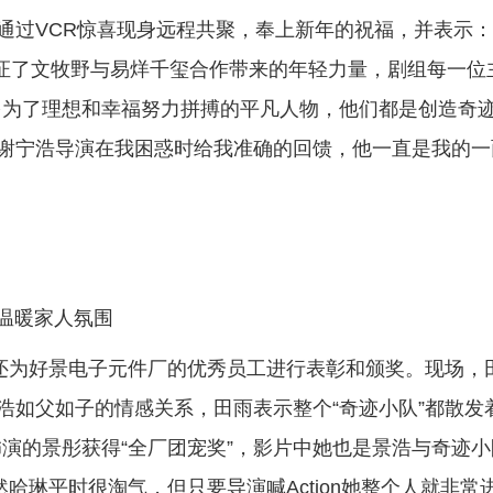
通过VCR惊喜现身远程共聚，奉上新年的祝福，并表示：
见证了文牧野与易烊千玺合作带来的年轻力量，剧组每一位
多为了理想和幸福努力拼搏的平凡人物，他们都是创造奇
感谢宁浩导演在我困惑时给我准确的回馈，他一直是我的一
溢温暖家人氛围
玺还为好景电子元件厂的优秀员工进行表彰和颁奖。现场，
浩如父如子的情感关系，田雨表示整个“奇迹小队”都散发
演的景彤获得“全厂团宠奖”，影片中她也是景浩与奇迹小
哈琳平时很淘气，但只要导演喊Action她整个人就非常