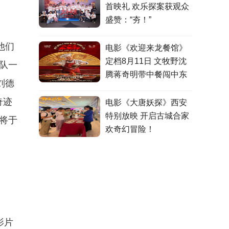
首映礼 欢乐探案获观众
盛赞：“夯！”
他们
电影《欢迎来龙餐馆》
定档8月11日 文牧野沈
队一
腾蒋奇明带中餐闯中东
刘德
奇迹
电影《大唐妖探》西安
特别放映 开启古城合家
将于
欢奇幻冒险！
影片