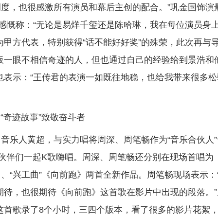
度，也很感激所有演员和幕后主创的配合。”巩金国饰演
他感慨称：“无论是易烊千玺还是陈哈琳，我在每位演员身
为甲方代表，特别获得“话不能好好奖”的殊荣，此次再与
板一眼不相信奇迹的人，但也通过自己的经验给到景浩和
也表示：“王传君的表演一如既往地稳，也给我带来很多松
“奇迹故事”致敬奋斗者
音乐人黄超，与实力唱将周深、周笔畅作为“音乐合伙人”
的伙伴们一起K歌嗨唱。周深、周笔畅还分别在现场首唱为
》、“兴工曲”《向前跑》两首全新作品。周笔畅现场表示：
期待，也很期待《向前跑》这首歌在影片中出现的段落。”
这首歌录了8个小时，三四个版本，看了很多的影片花絮