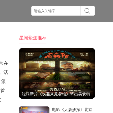
星闻聚焦推荐
常在
。活
伴颁
，首
沈腾新片《欢迎来龙餐馆》释出美食特
故
辑与海报 烟火气中见人情温暖
电影《大唐妖探》北京