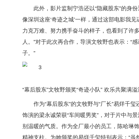
此外，影片监制宁浩还以“隐藏股东”的身份
像深圳这座‘奇迹之城’一样，通过这部电影我
力克万难、努力携手奋斗的样子，也看到了许
人。”对于此次再合作，导演文牧野也表示：“
子。”
“幕后股东”文牧野颁奖“奇迹小队” 欢乐共聚满
作为“幕后股东”的文牧野与“厂长”易烊千
饰演的梁永诚荣获“车间暖男奖”，对于片中与景
别温暖的气质。作为全厂最小的员工，陈哈琳饰
精神支柱。为她颁奖的易烊千玺特别表示：“虽然