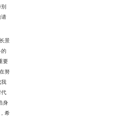
特别
邀请
厂长景
斗的
重要
在努
成我
时代
浩身
，希