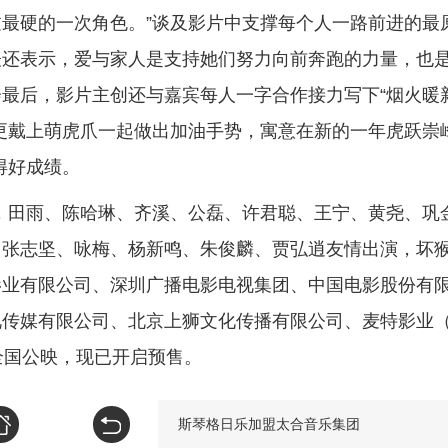
最硬的一次角色。”谈及影片中支撑每个人一路前进的最
表还表示，爱与家人是支持她们努力向前奔跑的力量，也
最后，影片主创还与嘉宾每人一字合作接力写下“烟火暖
更戴上萌虎爪一起做出加油手势，寓意在新的一年虎跃崇
得好成绩。
，田雨、陈哈琳、齐溪、公磊、许君聪、王宁、黄尧、巩
、张志坚、咏梅、杨新鸣、朱俊麟、贾弘逍友情出演，坏
影业有限公司、深圳广播电影电视集团、中国电影股份有
视传媒有限公司、北京上狮文化传播有限公司、麦特影业
全国公映，现已开启预售。
斯琴格日乐加盟太合音乐集团