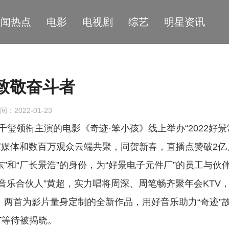
星闻热点
电影
电视剧
综艺
明星资讯
致敬奋斗者
间：2022-01-23
千玺领衔主演的电影《奇迹·笨小孩》线上举办“2022好景
多家媒体和数百万观众云端共聚，同贺新春，直播点赞破2亿
”和“厂长景浩”的身份，为“好景电子元件厂”的员工与伙
音乐合伙人”黄超，实力唱将周深、周笔畅齐聚年会KTV
跑》两首为影片量身定制的全新作品，用好音乐助力“奇迹”
T等待被揭晓。