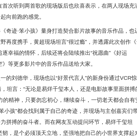
在首次听到两首歌的现场版后也欣喜表示，在两人现场充
一起向前跑的感觉。
《奇迹·笨小孩》量身打造契合影片故事的音乐作品，也
野再度携手，黄超现场坦言“很过瘾”，并透露此次创作《
追逐幸福的情怀，后续还将会陆续推出“祝愿曲”《好运
天空》等更多影片中的音乐作品送给大家。
一的刘德华，现场也以“好景代言人”的新身份通过VCR
情，坦言：“无论是易烊千玺本人，还是电影故事里面拼搏
努力的精神，只要勿忘初心，继续奋斗，一切老天都会自有
“笨小孩”都会找到属于自己的奇迹，并现场与主创嘉宾们
努力拼搏的奋斗者。而在网友互动提问环节，易烊千玺坦
坚韧，是个必须顶天立地，坚强地把自己的小世界支撑起