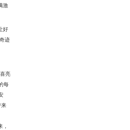
满激
让好
奇迹
惊喜亮
的每
安
带来
来，