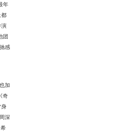
最年
上都
导演
他团
驰感
也加
《奇
“身
周深
，希