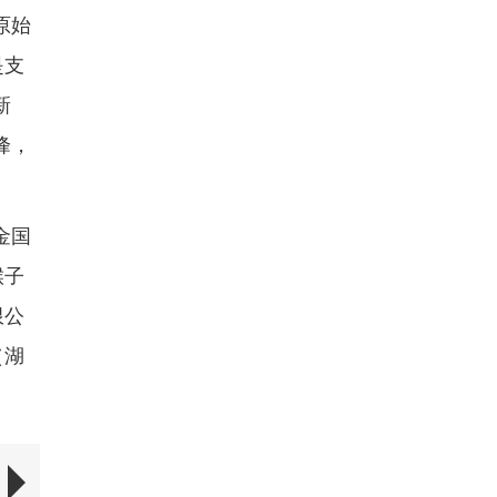
原始
是支
新
峰，
金国
猴子
限公
（湖