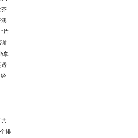
此齐
齐溪
”片
感谢
能拿
还透
的经
了共
是个排