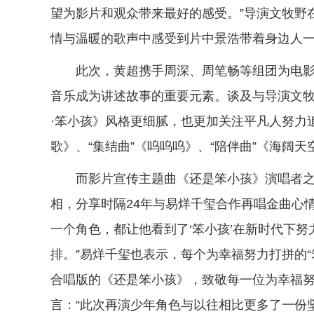
望为影片和观众带来最好的感受。”导演文牧野
情与温暖的歌声中感受到片中景浩带着身边人
此次，黄超携手周深、周笔畅等组团为电影
音乐成为讲述故事的重要元素。谈及与导演文牧
·笨小孩》风格更细腻，也更加关注平凡人努力
歌》、“集结曲”《呜呜呜》、“陪伴曲”《海阔
而影片宣传主题曲《还是笨小孩》演唱者之
相，分享时隔24年与易烊千玺合作再唱金曲心
一个角色，都让他看到了‘笨小孩’在新时代下
排。”易烊千玺也表示，每个为幸福努力打拼的
合唱版的《还是笨小孩》，致敬每一位为幸福
言：“此次再演少年角色与以往相比更多了一份