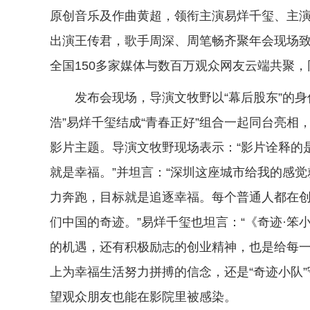
原创音乐及作曲黄超，领衔主演易烊千玺、主
出演王传君，歌手周深、周笔畅齐聚年会现场
全国150多家媒体与数百万观众网友云端共聚
发布会现场，导演文牧野以“幕后股东”的身
浩”易烊千玺结成“青春正好”组合一起同台亮
影片主题。导演文牧野现场表示：“影片诠释的
就是幸福。”并坦言：“深圳这座城市给我的感
力奔跑，目标就是追逐幸福。每个普通人都在
们中国的奇迹。”易烊千玺也坦言：“《奇迹·
的机遇，还有积极励志的创业精神，也是给每一
上为幸福生活努力拼搏的信念，还是“奇迹小队
望观众朋友也能在影院里被感染。