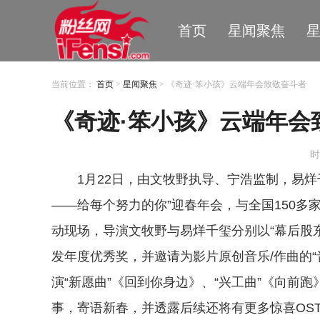
首页
星闻聚焦
当前位置：
首页
>
星闻聚焦
> 《奇迹·笨小孩》云端年会致敬奋斗者
《奇迹·笨小孩》云端年会
时
1月22日，由文牧野执导、宁浩监制，易烊
——给每个努力的你”迎春年会，与全国150
动现场，导演文牧野与易烊千玺分别以“幕后股东
发年度优秀奖，并邀请为影片原创音乐/作曲的“
演“新愿曲”《回到你身边》、“兴工曲”《向前
事，寄语新春，并透露后续还将有更多惊喜OS