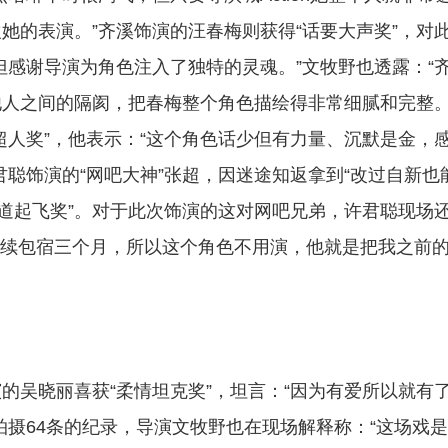
她的表演。”齐溪饰演的汪春梅则获得“话要大声奖”，对
但感谢导演为角色注入了独特的灵魂。”文牧野也透露：“
人之间的隔阂，把春梅整个角色描绘得非常细腻和完整。
超人奖”，他表示：“这个角色话少但有力量、沉默是金，
聪饰演的“网吧大神”张超，因迷途知返拿到“改过自新也
弯道起飞奖”。对于此次饰演的这对网吧兄弟，许君聪现场
长连续包宿三个月，所以这个角色不用演，他就是把我之前
的吴晓丽喜获“柔情坦克奖”，坦言：“因为有爱所以就有
拍摄64条的纪录，导演文牧野也在现场解释称：“这场戏