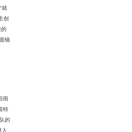
“就
主创
迹的
面镜
田雨
着特
队的
进入