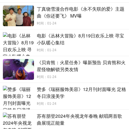
卷，直戳观众的笑点、泪点和痛点。
丁真饶雪漫合作电影《永不失联的爱》主题
曲《你还要飞》 MV曝
时间：01-24
勇拼搏 开新局
电影《丛林大冒险》8月19日欢乐上映 寻宝
湾区追梦你我同行
小队暖心集结
春晚主会场选在了大湾区文旅地标之一的长隆，在这个
时间：01-24
以欢乐搭建起的文化舞台上，虎年元素满溢而出，更有薛之
《贝肯熊：火星任务》曝新预告 贝肯熊和火
谦携小白虎给全国观众拜年，寓意虎虎生威的好彩头。
星怪物解锁另类友情
广东卫视以科技赋能，实现多场景超时空转换，在无人
时间：01-24
机、无人船的引领下，苏炳添、孙楠、容祖儿、符龙飞、麦
赞多《瑞丽服饰美容》12月刊封面曝光 定格
嘉欣、关智斌、陈凯洲等三地嘉宾开场献唱，与观众一同尽
冬日浪漫美学
览湾区风貌、感受人间烟火。孙楠表示：“自己这次过足了歌
时间：01-24
瘾，能在广东卫视把众多好歌送给大家，特别开心。”
苏有朋登2024年央视龙年春晚 献唱两首歌
薛之谦、容祖儿、Twins等重量级嘉宾也带来了他们的拿
曲展现正能量
手好歌，《刚刚好》《你还要我怎样》《亚亚亚》《下一站