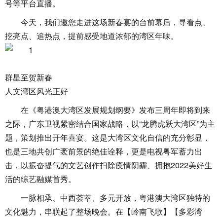
号等平台直播。
今天，我们邀您走进这场新春宴的台前幕后，寻看点、
挖亮点、追热点，提前感受地道浓郁的湾区年味。
群星至贺新春
人文湾区风光正好
在《粤港澳大湾区发展规划纲要》发布三周年即将到来
之际，广东卫视紧密结合国家战略，以“龙腾虎跃大湾区”为主
题，策划推出开年喜宴。这是大湾区文化自信的充分彰显，
也是三地共创广袤前景的绝佳诠释，更是电视粤军蓄力出
击，以振奋提气的文艺创作扫除疫情阴霾、拥抱2022美好生
活的综艺融媒首秀。
一脉相承、中西荟萃、多元开放，粤港澳大湾区独特的
文化魅力，串联起了整场晚会。在【岭南飞歌】【多彩湾