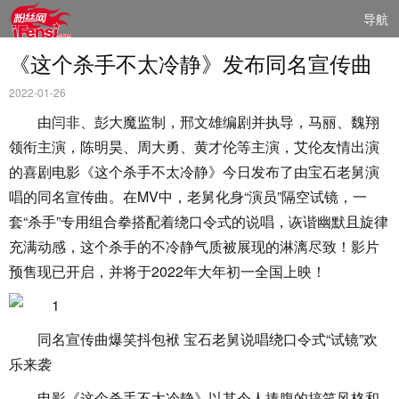
导航
《这个杀手不太冷静》发布同名宣传曲
2022-01-26
由闫非、彭大魔监制，邢文雄编剧并执导，马丽、魏翔
领衔主演，陈明昊、周大勇、黄才伦等主演，艾伦友情出演
的喜剧电影《这个杀手不太冷静》今日发布了由宝石老舅演
唱的同名宣传曲。在MV中，老舅化身“演员”隔空试镜，一
套“杀手”专用组合拳搭配着绕口令式的说唱，诙谐幽默且旋律
充满动感，这个杀手的不冷静气质被展现的淋漓尽致！影片
预售现已开启，并将于2022年大年初一全国上映！
同名宣传曲爆笑抖包袱 宝石老舅说唱绕口令式“试镜”欢
乐来袭
电影《这个杀手不太冷静》以其令人捧腹的搞笑风格和