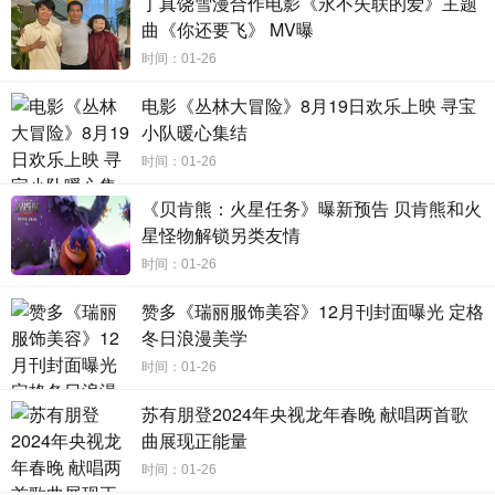
丁真饶雪漫合作电影《永不失联的爱》主题
齐备，一起来开年大笑！
曲《你还要飞》 MV曝
电影《这个杀手不太冷静》由新丽传媒集团有限公司、
时间：01-26
西虹市影视文化（天津）有限公司、浙江开心麻花影业有限
电影《丛林大冒险》8月19日欢乐上映 寻宝
公司、天津猫眼微影文化传媒有限公司、天津阅文影视文化
小队暖心集结
传媒有限公司、腾讯影业文化传播有限公司、海口西虹胡同
时间：01-26
影视文化有限公司出品。
《贝肯熊：火星任务》曝新预告 贝肯熊和火
星怪物解锁另类友情
时间：01-26
赞多《瑞丽服饰美容》12月刊封面曝光 定格
冬日浪漫美学
时间：01-26
苏有朋登2024年央视龙年春晚 献唱两首歌
曲展现正能量
时间：01-26