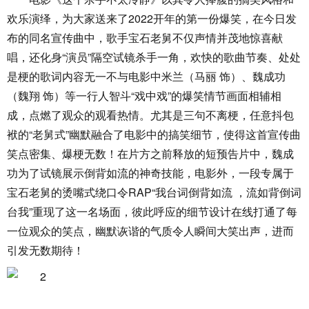
欢乐演绎，为大家送来了2022开年的第一份爆笑，在今日发
布的同名宣传曲中，歌手宝石老舅不仅声情并茂地惊喜献
唱，还化身“演员”隔空试镜杀手一角，欢快的歌曲节奏、处处
是梗的歌词内容无一不与电影中米兰（马丽 饰）、魏成功
（魏翔 饰）等一行人智斗“戏中戏”的爆笑情节画面相辅相
成，点燃了观众的观看热情。尤其是三句不离梗，任意抖包
袱的“老舅式”幽默融合了电影中的搞笑细节，使得这首宣传曲
笑点密集、爆梗无数！在片方之前释放的短预告片中，魏成
功为了试镜展示倒背如流的神奇技能，电影外，一段专属于
宝石老舅的烫嘴式绕口令RAP“我台词倒背如流 ，流如背倒词
台我”重现了这一名场面，彼此呼应的细节设计在线打通了每
一位观众的笑点，幽默诙谐的气质令人瞬间大笑出声，进而
引发无数期待！