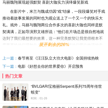
马丽魏翔展现超强默契 喜剧大咖实力演绎爆笑新戏
在影片中，米兰与魏成功因“戏”结缘，一段段爆笑对手戏
推动着故事发展的同时也为观众送上了一个又一个的快乐大
礼。戏外，马丽与魏翔两位合作多次的喜剧大咖也同样是默
契满满，正如导演邢文雄所说：“他们在片场总是很自然地就
达到了我们最想要的效果，这一种完美默契让我觉得根本不
展开剩余的26%
需要再给他们强加什么东西，所以我觉得他们两位饰演的非
常好。”此外，对于影片中米兰与魏成功两人有包袱、能“整活
上一篇：
春节将至《汪汪队立大功大电影》全国持续热映
儿”，各种才艺都令人眼前一亮这点来说，导演邢文雄表
示：“因为翔哥在里边要演一个演员，所以我们就给了一个空
下一篇：
电影《好想去你的世界爱你》开启预售
间让他去展示，包括各种台词、动作等。这都是他本身具备
热门文章
的能力，不管是在拍摄的时候还是最终的呈现效果都是非常
令人惊喜的！同时，丽姐这次的表现就是很完美，她对电影
“BVLGARI宝格丽Serpenti系列75周年传世
蜕变”
中如何展现女明星米兰的这个度拿捏的非常好。尤其是到情
感戏的时候，丽姐的表现让我在监视器前数度落泪，是非常
时间：01-26
具有感染力的。”细致的表演传递最本质的快乐，爆笑氛围已