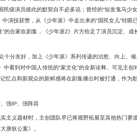
国民级演员彼此的默契自不必多说；曾经的“短发鬼马少
》中演技获赞，从《少年派》中走出来的“国民女儿”转眼
性”的合家欢剧集，《少年派2》片方给足了演员沉淀、成
观众十分友好，加上《少年派》系列传递的治愈、向上、催
》中看到对中国人传统的“家文化”的全新诠释。可见主创
的记忆点和新观众的新鲜感将在剧集播出时被打通，作为
、强IP、强阵容
现实主义题材时，主创团队早已将视野拓展至其他热门赛
《大唐狄公案》。