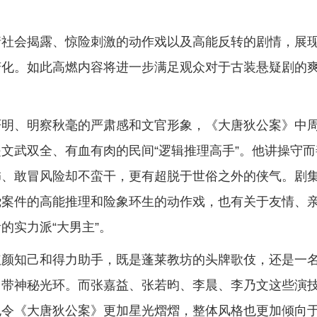
情社会揭露、惊险刺激的动作戏以及高能反转的剧情，展
变化。如此高燃内容将进一步满足观众对于古装悬疑剧的
严明、明察秋毫的严肃感和文官形象，《大唐狄公案》中
文武双全、有血有肉的民间“逻辑推理高手”。他讲操守而
饰、敢冒风险却不蛮干，更有超脱于世俗之外的侠气。剧
绕案件的高能推理和险象环生的动作戏，也有关于友情、
的实力派“大男主”。
红颜知己和得力助手，既是蓬莱教坊的头牌歌伎，还是一
自带神秘光环。而张嘉益、张若昀、李晨、李乃文这些演
也令《大唐狄公案》更加星光熠熠，整体风格也更加倾向