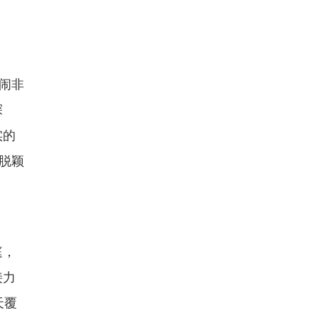
闹非
探
实的
脱颖
庭，
接力
天覆