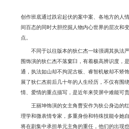
创作班底通过跌宕起伏的案中案、各地方的人
间百态的同时大胆挖掘人物内心世界的层次和
点。
不同于以往版本的狄仁杰一味强调其执法
围饰演的狄仁杰不落窠臼，有着极高辨识度，是
通，执法如山却不拘泥古板、睿智机敏却不矫
展了狄仁杰前后几十年的人生经历，不仅有围
情、爱情的重点描写，是近年来荧屏中难能可贵
王丽坤饰演的女主角曹安作为狄公身边的
理学和微表情专家，多重身份和特殊技能令她
将在剧集中承担单元主角的重任，他们的出现