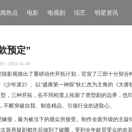
星闻热点
电影
电视剧
综艺
明星资讯
款预定”
间：2022-01-28
零壹陆影视推出了重磅动作开拓计划，官宣了三部十分契合
《少年派2》、以“盛唐第一神探”狄仁杰为主角的《大唐
类型，三种开拓，在不同程度上拓新了类型剧的边界，也
，不断突破自我、制造精品、引领行业的进取心。
合理嫁接，最为被当下的观众所接受。制作全面升级的主旋
的古装悬疑剧都先后做到了破圈，受到全年龄层受众的欢