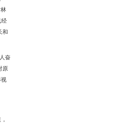
女林
已经
长和
人奋
对原
影视
道，