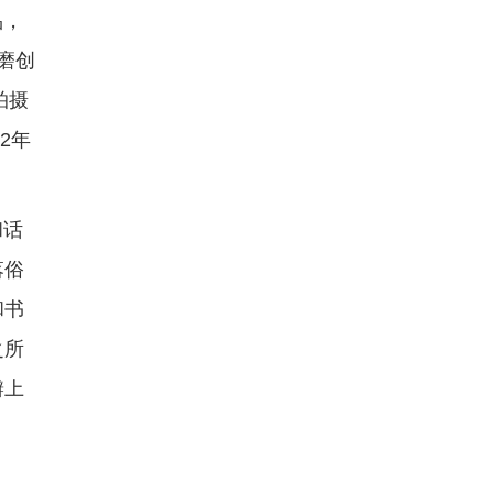
品，
磨创
拍摄
2年
和话
落俗
和书
之所
瓣上