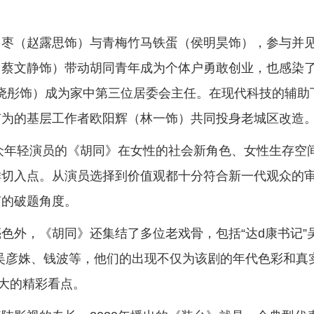
田枣（赵露思饰）与青梅竹马铁蛋（侯明昊饰），参与并
蔡文静饰）带动胡同青年成为个体户勇敢创业，也感染了
关晓彤饰）成为家中第三位居委会主任。在现代科技的辅助
有为的基层工作者欧阳辉（林一饰）共同投身老城区改造
一众年轻演员的《胡同》在女性的社会新角色、女性生存空
鲜切入点。从演员选择到价值观都十分符合新一代观众的
声的破题角度。
色外，《胡同》还集结了多位老戏骨，包括“达d康书记”
、吴彦姝、钱波等，他们的出现不仅为该剧的年代色彩和真
一大的精彩看点。