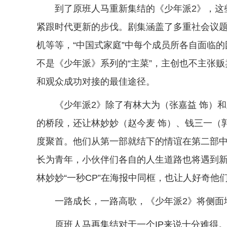
到了原班人马重新集结的《少年派2》，这
紧跟时代更新的步伐。剧集涵盖了多重社会议
机等等，“中国式家庭”中每个成员所各自面临
不是《少年派》系列的“主菜”，主创也不主张
和观众成功对接的最佳途径。
《少年派2》除了有林大为（张嘉益 饰）和
的桥段，还让林妙妙（赵今麦 饰）、钱三一（郭
度聚首。他们从第一部就结下的情谊在第二部中
长为青年，小伙伴们各自的人生道路也将遇到
林妙妙“一秒CP”在海报中同框，也让人好奇
一路成长，一路高歌，《少年派2》将侧面
原班人马再集结对于一个IP来说十分难得