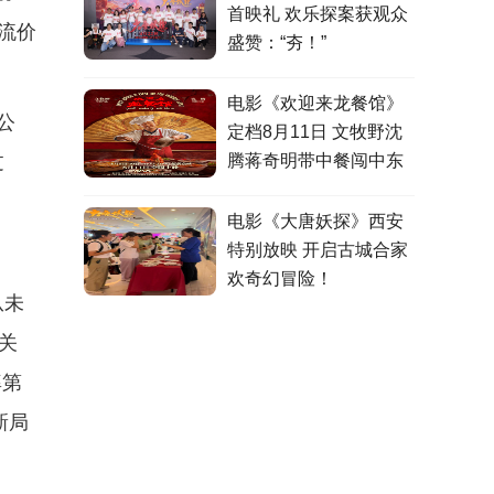
首映礼 欢乐探案获观众
流价
盛赞：“夯！”
电影《欢迎来龙餐馆》
公
定档8月11日 文牧野沈
过
腾蒋奇明带中餐闯中东
电影《大唐妖探》西安
特别放映 开启古城合家
欢奇幻冒险！
从未
关
率第
新局