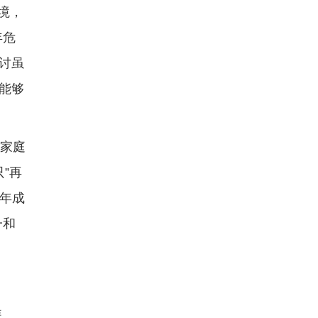
境，
年危
讨虽
能够
与家庭
”再
少年成
一和
装