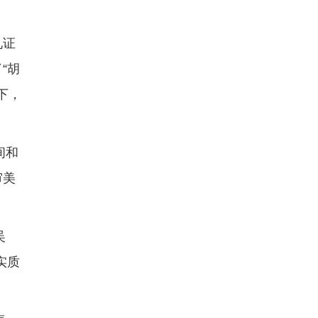
见证
“胡
下，
。
间和
审美
吴
实质