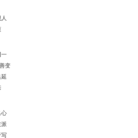
现人
爽
周一
善变
集延
亲
名心
技派
于写