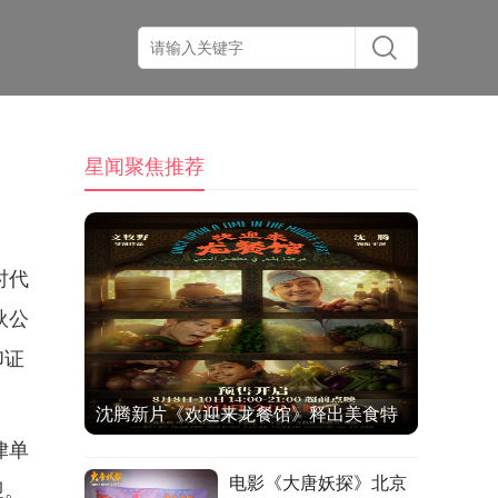
星闻聚焦推荐
时代
狄公
印证
沈腾新片《欢迎来龙餐馆》释出美食特
律单
辑与海报 烟火气中见人情温暖
电影《大唐妖探》北京
迎。