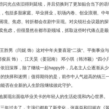
些闪光点依旧得到延续，并且切换到了更加贴合当下的语
题，包括多胎家庭、毕业择业，职场内卷、创业浪潮、中
的困境、焦虑、转折都会在剧中呈现。对尖锐社会议题的探
贩卖焦虑，但很显然在都市剧领域，抓取这些时代痛点是最
王胜男（闫妮 饰）这对中年夫妻喜迎“二孩”、平衡事业
俊辰 饰）、江天昊（姜冠南） 邓小琪（韩沛颖）“四小只
依旧深厚，除了继续一起happy外，几名主人公逐渐从
新的抉择和迷惘；值得期待的是，前作中人气超高的钱三
他们能否在全新的人生阶段继续彼此守护。
地展现出面临毕业关卡的年轻人的生活处境和内心世界。
。三年过去了，主演们都有了新变化，张嘉益和闫妮在《