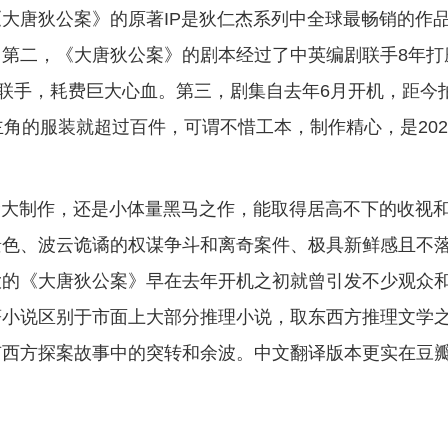
大唐狄公案》的原著IP是狄仁杰系列中全球最畅销的作
第二，《大唐狄公案》的剧本经过了中英编剧联手8年打
同联手，耗费巨大心血。第三，剧集自去年6月开机，距今
角的服装就超过百件，可谓不惜工本，制作精心，是202
P大制作，还是小体量黑马之作，能取得居高不下的收视
景色、波云诡谲的权谋争斗和离奇案件、极具新鲜感且不
大的《大唐狄公案》早在去年开机之初就曾引发不少观众
著小说区别于市面上大部分推理小说，取东西方推理文学
有西方探案故事中的突转和余波。中文翻译版本更实在豆