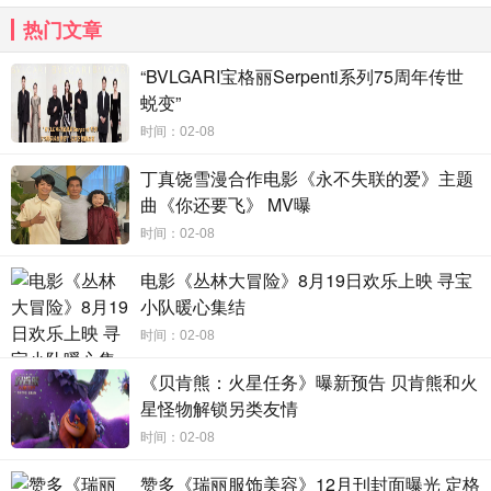
热门文章
“BVLGARI宝格丽Serpenti系列75周年传世
蜕变”
时间：02-08
丁真饶雪漫合作电影《永不失联的爱》主题
曲《你还要飞》 MV曝
时间：02-08
电影《丛林大冒险》8月19日欢乐上映 寻宝
小队暖心集结
时间：02-08
《贝肯熊：火星任务》曝新预告 贝肯熊和火
星怪物解锁另类友情
时间：02-08
赞多《瑞丽服饰美容》12月刊封面曝光 定格