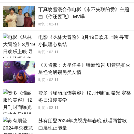
丁真饶雪漫合作电影《永不失联的爱》主题
社会意义：传播中国故事、中国价值、中国理念，壮大北京
曲《你还要飞》 MV曝
冬奥会的声量
时间：02-11
《超越》播出恰逢2022年北京冬奥会举办之际，高韵斐
电影《丛林大冒险》8月19日欢乐上映 寻宝
指出：“该剧的播出壮大了北京冬奥会的声量和声势，以富有
小队暖心集结
感染力的中国故事传播中国价值、中国理念，实现了收视和
时间：02-11
口碑的双赢。”
《贝肯熊：火星任务》曝新预告 贝肯熊和火
《超越》塑造的一个个有血有肉的中国运动员群像，也
星怪物解锁另类友情
得到了中国文艺评论家协会副主席、北京师范大学文艺学研
时间：02-11
究中心教授王一川的称赞：“《超越》没有满足于一般对‘超
赞多《瑞丽服饰美容》12月刊封面曝光 定格
越’的理解，它最突出的贡献，就是透过以陈冕为代表的中国
冬日浪漫美学
运动员的有境界的超越故事，对其作了一次基于中国智慧的
时间：02-11
独特而生动的诠释。”
苏有朋登2024年央视龙年春晚 献唱两首歌
剧集对于冰雪运动全面、立体、扎实的展现，同样收获
曲展现正能量
专业运动员的认可。黑龙江省冰上训练中心教练员、平昌冬