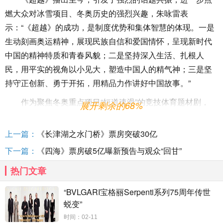
燃大众对冰雪项目、冬奥历史的强烈兴趣，朱咏雷表
示：“《超越》的成功，是制度优势和集体智慧的体现。一是
生动刻画奥运精神，展现民族自信和爱国情怀，呈现新时代
中国的精神特质和青春风貌；二是坚持深入生活、扎根人
民，用平实的视角以小见大，塑造中国人的精气神；三是坚
持守正创新、勇于开拓，用精品力作讲好中国故事。”
作为聚焦冬奥重点项目“短道速滑”的竞技体育题材剧，
展开剩余的68%
《超越》以燃情与感动交织的冰上竞技故事，刻画了中国短
道速滑兴起至今三十多年的壮阔历史。宋炯明认为：“《超
上一篇：
《长津湖之水门桥》票房突破30亿
越》既展现出了题材本身所具有的独特风格，也突破了题材
下一篇：
《四海》票房破5亿曝新预告与观众“回甘”
类型的束缚。以时代的眼光、跌宕的人物命运感、鲜明的价
热门文章
值表达、新颖的艺术叙事实现了竞技题材创作的新突破。”李
皎则坦言：“《超越》做到了紧把艺术创作的方向盘，创新‘三
“BVLGARI宝格丽Serpenti系列75周年传世
联动’，即实现‘剧内、剧外与现实节点’相连。”
蜕变”
时间：02-11