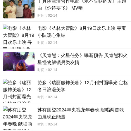
丁真饶雪漫合作电影《永不失联的爱》主题
最重要的不是吃什么，而是和谁一起吃。有陪伴在身旁
曲《你还要飞》 MV曝
的人，即使是最简单方便的料理，也会有独特的记忆的味
时间：02-14
道。今晚，在芒果季风剧场和《陪你一起好好吃饭》一同开
电影《丛林大冒险》8月19日欢乐上映 寻宝
启暖胃治愈的美味旅程，锁定每周一、二22:00湖南卫视、芒
小队暖心集结
果TV，陪你一起好好吃饭！
时间：02-14
《贝肯熊：火星任务》曝新预告 贝肯熊和火
星怪物解锁另类友情
时间：02-14
赞多《瑞丽服饰美容》12月刊封面曝光 定格
冬日浪漫美学
时间：02-14
苏有朋登2024年央视龙年春晚 献唱两首歌
曲展现正能量
时间：02-14