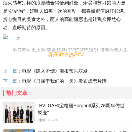
烟火感与别样的浪漫结合得恰到好处，余昊和苏可岚两人更
是“处处吻”，好嗑夫妇每一次的互动，都将甜蜜值疯狂拉满。
赏心悦目的美食之外，两人的高能甜恋也是让观众怦然心
动、直呼期待的原因。
余昊苏可岚上演“美食替身门” “好好吃饭”用陪伴治愈人生
展开剩余的24%
认为做饭浪费时间的余昊，因被曝出在美食节目上使用
替身做菜，而让自己的公司陷入了前所未有的公关困境，
上一篇：
电影《隐入尘烟》海报预告双发
《陪你一起好好吃饭》就以这场“美食替身门”所引发的奇妙相
下一篇：
电影《只属于我们的一天》发布虐恋片段
遇展开。一个是公司上下人人畏之的“超载工作狂”苦瓜总裁，
热门文章
另一个则是坚定“好好吃饭”决心的职场生活派第一人，余昊和
苏可岚这两个从性格到习惯截然不同的人，原本只是毫无交
“BVLGARI宝格丽Serpenti系列75周年传世
集的上司与下属，现在却成为了这场危机中，唯一能彼此信
蜕变”
任的队友，为了平息这场公司危机，他们将会如何做出选
时间：02-14
择？