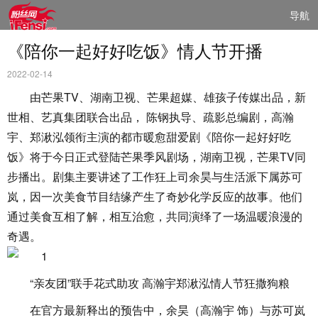
导航
《陪你一起好好吃饭》情人节开播
2022-02-14
由芒果TV、湖南卫视、芒果超媒、雄孩子传媒出品，新
世相、艺真集团联合出品， 陈钢执导、疏影总编剧，高瀚
宇、郑湫泓领衔主演的都市暖愈甜爱剧《陪你一起好好吃
饭》将于今日正式登陆芒果季风剧场，湖南卫视，芒果TV同
步播出。剧集主要讲述了工作狂上司余昊与生活派下属苏可
岚，因一次美食节目结缘产生了奇妙化学反应的故事。他们
通过美食互相了解，相互治愈，共同演绎了一场温暖浪漫的
奇遇。
“亲友团”联手花式助攻 高瀚宇郑湫泓情人节狂撒狗粮
在官方最新释出的预告中，余昊（高瀚宇 饰）与苏可岚