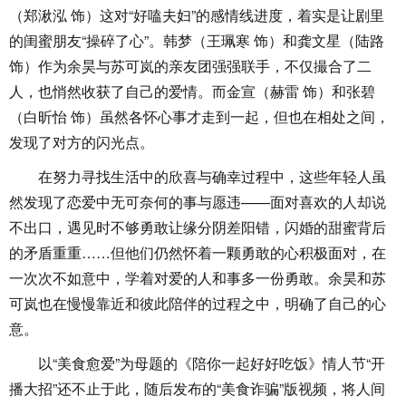
（郑湫泓 饰）这对“好嗑夫妇”的感情线进度，着实是让剧里
的闺蜜朋友“操碎了心”。韩梦（王珮寒 饰）和龚文星（陆路
饰）作为余昊与苏可岚的亲友团强强联手，不仅撮合了二
人，也悄然收获了自己的爱情。而金宣（赫雷 饰）和张碧
（白昕怡 饰）虽然各怀心事才走到一起，但也在相处之间，
发现了对方的闪光点。
在努力寻找生活中的欣喜与确幸过程中，这些年轻人虽
然发现了恋爱中无可奈何的事与愿违——面对喜欢的人却说
不出口，遇见时不够勇敢让缘分阴差阳错，闪婚的甜蜜背后
的矛盾重重……但他们仍然怀着一颗勇敢的心积极面对，在
一次次不如意中，学着对爱的人和事多一份勇敢。余昊和苏
可岚也在慢慢靠近和彼此陪伴的过程之中，明确了自己的心
意。
以“美食愈爱”为母题的《陪你一起好好吃饭》情人节“开
播大招”还不止于此，随后发布的“美食诈骗”版视频，将人间