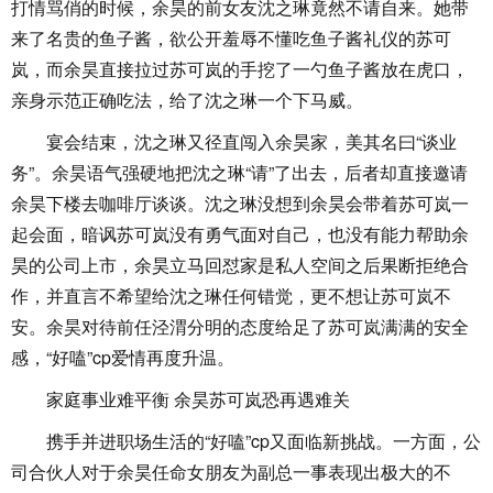
打情骂俏的时候，余昊的前女友沈之琳竟然不请自来。她带
来了名贵的鱼子酱，欲公开羞辱不懂吃鱼子酱礼仪的苏可
岚，而余昊直接拉过苏可岚的手挖了一勺鱼子酱放在虎口，
亲身示范正确吃法，给了沈之琳一个下马威。
宴会结束，沈之琳又径直闯入余昊家，美其名曰“谈业
务”。余昊语气强硬地把沈之琳“请”了出去，后者却直接邀请
余昊下楼去咖啡厅谈谈。沈之琳没想到余昊会带着苏可岚一
起会面，暗讽苏可岚没有勇气面对自己，也没有能力帮助余
昊的公司上市，余昊立马回怼家是私人空间之后果断拒绝合
作，并直言不希望给沈之琳任何错觉，更不想让苏可岚不
安。余昊对待前任泾渭分明的态度给足了苏可岚满满的安全
感，“好嗑”cp爱情再度升温。
家庭事业难平衡 余昊苏可岚恐再遇难关
携手并进职场生活的“好嗑”cp又面临新挑战。一方面，公
司合伙人对于余昊任命女朋友为副总一事表现出极大的不