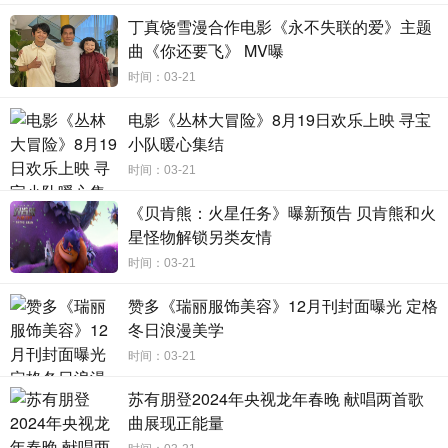
芒果季风剧场《陪你一起好好吃饭》于每周一、周二
丁真饶雪漫合作电影《永不失联的爱》主题
22:00在湖南卫视、芒果TV同步播出，会员抢先看一周，敬
曲《你还要飞》 MV曝
请期待。
时间：03-21
电影《丛林大冒险》8月19日欢乐上映 寻宝
小队暖心集结
时间：03-21
《贝肯熊：火星任务》曝新预告 贝肯熊和火
星怪物解锁另类友情
时间：03-21
赞多《瑞丽服饰美容》12月刊封面曝光 定格
冬日浪漫美学
时间：03-21
苏有朋登2024年央视龙年春晚 献唱两首歌
曲展现正能量