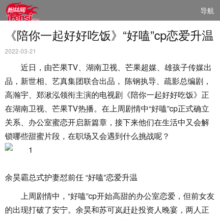
导航
《陪你一起好好吃饭》“好嗑”cp恋爱升温
2022-03-21
近日，由芒果TV、湖南卫视、芒果超媒、雄孩子传媒出
品，新世相、艺真集团联合出品， 陈钢执导、疏影总编剧，
高瀚宇、郑湫泓领衔主演的电视剧《陪你一起好好吃饭》正
在湖南卫视、芒果TV热播。在上周剧情中“好嗑”cp正式确立
关系、办公室蜜恋开启新篇章，接下来他们在生活中又会解
锁哪些甜蜜片段，在职场又会遇到什么挑战呢？
余昊霸总式护妻怼前任 “好嗑”恋爱升温
上周剧情中，“好嗑”cp开始高甜的办公室恋爱，但前女友
的出现打破了安宁。余昊和苏可岚赶赴投资人晚宴，两人正