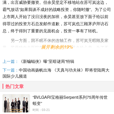
满，出言威胁要撤资。但余昊坚定不移地站在苏可岚这边，
霸气放话“如果我谈不成好的战略投资，你随时撤”。为了公司
上市两人开始了没日没夜的加班，余昊甚至放下面子给以前
得罪过的投资方石总发邮件道歉，苏可岚也三顾茅庐拜访石
总，终于得到了重要的见面机会，投资一事有了转机。
另一方面，因不眠不休的连轴工作，苏可岚无暇顾及家
展开剩余的19%
里，苏母独自去医院复检，检查结果竟是血栓心衰，为了不
让可岚分心，她善意地要求金导先向可岚隐瞒病情，隐约中
上一篇：
《新蝙蝠侠》曝“至暗谜局”特辑
给接下来的剧情也埋下了些许隐患。
下一篇：
中国动画扬帆出海 《天真与功夫袜》即将登陆两大
国际少儿频道
本周预告中，苏可岚本要出差会见重要投资方却中途半路失
热门文章
联，余昊心急如焚更是口不择言埋怨可岚，却反被告知可岚
“BVLGARI宝格丽Serpenti系列75周年传世
妈妈病危。苏妈妈能否成功脱离生命危险？接下来“好嗑”cp的
蜕变”
爱情走势又会如何发展呢？
时间：03-21