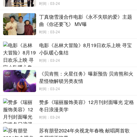
谢冬天一角，挑战杀伐果断的野心特工。而塑造了多个深入
时间：03-24
人心角色的演员陈小纭，将反差出演假小子情报员吴若男。
丁真饶雪漫合作电影《永不失联的爱》主题
《薄冰》启用了众多高颜值的青年演员塑造人设各异的
曲《你还要飞》 MV曝
谍战工作者，彭冠英、陈钰琪、高瀚宇和陈小纭等多位年轻
时间：03-24
实力派演员的加盟，无疑为厚重严肃的谍战剧注入了许多青
电影《丛林大冒险》8月19日欢乐上映 寻宝
春朝气。此外，首轮官宣阵容中王劲松、姚安濂等前辈戏骨
小队暖心集结
的加盟也让这部热血谍战剧有了质感的保障。
时间：03-24
《贝肯熊：火星任务》曝新预告 贝肯熊和火
在美术设计方面，《薄冰》力邀张艺谋的御用美术师霍廷霄
星怪物解锁另类友情
为剧集的视觉审美保驾护航；造型设计上，则由负责过《黎
时间：03-24
明之前》《成化十四年》《两世欢》的著名造型师何茜亲自
赞多《瑞丽服饰美容》12月刊封面曝光 定格
操刀，为角色打造符合自身特点的造型，为深重谍海增色。
冬日浪漫美学
该剧由浙江晟喜华视文化传媒有限公司、芒果TV，千乘
时间：03-24
影视股份有限公司等出品。该剧昨日官宣后掀起热议，观众
苏有朋登2024年央视龙年春晚 献唱两首歌
对目前的演员阵容如何诠释热血谍战拭目以待。