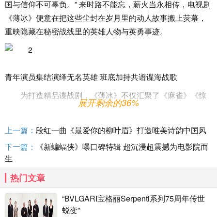
国与信仰不可辜负。” 来时路不能忘，薪火当永相传，电视剧
《薄冰》便意在把这些尘封在岁月里的动人故事搬上荧幕，
重映隐藏在秘密战线里的英雄人物与英勇事迹。
青年演员集结演绎无名英雄 班底加持共谱谍海战歌
为打造精品谍战剧，《薄冰》不仅汇聚了《麻雀》《惊
展开剩余的36%
蛰》的主创人马，还邀请了彭冠英、陈钰琪、高瀚宇和陈小
纭等颜值与演技俱佳的青年演员加盟。其中，彭冠英将在剧
上一篇：
段红一曲《最爱你的柳叶眉》打造唯美诗韵中国风
中饰演男主角陈浅。多以“大哥”形象示人的他，这次将换上民
下一篇：
《新蝙蝠侠》曝口碑特辑 超沉浸超震撼为电影院而
国军装，首次挑战于刀尖潜伏，把疼痛深藏内心的王牌特
生
工。演员陈钰琪将在剧中饰演百变女特工春羊一角。此前，
陈钰琪因多个古装角色备受观众喜爱，这一次，褪去华服，
热门文章
深入谍海，观众对于她将要饰演的女性谍战工作者也备感期
“BVLGARI宝格丽Serpenti系列75周年传世
待。因竞演综艺热度持续走高的演员高瀚宇，将在剧中饰演
蜕变”