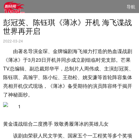
导航
彭冠英、陈钰琪《薄冰》开机 海飞谍战
世界再开启
2022-03-24
由著名导演金琛、金牌编剧海飞倾力打造的热血谍战剧
《薄冰》于3月23日开机并同步成立剧组临时党支部。芒果
TV总编辑、副总裁郑华平，总制片人周伟成、主演彭冠英、
陈钰琪、高瀚宇、陈小纭、王劲松、姚安濂等首轮阵容集体
亮相开机仪式现场，《薄冰》备受期待的演员阵容终于揭开
了神秘面纱。
黄金谍战组合二度携手 致敬勇履薄冰的英雄儿女
该剧由荣获人民文学奖、国家五个一工程奖等多个奖项