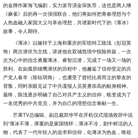
的金牌作家海飞编剧，实力派导演金琛执导，这也是两人继
《麻雀》后的再一次强强联合，他们将如何把青春理想与个
人热血融入家国大义与革命理想，共谱新时代下的《薄冰》
故事，令人期待。
《薄冰》以辗转于上海和重庆的军统特工陈浅（彭冠英
饰）两次潜伏为主线，讲述他在双城危境中惊险斡旋，一次
次为心中的信念勇履薄冰、睿智沉潜，完成了一场又一场的
胜利。在如孤胆雄鹰潜伏的历程中，他邂逅了信仰坚定的共
产党人春羊（陈钰琪饰），也遭受了曾经比肩而立的挚友的
背叛，同时亲眼见证了中共谍报人员英勇崇高的献身精神。
最终，陈浅逐步明确了自己对共产主义的信仰，蜕变成为了
一名优秀的中共党员，并为自己的理想信念奉献一生。
芒果TV总编辑、副总裁郑华平在开机仪式现场致辞中说
到“薄冰不薄，厚重的是家国情怀；薄冰不冷，剧中鲜活的人
物，代表了一代年轻人的追求和信仰，化薄冰为热血，唯祖