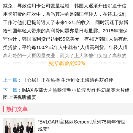
减免，导致信用卡公司数量猛增。韩国人逐渐开始沉迷于信
用卡消费的狂欢中，首当其冲的是韩国年轻人，在还未找到
工作时他们已提前透支了未来1-2年的收入，同时沉迷于赌博
给韩国年轻人带来的高利贷问题亦是日渐显露。2018年据保
守估计，韩国高利贷已达到55亿美元，有40万韩国人借有此
类贷款，平均每100名成年人中就有1人借高利贷。年轻人借
高利贷的一大原因是失业，而为了上大学他们负担了高额的
展开剩余的63%
学生贷款，60%的韩国年轻人在毕业时就已经背负了沉重负
债，再有其他债务问题，因此现在的韩国破产群体逐渐呈现
上一篇：
《心居》正在热播 生活剧女王海清再获好评
年轻化趋势。
下一篇：
IMAX多部大片热映清明小长假 动作科幻超英大片组
团上演视听盛宴
韩国成年人的负债问题更为严重，其中个体户的负债数额相
热门文章
当于普通人的5倍，他们的负债问题严重到足以影响韩国经
“BVLGARI宝格丽Serpenti系列75周年传世
济。韩国的个体户人群高达600万人，占据工作人口总数的近
蜕变”