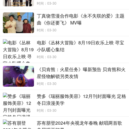
四分之一，其占比居世界各国之首。而个体户最大的负债来
时间：03-30
源于房贷，因2005年左右韩国的银行收紧了对次级借贷人的
丁真饶雪漫合作电影《永不失联的爱》主题
贷款审核，许多个体户无法通过银行的贷款信用评分，他们
曲《你还要飞》 MV曝
只能向高利贷借钱。除了高利贷以外，随着韩国房地产泡沫
时间：03-30
开始膨胀，店铺租金攀升对个体户的冲击严重，许多小商户
纷纷倒闭或被迫搬迁，地产泡沫的扩大也导致韩国家庭负债
电影《丛林大冒险》8月19日欢乐上映 寻宝
数额随之上升，雪球越滚越大。2019年年底金融机构发布地
小队暖心集结
产泡沫存在破灭的风险，韩国政府为了缓解家庭负债所带来
时间：03-30
的一系列社会和经济问题，开始大力打压地产泡沫，减轻个
《贝肯熊：火星任务》曝新预告 贝肯熊和火
体们的债务负担，政府将金融机构的最高贷款利率下调
星怪物解锁另类友情
24%，并与银行合作向个体户提供能够负担的中等利率贷
时间：03-30
款。
赞多《瑞丽服饰美容》12月刊封面曝光 定格
由于全球疫情对韩国经济所带来的影响，政府通过鼓励
冬日浪漫美学
居民消费来拯救低迷的经济，就像他们在1997年和2008的金
时间：03-30
融危机中那样，历史又周而复始的循环，没有到头的迹象。
苏有朋登2024年央视龙年春晚 献唱两首歌
人间蒸发的日本人，逃避或是逃命