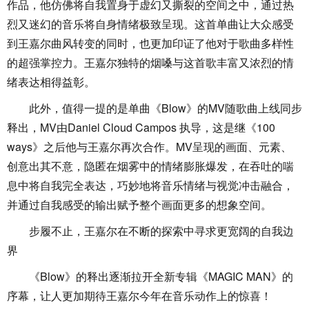
作品，他仿佛将自我置身于虚幻又撕裂的空间之中，通过热
烈又迷幻的音乐将自身情绪极致呈现。这首单曲让大众感受
到王嘉尔曲风转变的同时，也更加印证了他对于歌曲多样性
的超强掌控力。王嘉尔独特的烟嗓与这首歌丰富又浓烈的情
绪表达相得益彰。
此外，值得一提的是单曲《Blow》的MV随歌曲上线同步
释出，MV由Daniel Cloud Campos 执导，这是继《100
ways》之后他与王嘉尔再次合作。MV呈现的画面、元素、
创意出其不意，隐匿在烟雾中的情绪膨胀爆发，在吞吐的喘
息中将自我完全表达，巧妙地将音乐情绪与视觉冲击融合，
并通过自我感受的输出赋予整个画面更多的想象空间。
步履不止，王嘉尔在不断的探索中寻求更宽阔的自我边
界
《Blow》的释出逐渐拉开全新专辑《MAGIC MAN》的
序幕，让人更加期待王嘉尔今年在音乐动作上的惊喜！